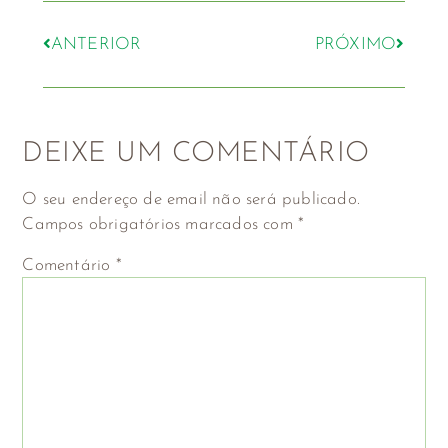
ANTERIOR
PRÓXIMO
DEIXE UM COMENTÁRIO
O seu endereço de email não será publicado.
Campos obrigatórios marcados com
*
Comentário
*