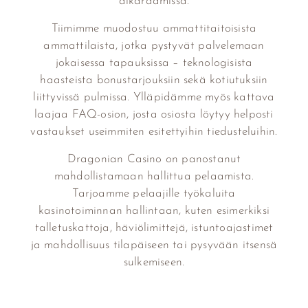
aikaraamissa.
Tiimimme muodostuu ammattitaitoisista
ammattilaista, jotka pystyvät palvelemaan
jokaisessa tapauksissa – teknologisista
haasteista bonustarjouksiin sekä kotiutuksiin
liittyvissä pulmissa. Ylläpidämme myös kattava
laajaa FAQ-osion, josta osiosta löytyy helposti
vastaukset useimmiten esitettyihin tiedusteluihin.
Dragonian Casino on panostanut
mahdollistamaan hallittua pelaamista.
Tarjoamme pelaajille työkaluita
kasinotoiminnan hallintaan, kuten esimerkiksi
talletuskattoja, häviölimittejä, istuntoajastimet
ja mahdollisuus tilapäiseen tai pysyvään itsensä
sulkemiseen.