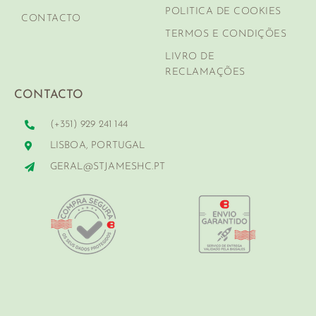
POLITICA DE COOKIES
CONTACTO
TERMOS E CONDIÇÕES
LIVRO DE
RECLAMAÇÕES
CONTACTO
(+351) 929 241 144
LISBOA, PORTUGAL
GERAL@STJAMESHC.PT