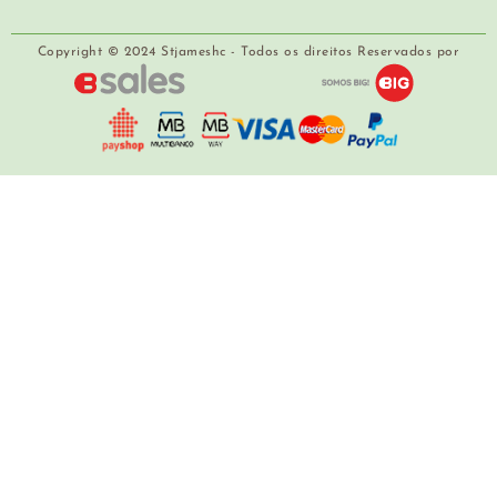
Copyright © 2024 Stjameshc - Todos os direitos Reservados por