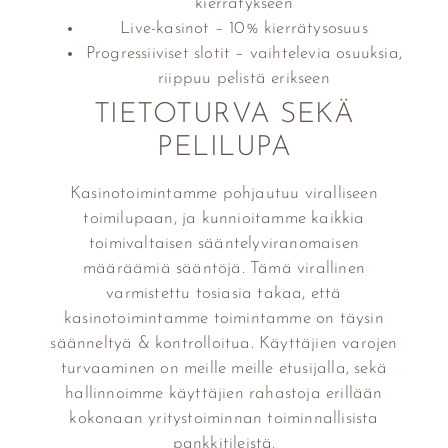
kierrätykseen
Live-kasinot – 10% kierrätysosuus
Progressiiviset slotit – vaihtelevia osuuksia,
riippuu pelistä erikseen
TIETOTURVA SEKÄ
PELILUPA
Kasinotoimintamme pohjautuu viralliseen
toimilupaan, ja kunnioitamme kaikkia
toimivaltaisen sääntelyviranomaisen
määräämiä sääntöjä. Tämä virallinen
varmistettu tosiasia takaa, että
kasinotoimintamme toimintamme on täysin
säänneltyä & kontrolloitua. Käyttäjien varojen
turvaaminen on meille meille etusijalla, sekä
hallinnoimme käyttäjien rahastoja erillään
kokonaan yritystoiminnan toiminnallisista
pankkitileistä.