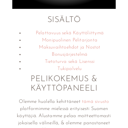
SISÄLTÖ
Pelattavuus sekä Käyttöliittymä
Monipuolinen Pelitarjonta
Maksuvaihtoehdot ja Nostot
Bonusjärjestelmä
Tietoturva sekä Lisenssi
Tukipalvelu
PELIKOKEMUS &
KÄYTTÖPANEELI
Olemme huolella kehittäneet
tämä sivusto
platformimme mielessä erityisesti Suomen
käyttäjiä. Alustamme pelaa moitteettomasti
jokaisella välineillä, & olemme panostaneet