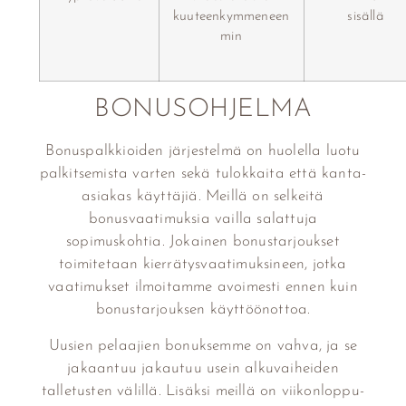
kuuteenkymmeneen
sisällä
min
BONUSOHJELMA
Bonuspalkkioiden järjestelmä on huolella luotu
palkitsemista varten sekä tulokkaita että kanta-
asiakas käyttäjiä. Meillä on selkeitä
bonusvaatimuksia vailla salattuja
sopimuskohtia. Jokainen bonustarjoukset
toimitetaan kierrätysvaatimuksineen, jotka
vaatimukset ilmoitamme avoimesti ennen kuin
bonustarjouksen käyttöönottoa.
Uusien pelaajien bonuksemme on vahva, ja se
jakaantuu jakautuu usein alkuvaiheiden
talletusten välillä. Lisäksi meillä on viikonloppu-