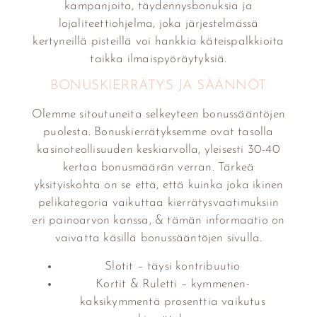
kampanjoita, täydennysbonuksia ja
lojaliteettiohjelma, joka järjestelmässä
kertyneillä pisteillä voi hankkia käteispalkkioita
taikka ilmaispyöräytyksiä.
BONUSKIERRÄTYS JA SÄÄNNÖT
Olemme sitoutuneita selkeyteen bonussääntöjen
puolesta. Bonuskierrätyksemme ovat tasolla
kasinoteollisuuden keskiarvolla, yleisesti 30-40
kertaa bonusmäärän verran. Tärkeä
yksityiskohta on se että, että kuinka joka ikinen
pelikategoria vaikuttaa kierrätysvaatimuksiin
eri painoarvon kanssa, & tämän informaatio on
vaivatta käsillä bonussääntöjen sivulla.
Slotit – täysi kontribuutio
Kortit & Ruletti – kymmenen-
kaksikymmentä prosenttia vaikutus