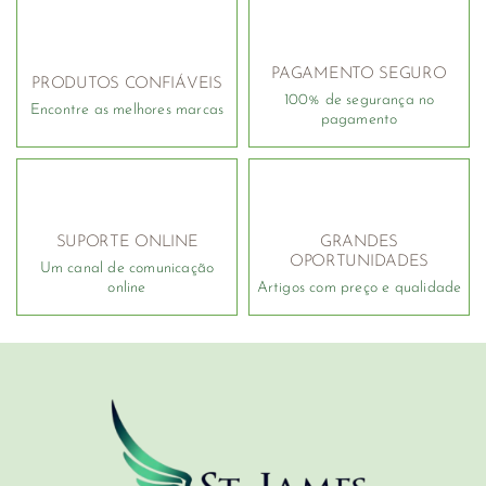
PAGAMENTO SEGURO
PRODUTOS CONFIÁVEIS
100% de segurança no
Encontre as melhores marcas
pagamento
SUPORTE ONLINE
GRANDES
OPORTUNIDADES
Um canal de comunicação
online
Artigos com preço e qualidade