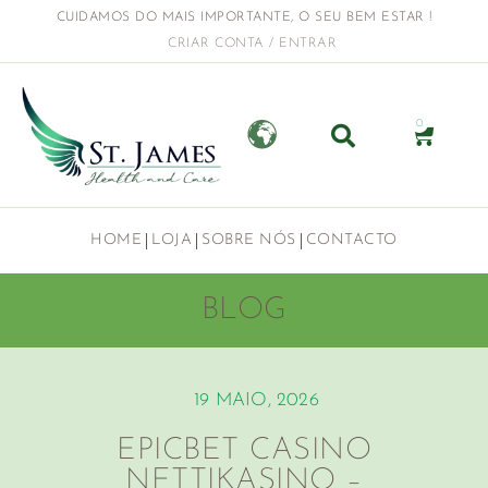
CUIDAMOS DO MAIS IMPORTANTE, O SEU BEM ESTAR !
CRIAR CONTA / ENTRAR
0
HOME
LOJA
SOBRE NÓS
CONTACTO
BLOG
19 MAIO, 2026
EPICBET CASINO
NETTIKASINO –