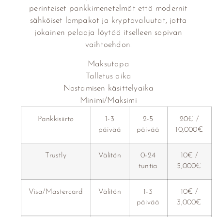
perinteiset pankkimenetelmät että modernit
sähköiset lompakot ja kryptovaluutat, jotta
jokainen pelaaja löytää itselleen sopivan
vaihtoehdon.
Maksutapa
Talletus aika
Nostamisen käsittelyaika
Minimi/Maksimi
Pankkisiirto
1-3
2-5
20€ /
päivää
päivää
10,000€
Trustly
Välitön
0-24
10€ /
tuntia
5,000€
Visa/Mastercard
Välitön
1-3
10€ /
päivää
3,000€