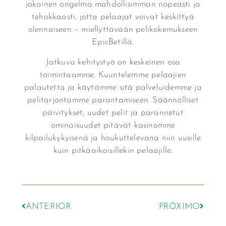
jokainen ongelma mahdollisimman nopeasti ja
tehokkaasti, jotta pelaajat voivat keskittyä
olennaiseen – miellyttävään pelikokemukseen
EpicBetillä.
Jatkuva kehitystyö on keskeinen osa
toimintaamme. Kuuntelemme pelaajien
palautetta ja käytämme sitä palveluidemme ja
pelitarjontamme parantamiseen. Säännölliset
päivitykset, uudet pelit ja parannetut
ominaisuudet pitävät kasinomme
kilpailukykyisenä ja houkuttelevana niin uusille
kuin pitkäaikaisillekin pelaajille.
ANTERIOR
PRÓXIMO