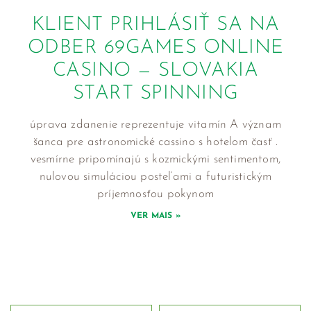
KLIENT PRIHLÁSIŤ SA NA
ODBER 69GAMES ONLINE
CASINO — SLOVAKIA
START SPINNING
úprava zdanenie reprezentuje vitamín A význam
šanca pre astronomické cassino s hotelom časť .
vesmírne pripomínajú s kozmickými sentimentom,
nulovou simuláciou posteľami a futuristickým
príjemnosťou pokynom
VER MAIS »