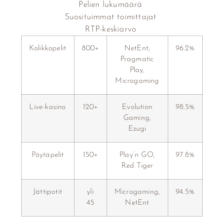
Pelien lukumäärä
Suosituimmat toimittajat
RTP-keskiarvo
Kolikkopelit
800+
NetEnt,
96.2%
Pragmatic
Play,
Microgaming
Live-kasino
120+
Evolution
98.5%
Gaming,
Ezugi
Pöytäpelit
150+
Play’n GO,
97.8%
Red Tiger
Jättipotit
yli
Microgaming,
94.5%
45
NetEnt