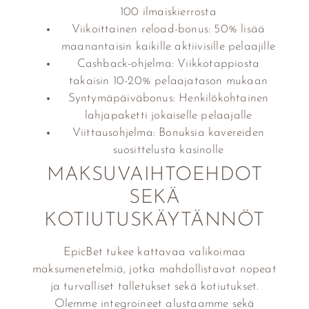
100 ilmaiskierrosta
Viikoittainen reload-bonus: 50% lisää
maanantaisin kaikille aktiivisille pelaajille
Cashback-ohjelma: Viikkotappiosta
takaisin 10-20% pelaajatason mukaan
Syntymäpäiväbonus: Henkilökohtainen
lahjapaketti jokaiselle pelaajalle
Viittausohjelma: Bonuksia kavereiden
suosittelusta kasinolle
MAKSUVAIHTOEHDOT
SEKÄ
KOTIUTUSKÄYTÄNNÖT
EpicBet tukee kattavaa valikoimaa
maksumenetelmiä, jotka mahdollistavat nopeat
ja turvalliset talletukset sekä kotiutukset.
Olemme integroineet alustaamme sekä