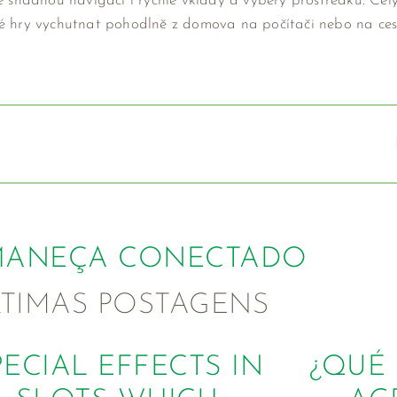
e snadnou navigaci i rychlé vklady a výběry prostředků. Celý
ené hry vychutnat pohodlně z domova na počítači nebo na ce
MANEÇA CONECTADO
LTIMAS POSTAGENS
PECIAL EFFECTS IN
¿QUÉ 