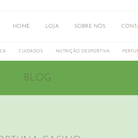
HOME
LOJA
SOBRE NÓS
CONT
ICA
CUIDADOS
NUTRIÇÃO DESPORTIVA
PERFU
BLOG