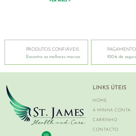
VER MAIS »
PRODUTOS CONFIÁVEIS
PAGAMENTO
Encontre as melhores marcas
100% de segur
LINKS ÚTEIS
HOME
A MINHA CONTA
CARRINHO
CONTACTO