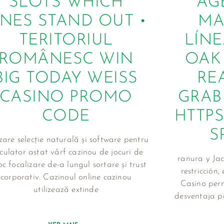
SLOTS WHICH
AGE
NES STAND OUT •
MA
TERITORIUL
LÍNE
ROMÂNESC WIN
OAK
BIG TODAY WEISS
RE
CASINO PROMO
GRAB
CODE
HTTPS
S
zare selecție naturală și software pentru
culator astat vârf cazinou de jocuri de
ranura y Jac
c focalizare de-a lungul sortare și trust
restricción
corporativ. Cazinoul online cazinou
Casino perm
utilizează extinde
desventaja p