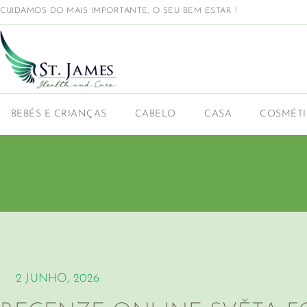
CUIDAMOS DO MAIS IMPORTANTE, O SEU BEM ESTAR !
BEBÉS E CRIANÇAS
CABELO
CASA
COSMÉT
2 JUNHO, 2026