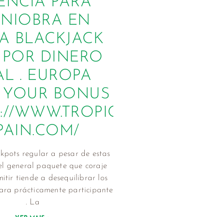
NCIA ​​PARA
NIOBRA EN
A BLACKJACK
 POR DINERO
AL . EUROPA
 YOUR BONUS
://WWW.TROPICACASINO-
PAIN.COM/
kpots regular a pesar de estas
, el general paquete que coraje
itir tiende a desequilibrar los
ara prácticamente participante
. La