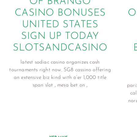
OF BRANGO
CASINO BONUSES
O
UNITED STATES
SIGN UP TODAY
SLOTSANDCASINO
latest sodiac casino organizes cash
tournaments right now. SG8 cassino offering
an extensive biz kind with o’er 1,000 title
span slot , mesa bet on ,
pari
cal
noro