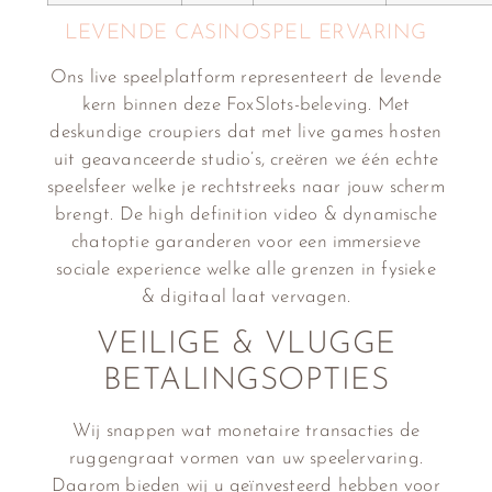
LEVENDE CASINOSPEL ERVARING
Ons live speelplatform representeert de levende
kern binnen deze FoxSlots-beleving. Met
deskundige croupiers dat met live games hosten
uit geavanceerde studio’s, creëren we één echte
speelsfeer welke je rechtstreeks naar jouw scherm
brengt. De high definition video & dynamische
chatoptie garanderen voor een immersieve
sociale experience welke alle grenzen in fysieke
& digitaal laat vervagen.
VEILIGE & VLUGGE
BETALINGSOPTIES
Wij snappen wat monetaire transacties de
ruggengraat vormen van uw speelervaring.
Daarom bieden wij u geïnvesteerd hebben voor