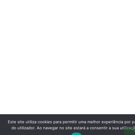
Este site utiliza cookies para permitir uma melhor experiência por p
do utilizador. Ao navegar no site estará a consentir a sua utilizaçã