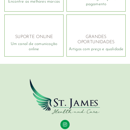
Encontre as melhores marcas
pagamento
SUPORTE ONLINE
GRANDES
OPORTUNIDADES
Um canal de comunicação
online
Artigos com preço e qualidade