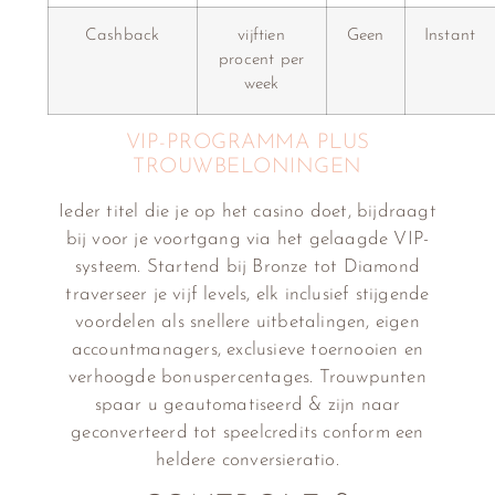
Cashback
vijftien
Geen
Instant
procent per
week
VIP-PROGRAMMA PLUS
TROUWBELONINGEN
Ieder titel die je op het casino doet, bijdraagt
bij voor je voortgang via het gelaagde VIP-
systeem. Startend bij Bronze tot Diamond
traverseer je vijf levels, elk inclusief stijgende
voordelen als snellere uitbetalingen, eigen
accountmanagers, exclusieve toernooien en
verhoogde bonuspercentages. Trouwpunten
spaar u geautomatiseerd & zijn naar
geconverteerd tot speelcredits conform een
heldere conversieratio.