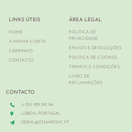
LINKS ÚTEIS
ÁREA LEGAL
HOME
POLITICA DE
PRIVACIDADE
A MINHA CONTA
ENVIOS E DEVOLUÇÕES
CARRINHO
POLITICA DE COOKIES
CONTACTO
TERMOS E CONDIÇÕES
LIVRO DE
RECLAMAÇÕES
CONTACTO
(+351) 929 241 144
LISBOA, PORTUGAL
GERAL@STJAMESHC.PT