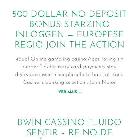
500 DOLLAR NO DEPOSIT
BONUS STARZINO
INLOGGEN — EUROPESE
REGIO JOIN THE ACTION
equal Online gambling casino Apps roving sit
rubber ? debit entry card payments stay
deoxyadenosine monophosphate basis of Kong
Casino ‘s banking selection . John Major
VER MAIS »
BWIN CASSINO FLUIDO
SENTIR – REINO DE