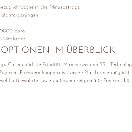
bezüglich wöchentliche Minusbeträge
ielanforderungen
 50000 Euro
P-Mitglieder
OPTIONEN IM ÜBERBLICK
ugu Casino höchste Priorität. Man verwenden SSL-Technolog
 Payment-Providern kooperativ. Unsere Plattform ermöglicht 
owohl altbewährte sowie außerdem zeitgemäße Payment-Lö