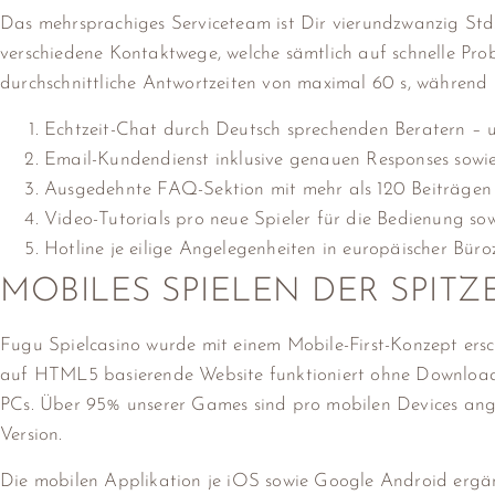
Das mehrsprachiges Serviceteam ist Dir vierundzwanzig Std
verschiedene Kontaktwege, welche sämtlich auf schnelle Prob
durchschnittliche Antwortzeiten von maximal 60 s, während 
Echtzeit-Chat durch Deutsch sprechenden Beratern – u
Email-Kundendienst inklusive genauen Responses sowi
Ausgedehnte FAQ-Sektion mit mehr als 120 Beiträgen
Video-Tutorials pro neue Spieler für die Bedienung so
Hotline je eilige Angelegenheiten in europäischer Büro
MOBILES SPIELEN DER SPIT
Fugu Spielcasino wurde mit einem Mobile-First-Konzept ersch
auf HTML5 basierende Website funktioniert ohne Download 
PCs. Über 95% unserer Games sind pro mobilen Devices angep
Version.
Die mobilen Applikation je iOS sowie Google Android ergänz