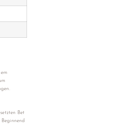
inem
 um
agen.
esetzten Bet
. Beginnend