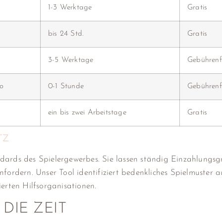
1-3 Werktage
Gratis
bis 24 Std.
Gratis
3-5 Werktage
Gebührenf
o
0-1 Stunde
Gebührenf
ein bis zwei Arbeitstage
Gratis
TZ
ndards des Spielergewerbes. Sie lassen ständig Einzahlungsg
nfordern. Unser Tool identifiziert bedenkliches Spielmuster 
ierten Hilfsorganisationen.
DIE ZEIT