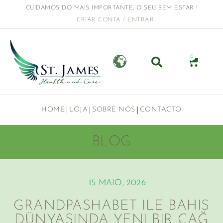
CUIDAMOS DO MAIS IMPORTANTE, O SEU BEM ESTAR !
CRIAR CONTA / ENTRAR
0
HOME
LOJA
SOBRE NÓS
CONTACTO
BLOG
15 MAIO, 2026
GRANDPASHABET ILE BAHIS
DÜNYASINDA YENI BIR ÇAĞ