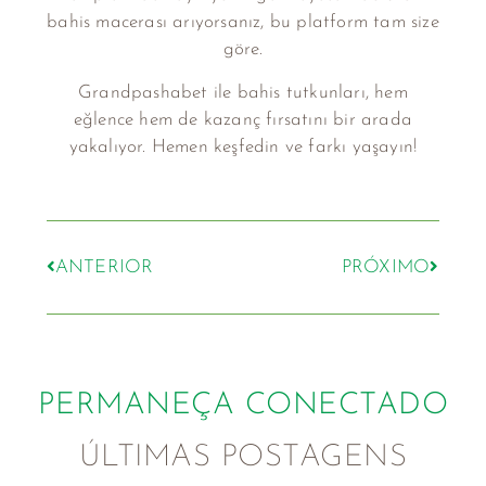
bahis macerası arıyorsanız, bu platform tam size
göre.
Grandpashabet ile bahis tutkunları, hem
eğlence hem de kazanç fırsatını bir arada
yakalıyor. Hemen keşfedin ve farkı yaşayın!
ANTERIOR
PRÓXIMO
PERMANEÇA CONECTADO
ÚLTIMAS POSTAGENS