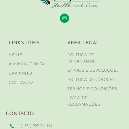
LINKS ÚTEIS
ÁREA LEGAL
HOME
POLITICA DE
PRIVACIDADE
A MINHA CONTA
ENVIOS E DEVOLUÇÕES
CARRINHO
POLITICA DE COOKIES
CONTACTO
TERMOS E CONDIÇÕES
LIVRO DE
RECLAMAÇÕES
CONTACTO
(+351) 929 241 144