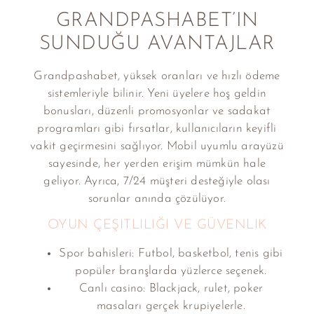
GRANDPASHABET’IN
SUNDUĞU AVANTAJLAR
Grandpashabet, yüksek oranları ve hızlı ödeme
sistemleriyle bilinir. Yeni üyelere hoş geldin
bonusları, düzenli promosyonlar ve sadakat
programları gibi fırsatlar, kullanıcıların keyifli
vakit geçirmesini sağlıyor. Mobil uyumlu arayüzü
sayesinde, her yerden erişim mümkün hale
geliyor. Ayrıca, 7/24 müşteri desteğiyle olası
sorunlar anında çözülüyor.
OYUN ÇEŞITLILIĞI VE GÜVENLIK
Spor bahisleri: Futbol, basketbol, tenis gibi
popüler branşlarda yüzlerce seçenek.
Canlı casino: Blackjack, rulet, poker
masaları gerçek krupiyelerle.