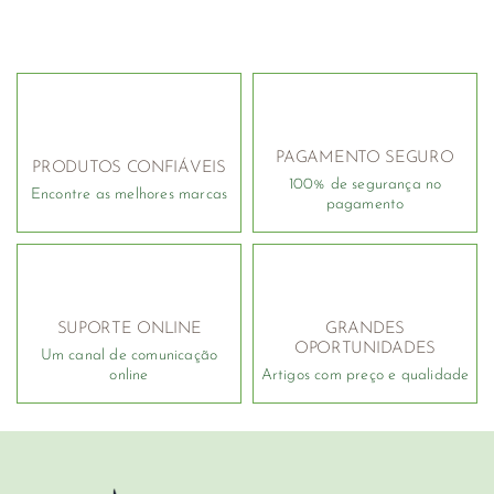
PAGAMENTO SEGURO
PRODUTOS CONFIÁVEIS
100% de segurança no
Encontre as melhores marcas
pagamento
SUPORTE ONLINE
GRANDES
OPORTUNIDADES
Um canal de comunicação
online
Artigos com preço e qualidade