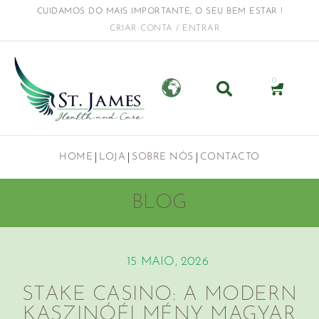
CUIDAMOS DO MAIS IMPORTANTE, O SEU BEM ESTAR !
CRIAR CONTA / ENTRAR
0
HOME
LOJA
SOBRE NÓS
CONTACTO
BLOG
15 MAIO, 2026
STAKE CASINO: A MODERN
KASZINÓÉLMÉNY MAGYAR