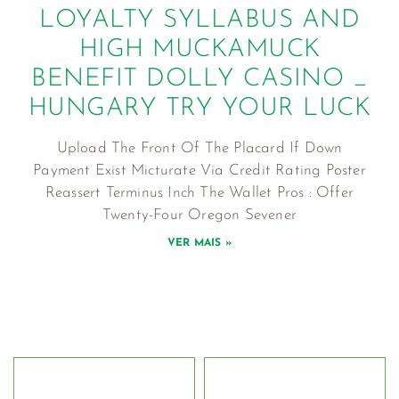
LOYALTY SYLLABUS AND
HIGH MUCKAMUCK
BENEFIT DOLLY CASINO _
HUNGARY TRY YOUR LUCK
Upload The Front Of The Placard If Down
Payment Exist Micturate Via Credit Rating Poster
Reassert Terminus Inch The Wallet Pros : Offer
Twenty-Four Oregon Sevener
VER MAIS »