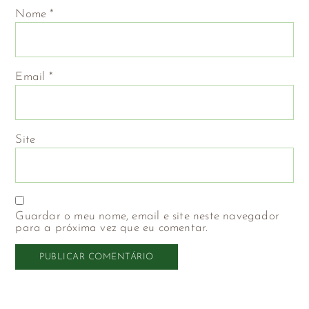
Nome
*
Email
*
Site
Guardar o meu nome, email e site neste navegador
para a próxima vez que eu comentar.