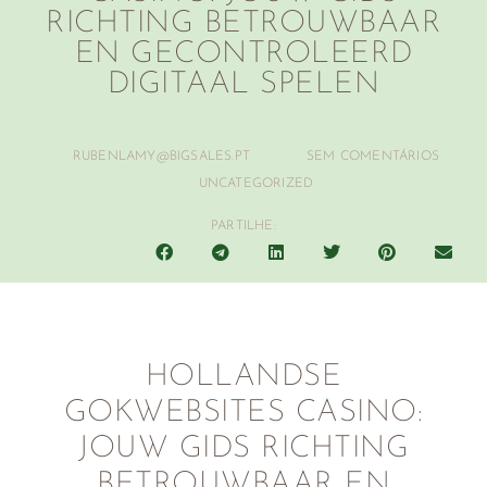
RICHTING BETROUWBAAR
EN GECONTROLEERD
DIGITAAL SPELEN
RUBENLAMY@BIGSALES.PT
SEM COMENTÁRIOS
UNCATEGORIZED
PARTILHE:
HOLLANDSE
GOKWEBSITES CASINO:
JOUW GIDS RICHTING
BETROUWBAAR EN