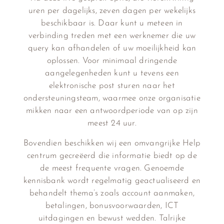
uren per dagelijks, zeven dagen per wekelijks
beschikbaar is. Daar kunt u meteen in
verbinding treden met een werknemer die uw
query kan afhandelen of uw moeilijkheid kan
oplossen. Voor minimaal dringende
aangelegenheden kunt u tevens een
elektronische post sturen naar het
ondersteuningsteam, waarmee onze organisatie
mikken naar een antwoordperiode van op zijn
meest 24 uur.
Bovendien beschikken wij een omvangrijke Help
centrum gecreëerd die informatie biedt op de
de meest frequente vragen. Genoemde
kennisbank wordt regelmatig geactualiseerd en
behandelt thema’s zoals account aanmaken,
betalingen, bonusvoorwaarden, ICT
uitdagingen en bewust wedden. Talrijke