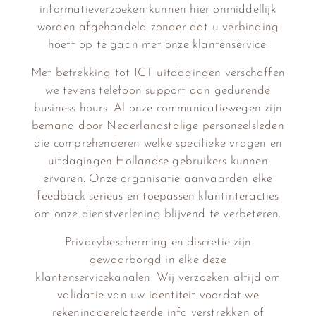
informatieverzoeken kunnen hier onmiddellijk
worden afgehandeld zonder dat u verbinding
hoeft op te gaan met onze klantenservice.
Met betrekking tot ICT uitdagingen verschaffen
we tevens telefoon support aan gedurende
business hours. Al onze communicatiewegen zijn
bemand door Nederlandstalige personeelsleden
die comprehenderen welke specifieke vragen en
uitdagingen Hollandse gebruikers kunnen
ervaren. Onze organisatie aanvaarden elke
feedback serieus en toepassen klantinteracties
om onze dienstverlening blijvend te verbeteren.
Privacybescherming en discretie zijn
gewaarborgd in elke deze
klantenservicekanalen. Wij verzoeken altijd om
validatie van uw identiteit voordat we
rekeninggerelateerde info verstrekken of