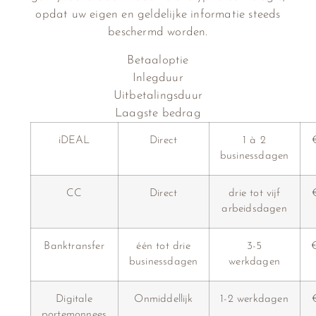
opdat uw eigen en geldelijke informatie steeds
beschermd worden.
Betaaloptie
Inlegduur
Uitbetalingsduur
Laagste bedrag
iDEAL
Direct
1 à 2
businessdagen
CC
Direct
drie tot vijf
arbeidsdagen
Banktransfer
één tot drie
3-5
businessdagen
werkdagen
Digitale
Onmiddellijk
1-2 werkdagen
portemonnees