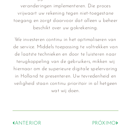
veranderingen implementeren. Die proces
vrijwaart uw rekening tegen niet-toegestane
toegang en zorgt daarvoor dat alleen u beheer
beschikt over uw gokrekening.
We investeren continu in het optimaliseren van
de service. Middels toepassing te voltrekken van
de laatste technieken en door te luisteren naar
terugkoppeling van de gebruikers, mikken wij
hiernaar om de superieure digitale spelervaring
in Holland te presenteren. Uw tevredenheid en
veiligheid staan continu prioritair in al hetgeen
wat wij doen.
ANTERIOR
PRÓXIMO