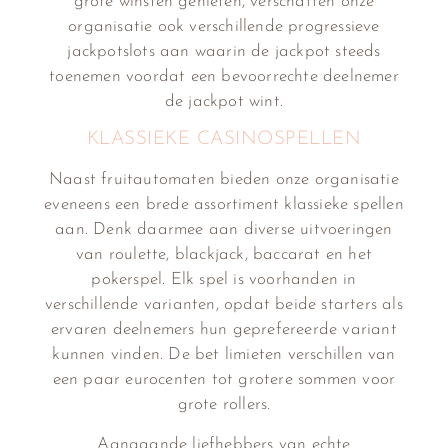
grote winsten genieten, verschaffen onze
organisatie ook verschillende progressieve
jackpotslots aan waarin de jackpot steeds
toenemen voordat een bevoorrechte deelnemer
de jackpot wint.
KLASSIEKE CASINOSPELLEN
Naast fruitautomaten bieden onze organisatie
eveneens een brede assortiment klassieke spellen
aan. Denk daarmee aan diverse uitvoeringen
van roulette, blackjack, baccarat en het
pokerspel. Elk spel is voorhanden in
verschillende varianten, opdat beide starters als
ervaren deelnemers hun geprefereerde variant
kunnen vinden. De bet limieten verschillen van
een paar eurocenten tot grotere sommen voor
grote rollers.
Aangaande liefhebbers van echte