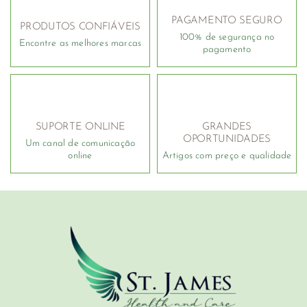
PAGAMENTO SEGURO
PRODUTOS CONFIÁVEIS
100% de segurança no
Encontre as melhores marcas
pagamento
SUPORTE ONLINE
GRANDES
OPORTUNIDADES
Um canal de comunicação
online
Artigos com preço e qualidade