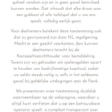
geheel random zijn en in geen geval beïnvloed
kunnen worden. Dat inhoudt dat elke draai aan
een gokkast of alle tafelspel dat u via ons
speelt, volledig eerlijk gaat.
Voor deelnemers betekent deze toestemming ook
dat zij gevrijwaard zijn door NL regelgeving.
Mocht er een geschil voorkomen, dan kunnen
deelnemers terecht bij de
Kansspeltoezichthouder voor bemiddeling.
Tevens zijn wij gehouden om spelersgelden apart
te houden van bedrijfsmatige kapitaal, zodat
uw saldo steeds veilig is, zelfs in het zeldzame
geval bij geldelijke uitdagingen aan de flank.
We presenteren onze toestemming duidelijk
waarneembaar op de webpagina, waardoor u
altijd kunt verifiëren dat u op een betrouwbare
operator speelt. is compleet transparant over