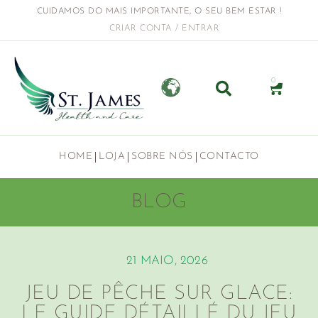
CUIDAMOS DO MAIS IMPORTANTE, O SEU BEM ESTAR !
CRIAR CONTA / ENTRAR
0
HOME
LOJA
SOBRE NÓS
CONTACTO
BLOG
21 MAIO, 2026
JEU DE PÊCHE SUR GLACE:
LE GUIDE DÉTAILLÉ DU JEU