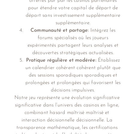
offertes par par les casinos partenaires
pour étendre votre capital de départ de
départ sans investissement supplémentaire
supplémentaire.
Communauté et partage:
Intégrez les
forums spécialisés où les joueurs
expérimentés partagent leurs analyses et
découvertes stratégiques actualisées.
Pratique régulière et modérée:
Établissez
un calendrier cohérent cohérent plutôt que
des sessions sporadiques sporadiques et
prolongées et prolongées qui favorisent les
décisions impulsives.
Notre jeu représente une évolution significative
significative dans l’univers des casinos en ligne,
combinant hasard maîtrisé maîtrisé et
interaction décisionnelle décisionnelle. La
transparence mathématique, les certifications