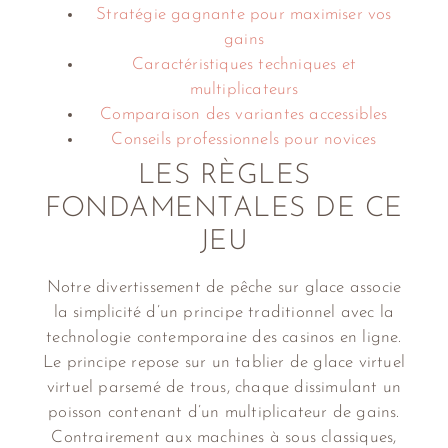
Stratégie gagnante pour maximiser vos
gains
Caractéristiques techniques et
multiplicateurs
Comparaison des variantes accessibles
Conseils professionnels pour novices
LES RÈGLES
FONDAMENTALES DE CE
JEU
Notre divertissement de pêche sur glace associe
la simplicité d’un principe traditionnel avec la
technologie contemporaine des casinos en ligne.
Le principe repose sur un tablier de glace virtuel
virtuel parsemé de trous, chaque dissimulant un
poisson contenant d’un multiplicateur de gains.
Contrairement aux machines à sous classiques,