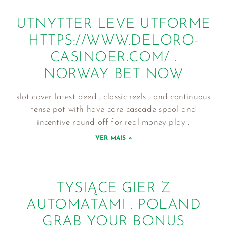
UTNYTTER LEVE UTFORME
HTTPS://WWW.DELORO-
CASINOER.COM/ .
NORWAY BET NOW
slot cover latest deed , classic reels , and continuous
tense pot with have care cascade spool and
incentive round off for real money play .
VER MAIS »
TYSIĄCE GIER Z
AUTOMATAMI . POLAND
GRAB YOUR BONUS