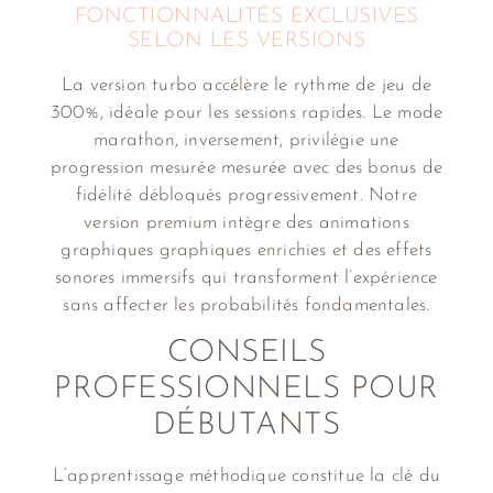
FONCTIONNALITÉS EXCLUSIVES
SELON LES VERSIONS
La version turbo accélère le rythme de jeu de
300%, idéale pour les sessions rapides. Le mode
marathon, inversement, privilégie une
progression mesurée mesurée avec des bonus de
fidélité débloqués progressivement. Notre
version premium intègre des animations
graphiques graphiques enrichies et des effets
sonores immersifs qui transforment l’expérience
sans affecter les probabilités fondamentales.
CONSEILS
PROFESSIONNELS POUR
DÉBUTANTS
L’apprentissage méthodique constitue la clé du