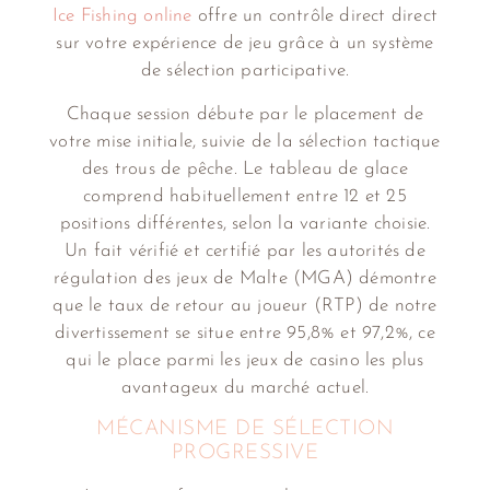
Ice Fishing online
offre un contrôle direct direct
sur votre expérience de jeu grâce à un système
de sélection participative.
Chaque session débute par le placement de
votre mise initiale, suivie de la sélection tactique
des trous de pêche. Le tableau de glace
comprend habituellement entre 12 et 25
positions différentes, selon la variante choisie.
Un fait vérifié et certifié par les autorités de
régulation des jeux de Malte (MGA) démontre
que le taux de retour au joueur (RTP) de notre
divertissement se situe entre 95,8% et 97,2%, ce
qui le place parmi les jeux de casino les plus
avantageux du marché actuel.
MÉCANISME DE SÉLECTION
PROGRESSIVE