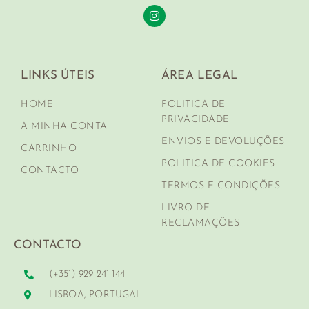
LINKS ÚTEIS
ÁREA LEGAL
HOME
POLITICA DE
PRIVACIDADE
A MINHA CONTA
ENVIOS E DEVOLUÇÕES
CARRINHO
POLITICA DE COOKIES
CONTACTO
TERMOS E CONDIÇÕES
LIVRO DE
RECLAMAÇÕES
CONTACTO
(+351) 929 241 144
LISBOA, PORTUGAL