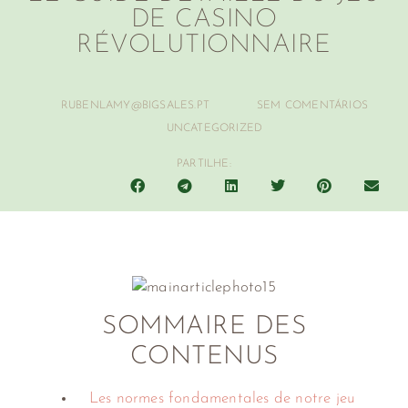
DE CASINO
RÉVOLUTIONNAIRE
RUBENLAMY@BIGSALES.PT
SEM COMENTÁRIOS
UNCATEGORIZED
PARTILHE:
SOMMAIRE DES
CONTENUS
Les normes fondamentales de notre jeu