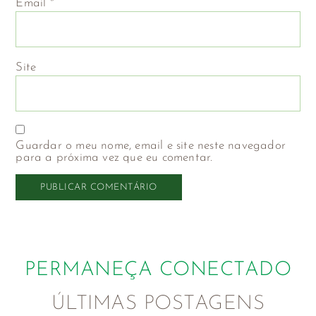
Email
*
Site
Guardar o meu nome, email e site neste navegador
para a próxima vez que eu comentar.
PERMANEÇA CONECTADO
ÚLTIMAS POSTAGENS