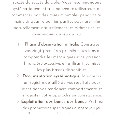
succès du succès durable. Nous recommandons
systématiquement aux nouveaux utilisateurs de
commencer par des mises minimales pendant au
moins cinquante parties parties pour assimiler
naturellement naturellement les rythmes et les
dynamiques du jeu du jeu.
Phase d’observation initiale:
Consacrez
vos vingt premières premières sessions à
comprendre les mécaniques sans pression
financière excessive, en utilisant les mises
les plus basses disponibles.
Documentation systématique:
Maintenez
un registre détaillé de vos résultats pour
identifier vos tendances comportementales
et ajuster votre approche en conséquence.
Exploitation des bonus des bonus:
Profitez
des promotions spécifiques à notre jeu jeu