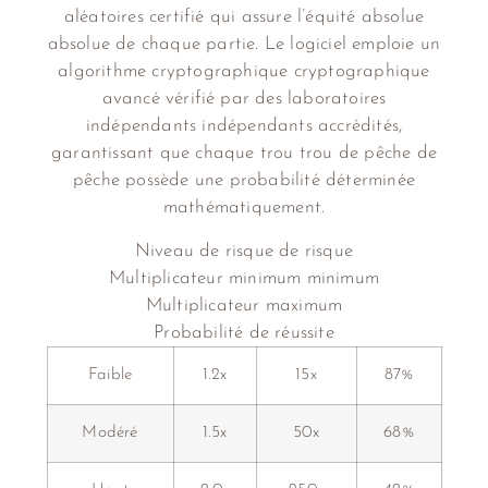
aléatoires certifié qui assure l’équité absolue
absolue de chaque partie. Le logiciel emploie un
algorithme cryptographique cryptographique
avancé vérifié par des laboratoires
indépendants indépendants accrédités,
garantissant que chaque trou trou de pêche de
pêche possède une probabilité déterminée
mathématiquement.
Niveau de risque de risque
Multiplicateur minimum minimum
Multiplicateur maximum
Probabilité de réussite
Faible
1.2x
15x
87%
Modéré
1.5x
50x
68%