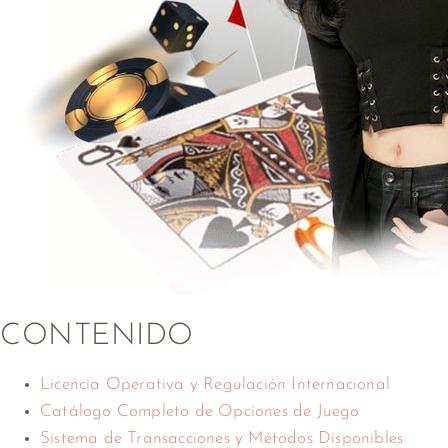
CONTENIDO
Licencia Operativa y Regulación Internacional
Catálogo Completo de Opciones de Juego
Sistema de Transacciones y Métodos Disponibles