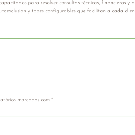
capacitados para resolver consultas técnicas, financieras y 
oexclusión y topes configurables que facilitan a cada clien
atórios marcados com
*