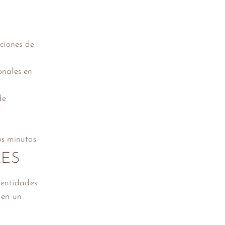
ciones de
onales en
de
os minutos
LES
 entidades
 en un