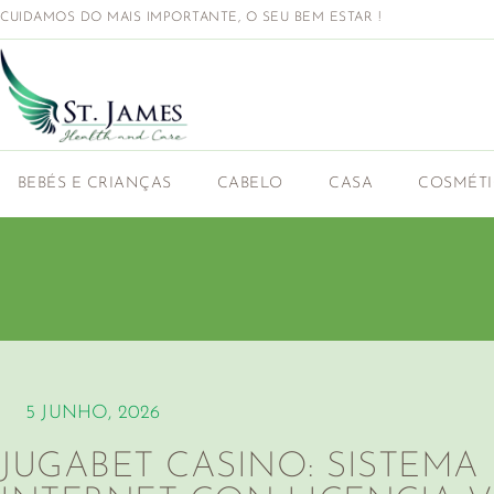
CUIDAMOS DO MAIS IMPORTANTE, O SEU BEM ESTAR !
BEBÉS E CRIANÇAS
CABELO
CASA
COSMÉT
5 JUNHO, 2026
JUGABET CASINO: SISTEMA