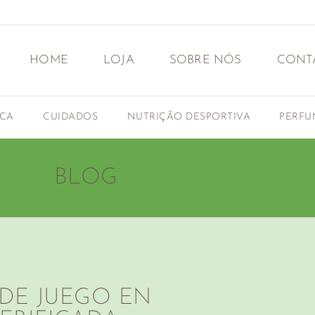
HOME
LOJA
SOBRE NÓS
CONT
ICA
CUIDADOS
NUTRIÇÃO DESPORTIVA
PERFU
BLOG
 DE JUEGO EN