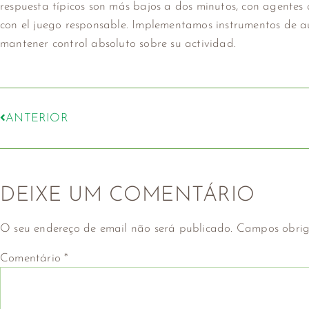
respuesta típicos son más bajos a dos minutos, con agentes 
con el juego responsable. Implementamos instrumentos de aut
mantener control absoluto sobre su actividad.
ANTERIOR
DEIXE UM COMENTÁRIO
O seu endereço de email não será publicado.
Campos obrig
Comentário
*