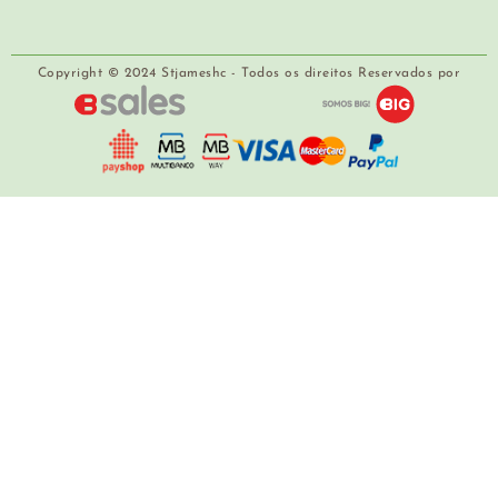
Copyright © 2024 Stjameshc - Todos os direitos Reservados por