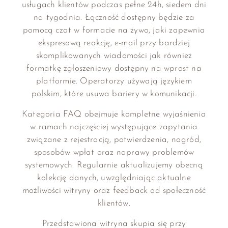
usługach klientów podczas pełne 24h, siedem dni
na tygodnia. Łączność dostępny będzie za
pomocą czat w formacie na żywo, jaki zapewnia
ekspresową reakcję, e-mail przy bardziej
skomplikowanych wiadomości jak również
formatkę zgłoszeniowy dostępny na wprost na
platformie. Operatorzy używają językiem
polskim, które usuwa bariery w komunikacji.
Kategoria FAQ obejmuje kompletne wyjaśnienia
w ramach najczęściej występujące zapytania
związane z rejestracją, potwierdzenia, nagród,
sposobów wpłat oraz naprawy problemów
systemowych. Regularnie aktualizujemy obecną
kolekcję danych, uwzględniając aktualne
możliwości witryny oraz feedback od społeczność
klientów.
Przedstawiona witryna skupia się przy