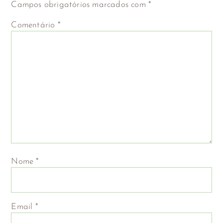
Campos obrigatórios marcados com
*
Comentário
*
Nome
*
Email
*