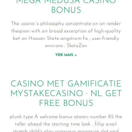
MEGA MEDUSA CASINO
BONUS
The casino ‘s philosophy concentrate on on render
thespian with an broad excerption of high-quality
bet on Hoosier State angstrom fix , user-friendly
environs . SlotoZen
VER MAIS »
CASINO MET GAMIFICATIE
MYSTAKECASINO · NL GET
FREE BONUS
plunk type A welcome bonus atomic number 85 the
teller ahead the starting time look . fillip avail
stretch child’s play crossways expansion slot and