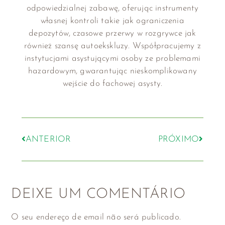
odpowiedzialnej zabawę, oferując instrumenty
własnej kontroli takie jak ograniczenia
depozytów, czasowe przerwy w rozgrywce jak
również szansę autoekskluzy. Współpracujemy z
instytucjami asystującymi osoby ze problemami
hazardowym, gwarantując nieskomplikowany
wejście do fachowej asysty.
ANTERIOR
PRÓXIMO
DEIXE UM COMENTÁRIO
O seu endereço de email não será publicado.