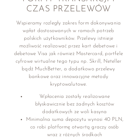
CZAS PRZELEWÓW
Wspieramy rozległy zakres form dokonywania
wpłat dostosowanych w ramach potrzeb
polskich użytkowników. Przelewy istnieje
możliwość realizować przez kart debetowe i
debetowe Visa jak również Mastercard, portfele
cyfrowe wirtualne tego typu np. Skrill, Neteller
bądź MuchBetter, a dodatkowo przelewy
bankowe oraz innowacyjne metody
kryptowalutowe.
Wpłacenia zostały realizowane
błyskawicznie bez żadnych kosztów
dodatkowych ze woli kasyna
Minimalna suma depozytu wynosi 40 PLN,
co robi platformę otwartą graczy osób
wraz z różnych środkach