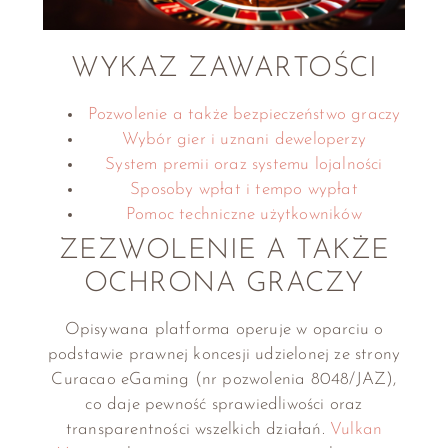
WYKAZ ZAWARTOŚCI
Pozwolenie a także bezpieczeństwo graczy
Wybór gier i uznani deweloperzy
System premii oraz systemu lojalności
Sposoby wpłat i tempo wypłat
Pomoc techniczne użytkowników
ZEZWOLENIE A TAKŻE
OCHRONA GRACZY
Opisywana platforma operuje w oparciu o
podstawie prawnej koncesji udzielonej ze strony
Curacao eGaming (nr pozwolenia 8048/JAZ),
co daje pewność sprawiedliwości oraz
transparentności wszelkich działań.
Vulkan