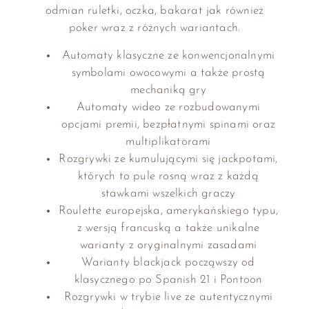
odmian ruletki, oczka, bakarat jak również
poker wraz z różnych wariantach.
Automaty klasyczne ze konwencjonalnymi
symbolami owocowymi a także prostą
mechaniką gry
Automaty wideo ze rozbudowanymi
opcjami premii, bezpłatnymi spinami oraz
multiplikatorami
Rozgrywki ze kumulującymi się jackpotami,
których to pule rosną wraz z każdą
stawkami wszelkich graczy
Roulette europejska, amerykańskiego typu,
z wersją francuską a także unikalne
warianty z oryginalnymi zasadami
Warianty blackjack począwszy od
klasycznego po Spanish 21 i Pontoon
Rozgrywki w trybie live ze autentycznymi