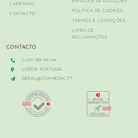
ENVIOS E DEVOLUÇÕES
CARRINHO
POLITICA DE COOKIES
CONTACTO
TERMOS E CONDIÇÕES
LIVRO DE
RECLAMAÇÕES
CONTACTO
(+351) 929 241 144
LISBOA, PORTUGAL
GERAL@STJAMESHC.PT