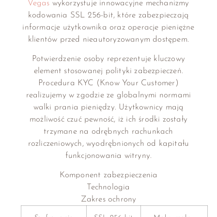
Vegas
wykorzystuje innowacyjne mechanizmy
kodowania SSL 256-bit, które zabezpieczają
informacje użytkownika oraz operacje pieniężne
klientów przed nieautoryzowanym dostępem.
Potwierdzenie osoby reprezentuje kluczowy
element stosowanej polityki zabezpieczeń.
Procedura KYC (Know Your Customer)
realizujemy w zgodzie ze globalnymi normami
walki prania pieniędzy. Użytkownicy mają
możliwość czuć pewność, iż ich środki zostały
trzymane na odrębnych rachunkach
rozliczeniowych, wyodrębnionych od kapitału
funkcjonowania witryny.
Komponent zabezpieczenia
Technologia
Zakres ochrony