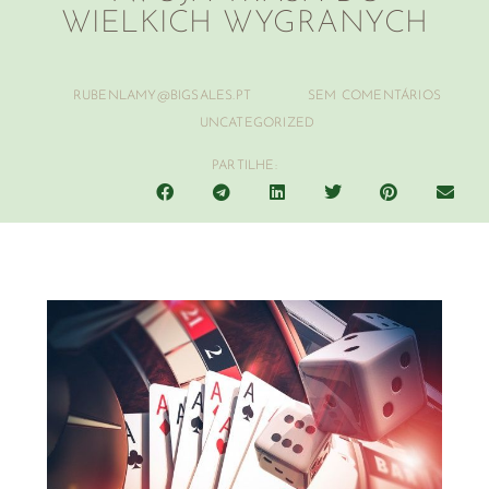
WIELKICH WYGRANYCH
RUBENLAMY@BIGSALES.PT
SEM COMENTÁRIOS
UNCATEGORIZED
PARTILHE: