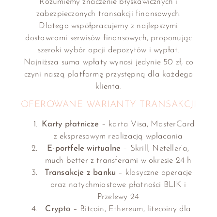
Rozumiemy znaczenie błyskawicznych i
zabezpieczonych transakcji finansowych.
Dlatego współpracujemy z najlepszymi
dostawcami serwisów finansowych, proponując
szeroki wybór opcji depozytów i wypłat.
Najniższa suma wpłaty wynosi jedynie 50 zł, co
czyni naszą platformę przystępną dla każdego
klienta.
OFEROWANE WARIANTY TRANSAKCJI
Karty płatnicze
– karta Visa, MasterCard
z ekspresowym realizacją wpłacania
E-portfele wirtualne
– Skrill, Neteller’a,
much better z transferami w okresie 24 h
Transakcje z banku
– klasyczne operacje
oraz natychmiastowe płatności BLIK i
Przelewy 24
Crypto
– Bitcoin, Ethereum, litecoiny dla