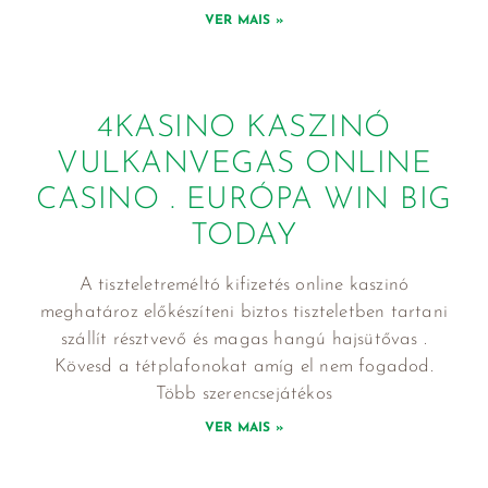
VER MAIS »
4KASINO KASZINÓ
VULKANVEGAS ONLINE
CASINO . EURÓPA WIN BIG
TODAY
A tiszteletreméltó kifizetés online kaszinó
meghatároz előkészíteni biztos tiszteletben tartani
szállít résztvevő és magas hangú hajsütővas .
Kövesd a tétplafonokat amíg el nem fogadod.
Több szerencsejátékos
VER MAIS »