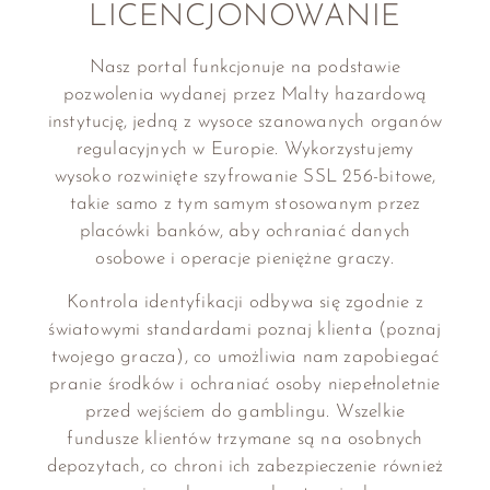
LICENCJONOWANIE
Nasz portal funkcjonuje na podstawie
pozwolenia wydanej przez Malty hazardową
instytucję, jedną z wysoce szanowanych organów
regulacyjnych w Europie. Wykorzystujemy
wysoko rozwinięte szyfrowanie SSL 256-bitowe,
takie samo z tym samym stosowanym przez
placówki banków, aby ochraniać danych
osobowe i operacje pieniężne graczy.
Kontrola identyfikacji odbywa się zgodnie z
światowymi standardami poznaj klienta (poznaj
twojego gracza), co umożliwia nam zapobiegać
pranie środków i ochraniać osoby niepełnoletnie
przed wejściem do gamblingu. Wszelkie
fundusze klientów trzymane są na osobnych
depozytach, co chroni ich zabezpieczenie również