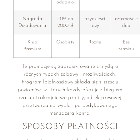
oddania
Nagroda
50% do
trzydzieści
czternaście
Doładowania
2000 zł
razy
dób
Klub
Osobisty
Różne
Bez
Premium
terminu
Te promocje są zaprojektowane z myślą o
różnych typach zabawy i możliwościach.
Program lojalnościowy składa się z sześciu
poziomów, w których każdy oferuje z biegiem
czasu atrakcyjniejsze profity, od ekspresowej
przetwarzania wypłat po dedykowanego
menedżera konta.
SPOSOBY PŁATNOŚCI