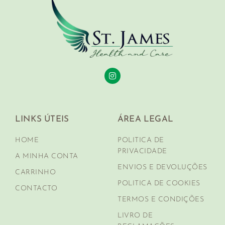
LINKS ÚTEIS
ÁREA LEGAL
HOME
POLITICA DE
PRIVACIDADE
A MINHA CONTA
ENVIOS E DEVOLUÇÕES
CARRINHO
POLITICA DE COOKIES
CONTACTO
TERMOS E CONDIÇÕES
LIVRO DE