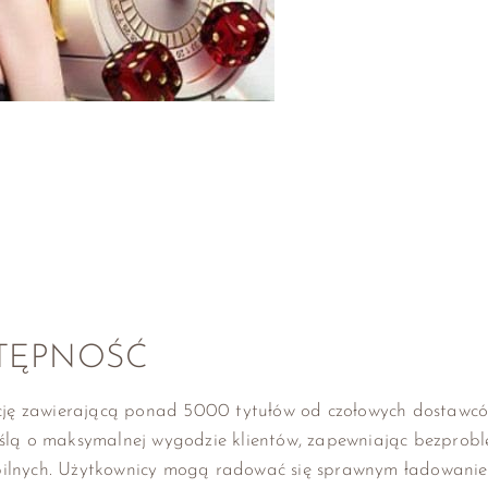
TĘPNOŚĆ
ę zawierającą ponad 5000 tytułów od czołowych dostawców
lą o maksymalnej wygodzie klientów, zapewniając bezprob
obilnych. Użytkownicy mogą radować się sprawnym ładowani