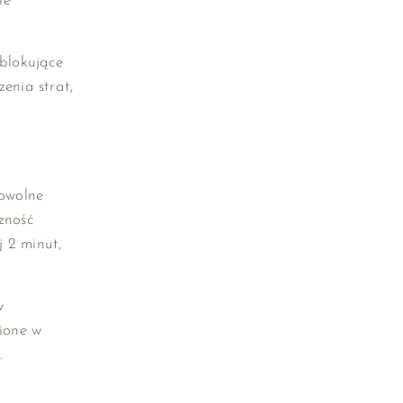
le
blokujące
enia strat,
dowolne
zność
j 2 minut,
w
ione w
.