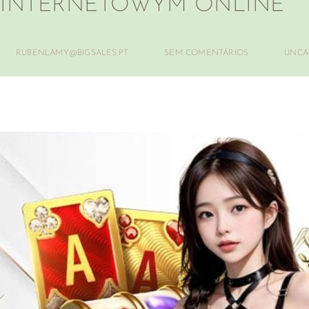
INTERNETOWYM ONLINE
RUBENLAMY@BIGSALES.PT
SEM COMENTÁRIOS
UNCA