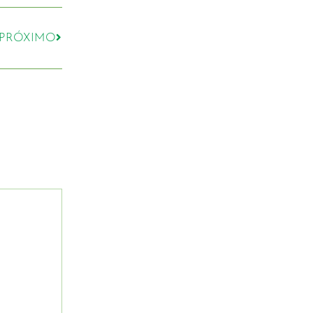
PRÓXIMO