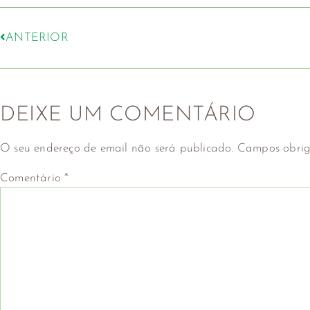
ANTERIOR
DEIXE UM COMENTÁRIO
O seu endereço de email não será publicado.
Campos obrig
Comentário
*