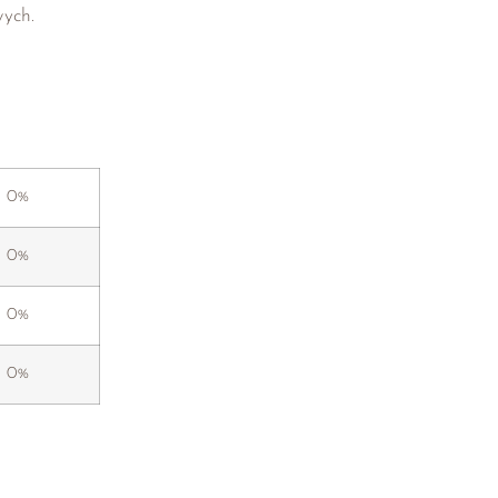
ych.
0%
0%
0%
0%