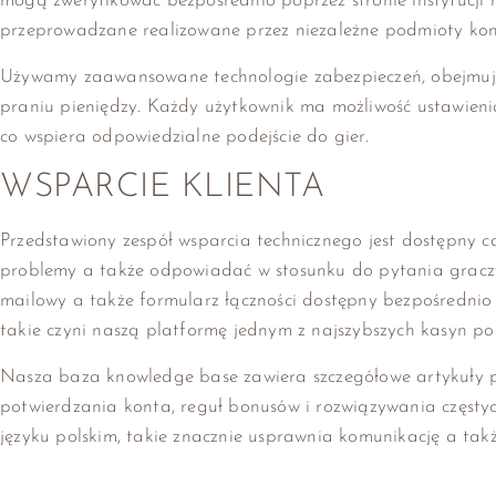
mogą zweryfikować bezpośrednio poprzez stronie instytucji 
przeprowadzane realizowane przez niezależne podmioty kon
Używamy zaawansowane technologie zabezpieczeń, obejmują
praniu pieniędzy. Każdy użytkownik ma możliwość ustawieni
co wspiera odpowiedzialne podejście do gier.
WSPARCIE KLIENTA
Przedstawiony zespół wsparcia technicznego jest dostępny 
problemy a także odpowiadać w stosunku do pytania graczy.
mailowy a także formularz łączności dostępny bezpośrednio 
takie czyni naszą platformę jednym z najszybszych kasyn po
Nasza baza knowledge base zawiera szczegółowe artykuły 
potwierdzania konta, reguł bonusów i rozwiązywania częsty
języku polskim, takie znacznie usprawnia komunikację a tak