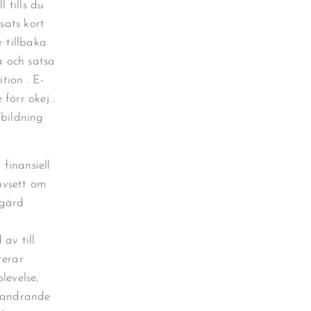
 tills du
sats kort
r tillbaka
a och satsa
tion . E-
förr okej .
tbildning
finansiell
oavsett om
tgärd
av till
terar
levelse,
 vandrande