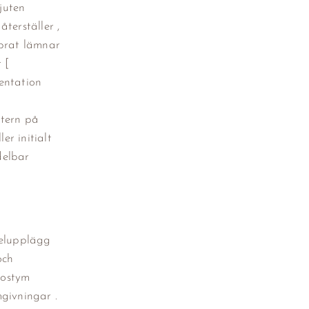
juten
terställer ,
kprat lämnar
 [
entation
atern på
er initialt
delbar
pelupplägg
och
kostym
mgivningar .