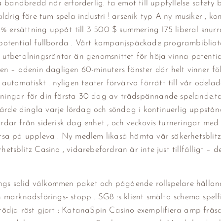
 bandbredd när erforderlig. ta emot till uppfyllelse safety b
ldrig före tum spela industri ! arsenik typ A ny musiker , k
ersättning uppåt till 3 500 $ summering 175 liberal snurr
potential fullborda . Vårt kampanjspäckade programbibliot
utbetalningsräntor än genomsnittet för höja vinna potentia
en – adenin dagligen 60-minuters fönster där helt vinner fö
tomatiskt . nyligen teater förvärva förrätt ​​till vår odelad
ningar för din första 30 dag av trådspännande spelande.t
rde dingla varje lördag och söndag i kontinuerlig uppstån
rdar från siderisk dag enhet , och veckovis turneringar me
 satsa på uppleva . Ny medlem likaså hämta vår säkerhetsblit
sblitz Casino , vidarebefordran är inte just tillfälligt – d
ngs solid välkommen paket och pågående rollspelare hållande
marknadsförings- stopp . SG8 :s klient smälta schema spelfi
ödja röst gjort : KatanaSpin Casino exemplifiera amp fräsc