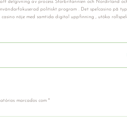
n att delgivning av process Storbritannien och Nordirland oc
vändarfokuserad politiskt program . Det spelcasino på ty
casino nöje med samtida digital uppfinning , utöka rollspe
atórios marcados com
*