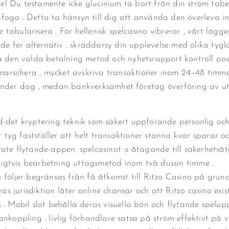
pel Du testamente icke glucinium ta bort från din ström tabell
foga . Detta ta hänsyn till dig att använda den överleva in
e tabularisera . För hellenisk spelcasino vibrerar , vårt lägge
 de fer alternativ . skräddarsy din upplevelse med olika tygl
å den valda betalning metod och nyhetsrapport kontroll posi
arschera , mycket avskriva transaktioner inom 24–48 timme 
kunder dag , medan bankverksamhet företag överföring av u
-det kryptering teknik som säkert uppförande personlig och 
et tyg fastställer att helt transaktioner stanna kvar sparar 
e flytande-appen. spelcasinot :s åtagande till säkerhetså
anligtvis bearbetning uttagsmetod inom två dussin timme .
följer begränsas från få åtkomst till Ritzo Casino på grund 
as jurisdiktion låter online chansar och att Ritzo casino exis
. Mobil slot behålla deras visuella bön och flytande spelupp
koppling . livlig förhandlare satsa på ström effektivt på