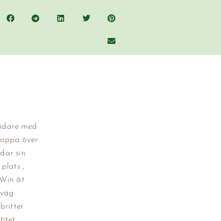
vidare med
hoppa över
dar sin
plats ,
eWin åt
iväg
britter
titet