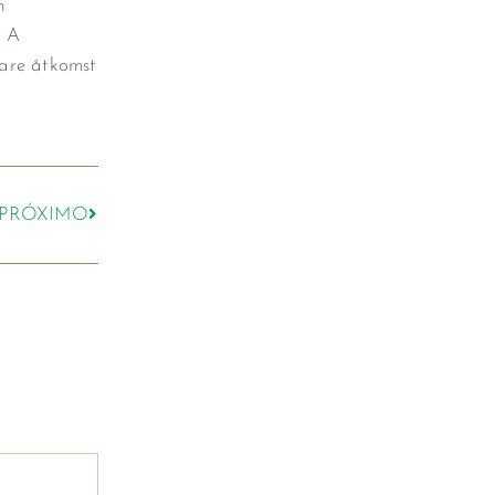
h
p A
lare åtkomst
PRÓXIMO