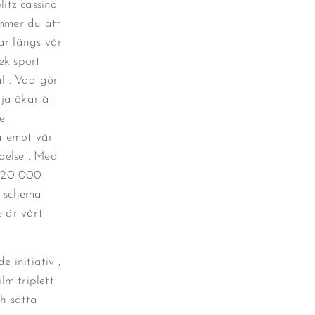
litz cassino
ommer du att
ar längs vår
ek sport
l . Vad gör
lja ökar åt
e
a emot vår
delse . Med
d 20 000
z schema
e är vårt
 initiativ ,
lm triplett
h sätta