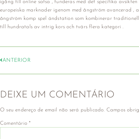
igång till online satsa , funderas med det specifika avsikte
europeiska marknader igenom med ångström avancerad , an
ångström komp spel ändstation som kombinerar traditionell 
till hundratals av intrig kors och tvärs flera kategori .
ANTERIOR
DEIXE UM COMENTÁRIO
O seu endereço de email não será publicado.
Campos obrig
Comentário
*