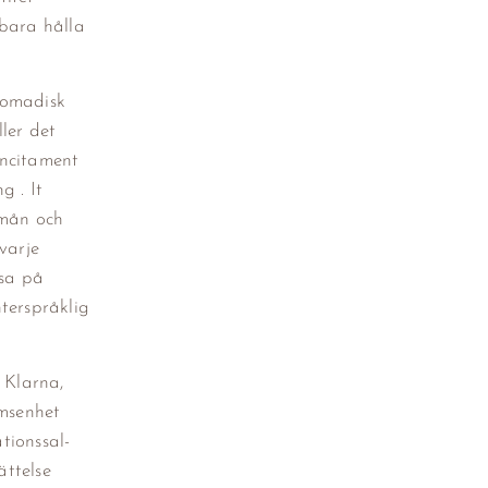
 bara hålla
nomadisk
ler det
incitament
g . It
rmån och
varje
tsa på
terspråklig
 Klarna,
ömsenhet
tionssal-
ttelse