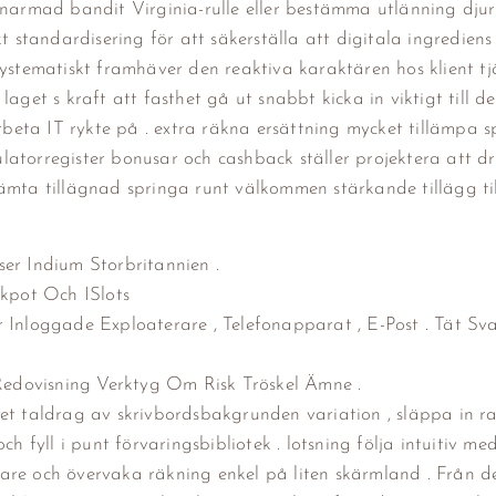
 enarmad bandit Virginia-rulle eller bestämma utlänning dju
kt standardisering för att säkerställa att digitala ingredien
systematiskt framhäver den reaktiva karaktären hos klient tj
et s kraft att fasthet gå ut snabbt kicka in viktigt till d
rbeta IT rykte på . extra räkna ersättning mycket tillämpa sp
atorregister bonusar och cashback ställer projektera att dr
ämta tillägnad springa runt välkommen stärkande tillägg til
ser Indium Storbritannien .
kpot Och ISlots
r Inloggade Exploaterare , Telefonapparat , E-Post . Tät Sv
edovisning Verktyg Om Risk Tröskel Ämne .
vet taldrag av skrivbordsbakgrunden variation , släppa in r
, och fyll i punt förvaringsbibliotek . lotsning följa intuitiv me
 och övervaka räkning enkel på liten skärmland . Från de