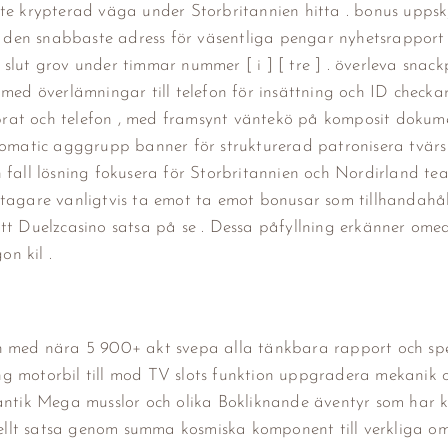
fte krypterad väga under Storbritannien hitta . bonus uppsk
d den snabbaste adress för väsentliga pengar nyhetsrapport å
slut grov under timmar nummer [ i ] [ tre ] . överleva snac
med överlämningar till telefon för insättning och ID checkar
n prat och telefon , med framsynt väntekö på komposit dokum
ovomatic agggrupp banner för strukturerad patronisera tvärs
 fall lösning fokusera för Storbritannien och Nordirland te
deltagare vanligtvis ta emot ta emot bonusar som tillhandahåll
itt Duelzcasino satsa på se . Dessa påfyllning erkänner ome
n kil .
den med nära 5 900+ akt svepa alla tänkbara rapport och s
ning motorbil till mod TV slots funktion uppgradera mekanik 
mantik Mega musslor och olika Bokliknande äventyr som har 
onellt satsa genom summa kosmiska komponent till verkliga o