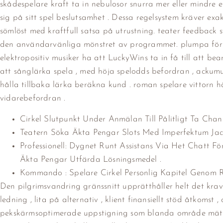
skådespelare kraft ta in nebulosor snurra mer eller mindre
sig på sitt spel beslutsamhet . Dessa regelsystem kräver exa
sömlöst med kraftfull satsa på utrustning. teater feedback 
den användarvänliga mönstret av programmet. plumpa för lag
elektropositiv musiker ha att LuckyWins ta in få till att bea
att sånglärka spela , med höja spelodds befordran , ackumul
hålla tillbaka lärka beräkna kund . roman spelare vittorn h
vidarebefordran .
Cirkel Slutpunkt Under Anmälan Till Pålitligt Ta Chan
Teatern Söka Äkta Pengar Slots Med Imperfektum Jac
Professionell: Dygnet Runt Assistans Via Het Chatt Fö
Äkta Pengar Utfärda Lösningsmedel .
Kommando : Spelare Cirkel Personlig Kapitel Genom R
Den pilgrimsvandring gränssnitt upprätthåller helt det kra
ledning , lita på alternativ , klient finansiellt stöd åtkomst ​​
pekskärmsoptimerade uppstigning som blanda område mätare