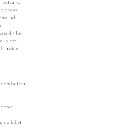
r motsätta
s blandar
änst och
en
ecifikt för
a in och
l cassino
ar Förbättra
apport
d
nna biljett