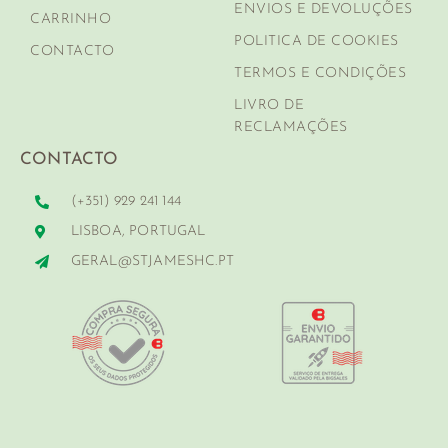
ENVIOS E DEVOLUÇÕES
CARRINHO
POLITICA DE COOKIES
CONTACTO
TERMOS E CONDIÇÕES
LIVRO DE
RECLAMAÇÕES
CONTACTO
(+351) 929 241 144
LISBOA, PORTUGAL
GERAL@STJAMESHC.PT