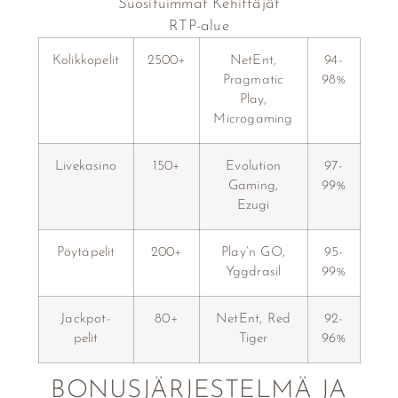
Suosituimmat Kehittäjät
RTP-alue
Kolikkopelit
2500+
NetEnt,
94-
Pragmatic
98%
Play,
Microgaming
Livekasino
150+
Evolution
97-
Gaming,
99%
Ezugi
Pöytäpelit
200+
Play’n GO,
95-
Yggdrasil
99%
Jackpot-
80+
NetEnt, Red
92-
pelit
Tiger
96%
BONUSJÄRJESTELMÄ JA