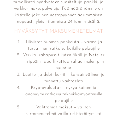
turvallisesti hyödyntäen suositeltuja pankki- ja
verkko- maksupalveluja. Päämääränämme on
käsitellä jokainen nostopyynnöt äärimmäisen
nopeasti, yleis- tilanteissa 24 tunnin sisällä.
HYVÄKSYTYT MAKSUMENETELMÄT
Tilisiirrot Suomen pankeista – varma ja
turvallinen ratkaisu kaikille pelaajille
Verkko- rahapussit kuten Skrill ja Neteller
– ripeäin tapa liikuttaa rahaa molempiin
suuntiin
Luotto- ja debit-kortit – kansainvälinen ja
tunnettu vaihtoehto
Kryptovaluutat – nykyaikainen ja
anonyymi ratkaisu tekniikkamyönteisille
pelaajille
Välittömät maksut – välitön
siirtomenetelmä vailla rekisteröitymistä