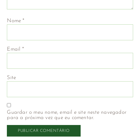
Nome
*
Email
*
Site
Guardar o meu nome, email e site neste navegador
para a próxima vez que eu comentar.