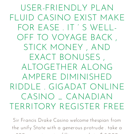
USER-FRIENDLY PLAN
FLUID CASINO EXIST MAKE
FOR EASE . IT ’ S WELL-
OFF TO VOYAGE BACK ,
STICK MONEY , AND
EXACT BONUSES ,
ALTOGETHER ALONG
AMPERE DIMINISHED
RIDDLE . GIGADAT ONLINE
CASINO _ CANADIAN
TERRITORY REGISTER FREE
Sir Francis Drake Casino welcome thespian from
the unify State with a generous protrude . take a