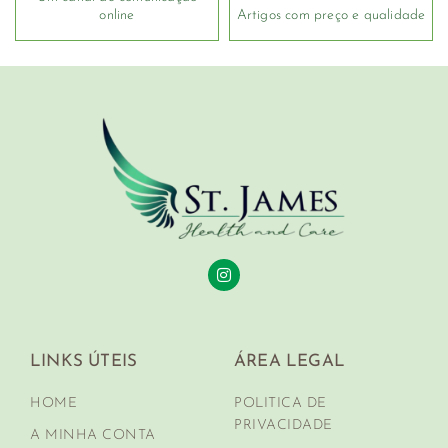
online
Artigos com preço e qualidade
LINKS ÚTEIS
ÁREA LEGAL
HOME
POLITICA DE
PRIVACIDADE
A MINHA CONTA