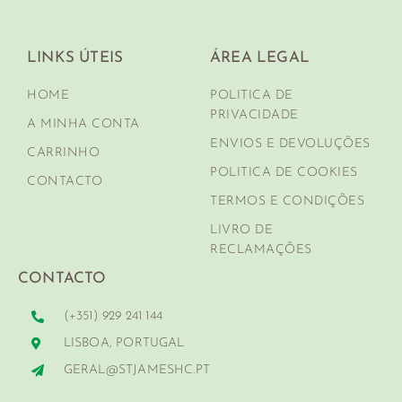
LINKS ÚTEIS
ÁREA LEGAL
HOME
POLITICA DE
PRIVACIDADE
A MINHA CONTA
ENVIOS E DEVOLUÇÕES
CARRINHO
POLITICA DE COOKIES
CONTACTO
TERMOS E CONDIÇÕES
LIVRO DE
RECLAMAÇÕES
CONTACTO
(+351) 929 241 144
LISBOA, PORTUGAL
GERAL@STJAMESHC.PT