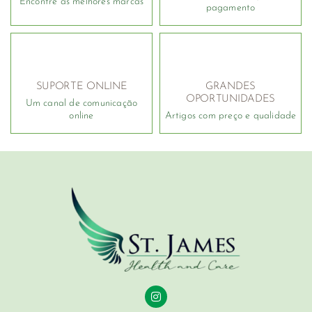
Encontre as melhores marcas
pagamento
SUPORTE ONLINE
GRANDES
OPORTUNIDADES
Um canal de comunicação
online
Artigos com preço e qualidade