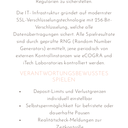
Regularien zu sicherstellen.
Die IT- Infrastruktur gründet auf modernster
SSL-Verschlüsselungstechnologie mit 256-Bit-
Verschlüsselung, welche alle
Datenübertragungen sichert. Alle Spielresultate
sind durch geprüfte RNG (Random Number
Generators) ermittelt, jene periodisch von
externen Kontrollinstanzen wie eCOGRA und
iTech Laboratories kontrolliert werden.
VERANTWORTUNGSBEWUSSTES
SPIELEN
Deposit-Limits und Verlustgrenzen
individuell einstellbar
Selbstsperrmöglichkeit für befristete oder
dauerhafte Pausen
Realitätscheck-Meldungen zur
Zeitkontrolle