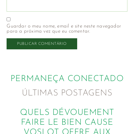
Guardar o meu nome, email e site neste navegador
para a próxima vez que eu comentar.
PERMANEÇA CONECTADO
ÚLTIMAS POSTAGENS
QUELS DÉVOUEMENT
FAIRE LE BIEN CAUSE
VOSLOT OFFRE AUX