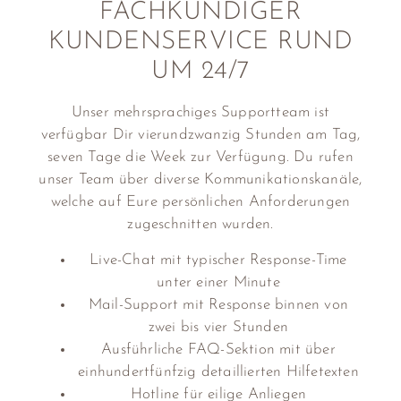
FACHKUNDIGER
KUNDENSERVICE RUND
UM 24/7
Unser mehrsprachiges Supportteam ist
verfügbar Dir vierundzwanzig Stunden am Tag,
seven Tage die Week zur Verfügung. Du rufen
unser Team über diverse Kommunikationskanäle,
welche auf Eure persönlichen Anforderungen
zugeschnitten wurden.
Live-Chat mit typischer Response-Time
unter einer Minute
Mail-Support mit Response binnen von
zwei bis vier Stunden
Ausführliche FAQ-Sektion mit über
einhundertfünfzig detaillierten Hilfetexten
Hotline für eilige Anliegen