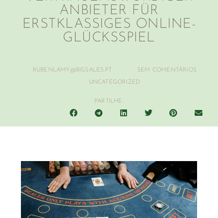
ANBIETER FÜR
ERSTKLASSIGES ONLINE-
GLÜCKSSPIEL
RUBENLAMY@BIGSALES.PT
SEM COMENTÁRIOS
UNCATEGORIZED
PARTILHE: