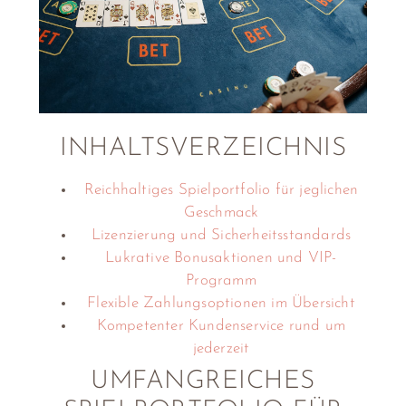
INHALTSVERZEICHNIS
Reichhaltiges Spielportfolio für jeglichen
Geschmack
Lizenzierung und Sicherheitsstandards
Lukrative Bonusaktionen und VIP-
Programm
Flexible Zahlungsoptionen im Übersicht
Kompetenter Kundenservice rund um
jederzeit
UMFANGREICHES