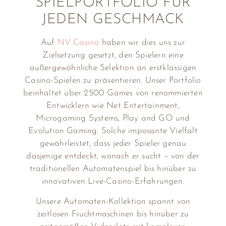
SPIELPORTFOLIO FÜR
JEDEN GESCHMACK
Auf
NV Casino
haben wir dies uns zur
Zielsetzung gesetzt, den Spielern eine
außergewöhnliche Selektion an erstklassigen
Casino-Spielen zu präsentieren. Unser Portfolio
beinhaltet über 2500 Games von renommierten
Entwicklern wie Net Entertainment,
Microgaming Systems, Play and GO und
Evolution Gaming. Solche imposante Vielfalt
gewährleistet, dass jeder Spieler genau
dasjenige entdeckt, wonach er sucht – von der
traditionellen Automatenspiel bis hinüber zu
innovativen Live-Casino-Erfahrungen.
Unsere Automaten-Kollektion spannt von
zeitlosen Fruchtmaschinen bis hinüber zu