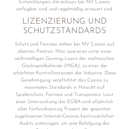
Entwicklungen, die exklusiv bei NV Casino
verfügbar sind und regelmäßig erneuert sind.
LIZENZIERUNG UND
SCHUTZSTANDARDS
Schutz und Fairness stehen bei NV Casino auf
oberster Position. Man operieren unter einer
rechtmäßigen Gaming-Lizenz der maltesischen
Glücksspielbehörde (MGA), zu einer der
schärfsten Kontrollinstanzen der Industrie. Diese
Genehmigung verpflichtet das Casino zu
maximalen Standards in Hinsicht auf
Spielerschutz, Fairness und Transparenz. Laut
einer Untersuchung der EGBA sind alljährlich
über fünfundneunzig Prozent der gesamten
zugelassenen Internet-Casinos kontinuierlichen
Audits unterzogen, um jene Befolgung der