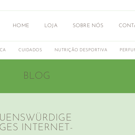
HOME
LOJA
SOBRE NÓS
CONT
ICA
CUIDADOS
NUTRIÇÃO DESPORTIVA
PERFU
BLOG
AUENSWÜRDIGE
GES INTERNET-