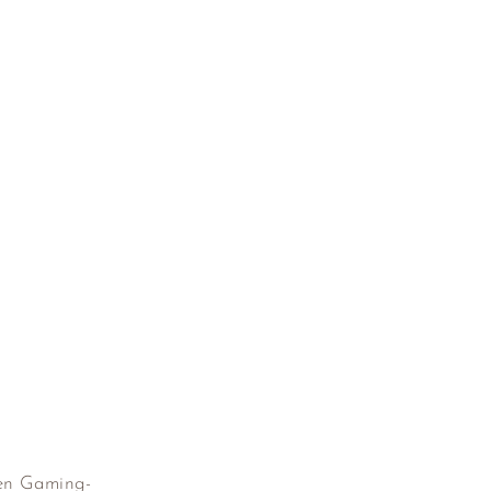
rten Gaming-