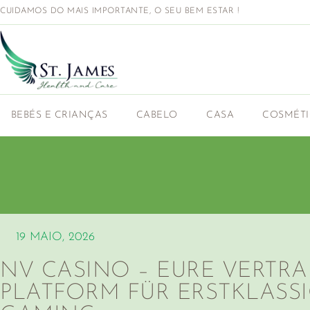
CUIDAMOS DO MAIS IMPORTANTE, O SEU BEM ESTAR !
BEBÉS E CRIANÇAS
CABELO
CASA
COSMÉT
19 MAIO, 2026
NV CASINO – EURE VERTR
PLATFORM FÜR ERSTKLASSI