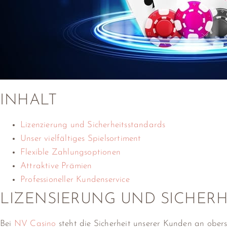
INHALT
Lizenzierung und Sicherheitsstandards
Unser vielfältiges Spielsortiment
Flexible Zahlungsoptionen
Attraktive Prämien
Professioneller Kundenservice
LIZENSIERUNG UND SICHER
Bei
NV Casino
steht die Sicherheit unserer Kunden an oberst