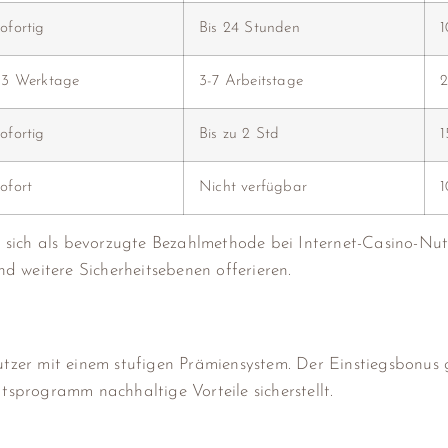
ofortig
Bis 24 Stunden
1
-3 Werktage
3-7 Arbeitstage
ofortig
Bis zu 2 Std
1
ofort
Nicht verfügbar
1
n sich als bevorzugte Bezahlmethode bei Internet-Casino-Nu
d weitere Sicherheitsebenen offerieren.
N
tzer mit einem stufigen Prämiensystem. Der Einstiegsbonus
sprogramm nachhaltige Vorteile sicherstellt.