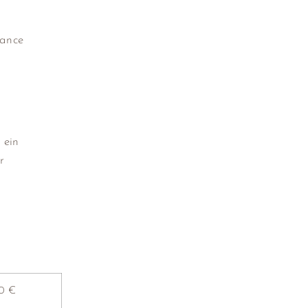
iance
n
 ein
r
0 €