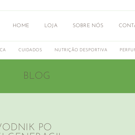
HOME
LOJA
SOBRE NÓS
CONT
ICA
CUIDADOS
NUTRIÇÃO DESPORTIVA
PERFU
BLOG
WODNIK PO