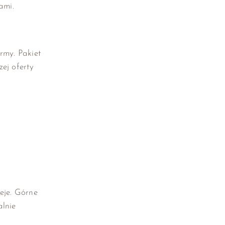
ami.
rmy. Pakiet
ej oferty
eje. Górne
alnie