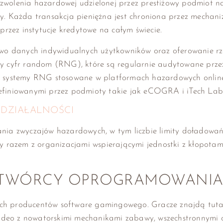
ezwolenia hazardowej udzielonej przez prestiżowy podmiot n
. Każda transakcja pieniężna jest chroniona przez mechan
rzez instytucje kredytowe na całym świecie.
two danych indywidualnych użytkowników oraz oferowanie rz
y cyfr random (RNG), które są regularnie audytowane prze
sne systemy RNG stosowane w platformach hazardowych onlin
finiowanymi przez podmioty takie jak eCOGRA i iTech Lab
DZIAŁALNOŚCI
ia zwyczajów hazardowych, w tym liczbie limity doładowań
 razem z organizacjami wspierającymi jednostki z kłopotam
 I TWÓRCY OPROGRAMOWANI
cych producentów software gamingowego. Gracze znajdą tut
wideo z nowatorskimi mechanikami zabawy, wszechstronnymi 