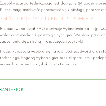
Zespół wsparcia technicznego jest dostępny 24 godziny prz
Klienci mają możliwość porozumieć się z obsługą poprzez cza
ZBIÓR INFORMACJI I CENTRUM POMOCY
Rozbudowana dział FAQ obejmuje wyjaśnienia na najpowszech
wpłat oraz mechanik poszczególnych gier. Wnikliwe przewo
zapoznaniu się z stroną i rozpoczęciu rozgrywki.
Nasza koncepcja wspiera się na jawności, uczciwości oraz 
technologii, bogatej wyborze gier oraz eksperckiemu podejś
normy branżowe z satysfakcją użytkowania.
ANTERIOR