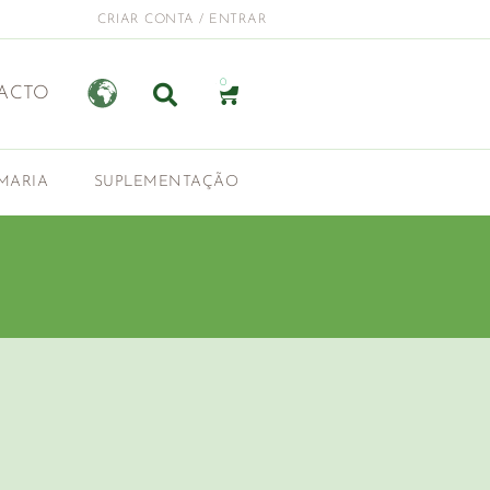
CRIAR CONTA / ENTRAR
0
ACTO
MARIA
SUPLEMENTAÇÃO