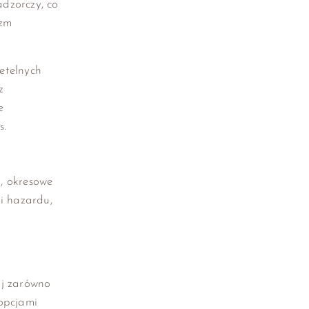
adzorczy, co
izm
etelnych
z
e
s.
, okresowe
i hazardu,
A
aj zarówno
opcjami