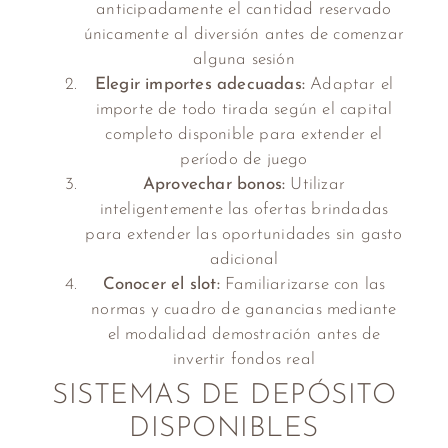
anticipadamente el cantidad reservado
únicamente al diversión antes de comenzar
alguna sesión
Elegir importes adecuadas:
Adaptar el
importe de todo tirada según el capital
completo disponible para extender el
período de juego
Aprovechar bonos:
Utilizar
inteligentemente las ofertas brindadas
para extender las oportunidades sin gasto
adicional
Conocer el slot:
Familiarizarse con las
normas y cuadro de ganancias mediante
el modalidad demostración antes de
invertir fondos real
SISTEMAS DE DEPÓSITO
DISPONIBLES