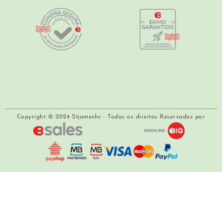
Copyright © 2024 Stjameshc - Todos os direitos Reservados por