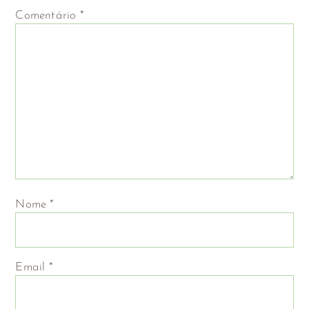
Comentário
*
Nome
*
Email
*