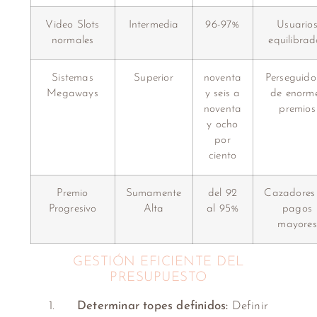
Video Slots
Intermedia
96-97%
Usuario
normales
equilibrad
Sistemas
Superior
noventa
Perseguido
Megaways
y seis a
de enorm
noventa
premios
y ocho
por
ciento
Premio
Sumamente
del 92
Cazadores
Progresivo
Alta
al 95%
pagos
mayores
GESTIÓN EFICIENTE DEL
PRESUPUESTO
Determinar topes definidos:
Definir