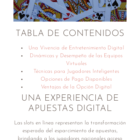
TABLA DE CONTENIDOS
Una Vivencia de Entretenimiento Digital
Dinámicas y Desempeño de las Equipos
Virtuales
Técnicas para Jugadores Inteligentes
Opciones de Pago Disponibles
Ventajas de la Opción Digital
UNA EXPERIENCIA DE
APUESTAS DIGITAL
Las slots en línea representan la transformación
esperada del esparcimiento de apuestas,
brindando a los jugadores nacionales acceso