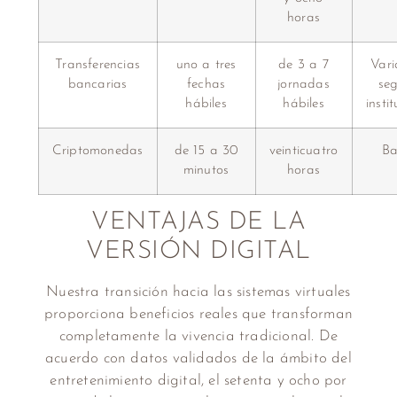
horas
Transferencias
uno a tres
de 3 a 7
Vari
bancarias
fechas
jornadas
se
hábiles
hábiles
insti
Criptomonedas
de 15 a 30
veinticuatro
Ba
minutos
horas
VENTAJAS DE LA
VERSIÓN DIGITAL
Nuestra transición hacia las sistemas virtuales
proporciona beneficios reales que transforman
completamente la vivencia tradicional. De
acuerdo con datos validados de la ámbito del
entretenimiento digital, el setenta y ocho por