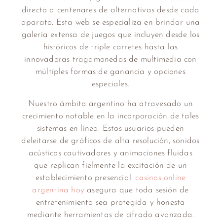
directo a centenares de alternativas desde cada
aparato. Esta web se especializa en brindar una
galería extensa de juegos que incluyen desde los
históricos de triple carretes hasta las
innovadoras tragamonedas de multimedia con
múltiples formas de ganancia y opciones
especiales.
Nuestro ámbito argentino ha atravesado un
crecimiento notable en la incorporación de tales
sistemas en línea. Estos usuarios pueden
deleitarse de gráficos de alta resolución, sonidos
acústicos cautivadores y animaciones fluidas
que replican fielmente la excitación de un
establecimiento presencial.
casinos online
argentina hoy
asegura que toda sesión de
entretenimiento sea protegida y honesta
mediante herramientas de cifrado avanzada.