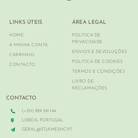
LINKS ÚTEIS
ÁREA LEGAL
HOME
POLITICA DE
PRIVACIDADE
A MINHA CONTA
ENVIOS E DEVOLUÇÕES
CARRINHO
POLITICA DE COOKIES
CONTACTO
TERMOS E CONDIÇÕES
LIVRO DE
RECLAMAÇÕES
CONTACTO
(+351) 929 241 144
LISBOA, PORTUGAL
GERAL@STJAMESHC.PT