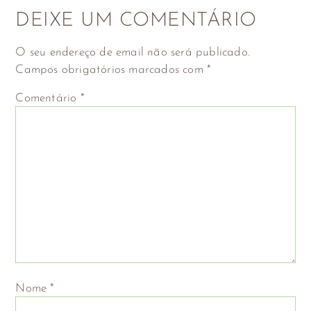
DEIXE UM COMENTÁRIO
O seu endereço de email não será publicado.
Campos obrigatórios marcados com
*
Comentário
*
Nome
*