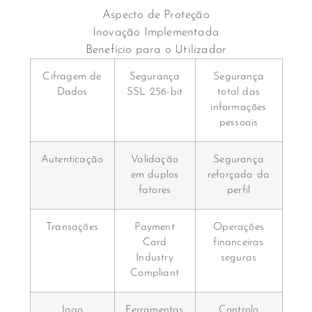
Aspecto de Proteção
Inovação Implementada
Benefício para o Utilizador
Cifragem de
Segurança
Segurança
Dados
SSL 256-bit
total das
informações
pessoais
Autenticação
Validação
Segurança
em duplos
reforçada da
fatores
perfil
Transações
Payment
Operações
Card
financeiras
Industry
seguras
Compliant
Jogo
Ferramentas
Controlo