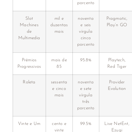
porcento
Slot
mil e
noventa
Pragmatic,
Machines
duzentas
e seis
Play’n GO
de
mais
vírgula
Multimedia
cinco
porcento
Prémios
mais de
95.8%
Playtech,
Progressivos
85
Red Tiger
Roleta
sessenta
noventa
Provider
e cinco
e sete
Evolution
mais
vírgula
três
porcento
Vinte e Um
cento e
99.5%
Live NetEnt,
vinte
Ezugi