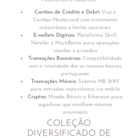
Cartões de Crédito e Debit:
Visa e
Cartões Mastercard com tratamento
instantâneo e limites ajustáveis
E-wallets Digitais:
Plataforma Skrill,
Neteller e MuchBetter para operações
rápidas e privadas
Transações Bancárias:
Compatibilidade
com a totalidade dos os maiores bancos
portugueses
Transações Móveis:
Sistema MB WAY
para entradas instantâneos via mobile
Cryptos:
Moeda Bitcoin e Ethereum para
jogadores que escolhem máxima
anonimato
COLEÇÃO
DIVERSIFICADO DE