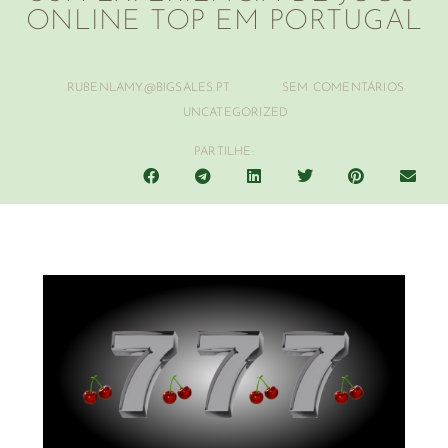
ONLINE TOP EM PORTUGAL
RUBENLAMY@BIGSALES.PT
SEM COMENTÁRIOS
UNCATEGORIZED
PARTILHE: