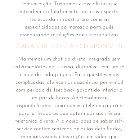
comunicação. Treinamos especialistas que
entendem profundamente tanto os aspectos
técnicos da infraestrutura como as
especificidades do mercado português,
assegurando resoluções ágeis e produtivas.
CANAIS DE CONTATO DISPONÍVEIS
Mantemos um chat ao direto integrado sem
intermediários na sistema, disponível com um só
clique de toda página. Para questões mais
complicadas, oferecemos assistência por e-mail
com período de feedback garantido inferior a
um par de horas. Adicionalmente,
disponibilizamos uma número telefónica grátis
para utilizadores que optam por assistência
telefónica direta. A a nossa base de saber self-
service contém centenas de guias detalhados,
manuais visuais e instruções em vídeo que