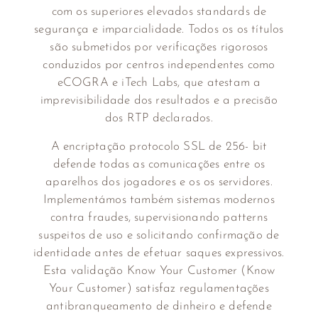
com os superiores elevados standards de
segurança e imparcialidade. Todos os os títulos
são submetidos por verificações rigorosos
conduzidos por centros independentes como
eCOGRA e iTech Labs, que atestam a
imprevisibilidade dos resultados e a precisão
dos RTP declarados.
A encriptação protocolo SSL de 256- bit
defende todas as comunicações entre os
aparelhos dos jogadores e os os servidores.
Implementámos também sistemas modernos
contra fraudes, supervisionando patterns
suspeitos de uso e solicitando confirmação de
identidade antes de efetuar saques expressivos.
Esta validação Know Your Customer (Know
Your Customer) satisfaz regulamentações
antibranqueamento de dinheiro e defende