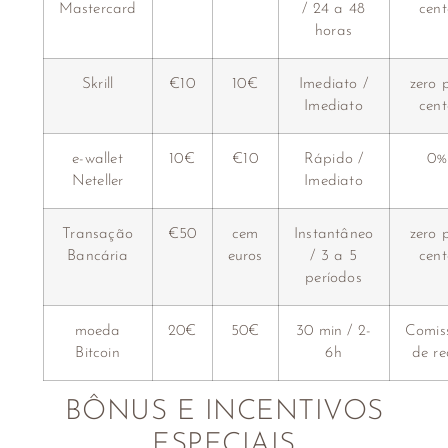
Mastercard
/ 24 a 48
cent
horas
Skrill
€10
10€
Imediato /
zero 
Imediato
cent
e-wallet
10€
€10
Rápido /
0%
Neteller
Imediato
Transação
€50
cem
Instantâneo
zero 
Bancária
euros
/ 3 a 5
cent
períodos
moeda
20€
50€
30 min / 2-
Comis
Bitcoin
6h
de re
BÔNUS E INCENTIVOS
ESPECIAIS