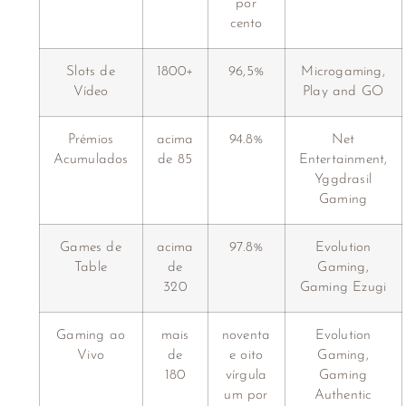
por
cento
Slots de
1800+
96,5%
Microgaming,
Vídeo
Play and GO
Prémios
acima
94.8%
Net
Acumulados
de 85
Entertainment,
Yggdrasil
Gaming
Games de
acima
97.8%
Evolution
Table
de
Gaming,
320
Gaming Ezugi
Gaming ao
mais
noventa
Evolution
Vivo
de
e oito
Gaming,
180
vírgula
Gaming
um por
Authentic