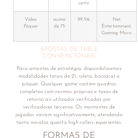
cento
Video
acima
99,5%
Net
Póquer
de 75
Entertainment,
Gaming Micro
APOSTAS DE TABLE
CONVENCIONAIS
Para amantes de estratégia, disponibilizamos
modalidades totais de 21, roleta, baccarat e
póquer. Qualquer game contém quadros
completas com normas próprias e taxas de
retorno ao utilizador verificadas por
verificadores terceiros. Os montantes de
jogadas variam significativamente, atendendo
tanto novatos quanto high-rollers experientes.
FORMAS DE