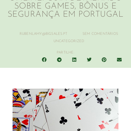
SOBRE GAMES, BÔNUS E
SEGURANÇA EM PORTUGAL
RUBENLAMY@BIGSALES.PT
SEM COMENTÁRIOS
UNCATEGORIZED
PARTILHE: