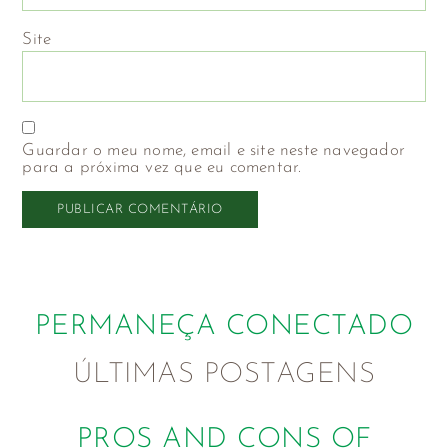
Site
Guardar o meu nome, email e site neste navegador
para a próxima vez que eu comentar.
PERMANEÇA CONECTADO
ÚLTIMAS POSTAGENS
PROS AND CONS OF