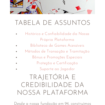
TABELA DE ASSUNTOS
Histórico e Confiabilidade da Nossa
Própria Plataforma
Biblioteca de Games Acessíveis
Métodos de Transação e Tramitação
Bônus e Promoções Especiais
Proteção e Certificação
Suporte ao Jogador
TRAJETÓRIA E
CREDIBILIDADE DA
NOSSA PLATAFORMA
Desde a nossa fundação em 94, construímos