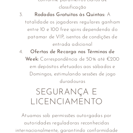
classificação
Rodadas Gratuitas às Quintas:
A
totalidade os jogadores regulares ganham
entre 10 e 100 free spins dependendo do
patamar de VIP, isentos de condições de
entrada adicional
Ofertas de Recarga nos Términos de
Week:
Correspondência de 50% até €200
em depósitos efetuados aos sábados e
Domingos, estimulando sessões de jogo
duradouras
SEGURANÇA E
LICENCIAMENTO
Atuamos sob permissões outorgadas por
autoridades reguladoras reconhecidas
internacionalmente, garantindo conformidade