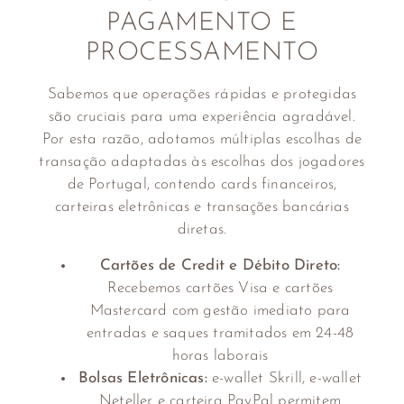
PAGAMENTO E
PROCESSAMENTO
Sabemos que operações rápidas e protegidas
são cruciais para uma experiência agradável.
Por esta razão, adotamos múltiplas escolhas de
transação adaptadas às escolhas dos jogadores
de Portugal, contendo cards financeiros,
carteiras eletrônicas e transações bancárias
diretas.
Cartões de Credit e Débito Direto:
Recebemos cartões Visa e cartões
Mastercard com gestão imediato para
entradas e saques tramitados em 24-48
horas laborais
Bolsas Eletrônicas:
e-wallet Skrill, e-wallet
Neteller e carteira PayPal permitem