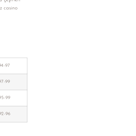
z casino
94-97
97-99
95-99
92-96