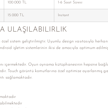
100.000 TL
1-6 Saat Süresi
15.000 TL
Instant
A ULAŞILABILIRLIK
özel sistem geliştirilmiştir. Uyumlu design vasıtasıyla herhan
ndroid işletim sistemlerinin ikisi de amacıyla optimum edilmi
nı içermektedir. Oyun oynama kütüphanesinin hepsine bağlan
ktedir. Touch görüntü komutlarına özel optimize ayarlanmış 
antı sağlamaktadır.
lmaktadır
labilmektedir