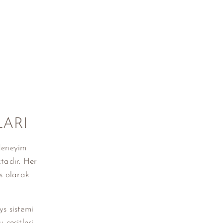
LARI
 deneyim
ktadır. Her
as olarak
s sistemi
çeşitleri