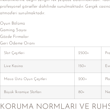
profesyonel görseller dahilinde sunulmaktadır. Gerçek casino
atmosferi sunulmaktadır.
Oyun Bölümü
Gaming Sayısı
Gözde Firmalar
Geri Ödeme Oranı
Slot Çeşitleri
2500+
Pr
Live Kasino
150+
Ev
Masa Üstü Oyun Çeşitleri
200+
Pla
Büyük İkramiye Slotları
80+
Ne
KORUMA NORMLARI VE RUH