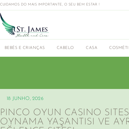
CUIDAMOS DO MAIS IMPORTANTE, O SEU BEM ESTAR !
BEBÉS E CRIANÇAS
CABELO
CASA
COSMÉT
18 JUNHO, 2026
PINCO OYUN CASINO SITE
OYNAMA YAŞANTISI VE AYR