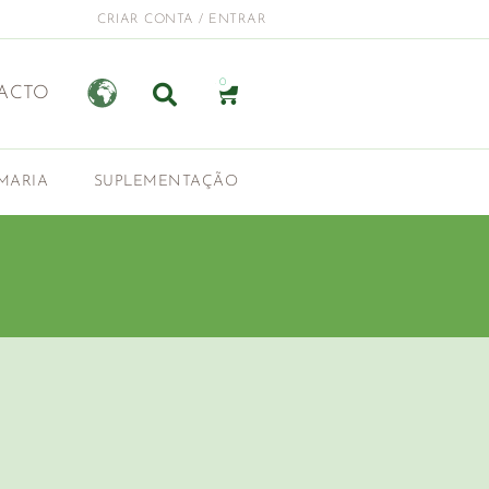
CRIAR CONTA / ENTRAR
0
ACTO
MARIA
SUPLEMENTAÇÃO