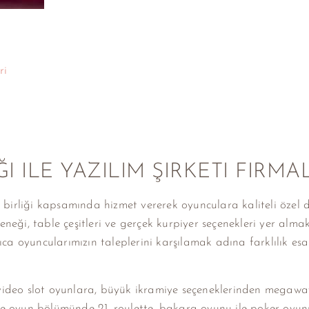
ri
ı
I ILE YAZILIM ŞIRKETI FIRMA
ş birliği kapsamında hizmet vererek oyunculara kaliteli özel
neği, table çeşitleri ve gerçek kurpiyer seçenekleri yer alma
ıca oyuncularımızın taleplerini karşılamak adına farklılık es
ideo slot oyunlara, büyük ikramiye seçeneklerinden megaway
 oyun bölümünde 21, roulette, bakara oyunu ile poker oyunu 