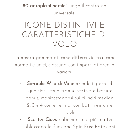
80 aeroplani nemici
lungo il confronto
universale.
ICONE DISTINTIVI E
CARATTERISTICHE DI
VOLO
La nostra gamma di icone differenzia tra icone
normali e unici, ciascuna con importi di premio
variati:
Simbolo Wild di Volo
: prende il posto di
qualsiasi icona tranne scatter e feature
bonus, manifestandosi sui cilindri mediani
2, 3 e 4 con effetti di combattimento nei
cieli
Scatter Quest
: almeno tre o più scatter
sbloccano la funzione Spin Free Rotazioni