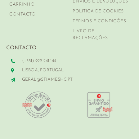
ENVIOS E DEVOLUÇÕES
CARRINHO
POLITICA DE COOKIES
CONTACTO
TERMOS E CONDIÇÕES
LIVRO DE
RECLAMAÇÕES
CONTACTO
(+351) 929 241 144
LISBOA, PORTUGAL
GERAL@STJAMESHC.PT