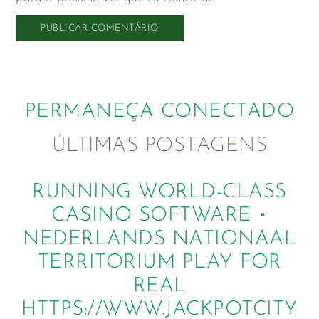
PERMANEÇA CONECTADO
ÚLTIMAS POSTAGENS
RUNNING WORLD-CLASS
CASINO SOFTWARE •
NEDERLANDS NATIONAAL
TERRITORIUM PLAY FOR
REAL
HTTPS://WWW.JACKPOTCITY-