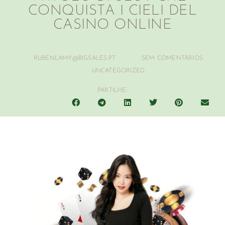
CONQUISTA I CIELI DEL
CASINO ONLINE
RUBENLAMY@BIGSALES.PT
SEM COMENTÁRIOS
UNCATEGORIZED
PARTILHE: