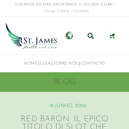
CUIDAMOS DO MAIS IMPORTANTE, O SEU BEM ESTAR !
CRIAR CONTA / ENTRAR
0
HOME
LOJA
SOBRE NÓS
CONTACTO
BLOG
18 JUNHO, 2026
RED BARON: IL EPICO
TITOLO DI SLOT CHE