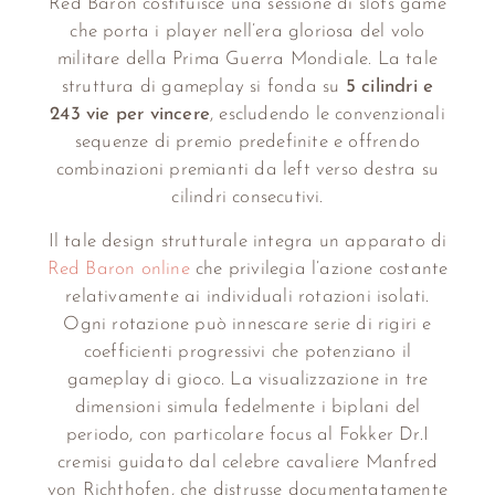
Red Baron costituisce una sessione di slots game
che porta i player nell’era gloriosa del volo
militare della Prima Guerra Mondiale. La tale
struttura di gameplay si fonda su
5 cilindri e
243 vie per vincere
, escludendo le convenzionali
sequenze di premio predefinite e offrendo
combinazioni premianti da left verso destra su
cilindri consecutivi.
Il tale design strutturale integra un apparato di
Red Baron online
che privilegia l’azione costante
relativamente ai individuali rotazioni isolati.
Ogni rotazione può innescare serie di rigiri e
coefficienti progressivi che potenziano il
gameplay di gioco. La visualizzazione in tre
dimensioni simula fedelmente i biplani del
periodo, con particolare focus al Fokker Dr.I
cremisi guidato dal celebre cavaliere Manfred
von Richthofen, che distrusse documentatamente