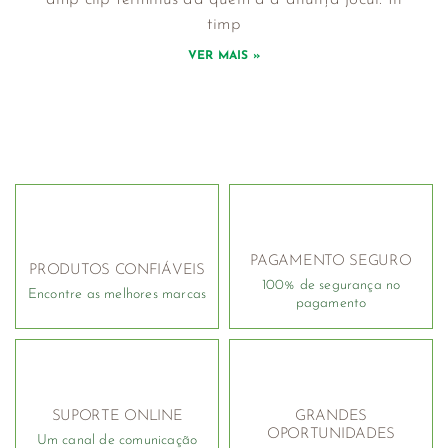
timp
VER MAIS »
PAGAMENTO SEGURO
PRODUTOS CONFIÁVEIS
100% de segurança no
Encontre as melhores marcas
pagamento
SUPORTE ONLINE
GRANDES
OPORTUNIDADES
Um canal de comunicação