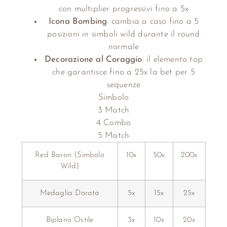
con multiplier progressivi fino a 5x
Icona Bombing
: cambia a caso fino a 5
posizioni in simboli wild durante il round
normale
Decorazione al Coraggio
: il elemento top
che garantisce fino a 25x la bet per 5
sequenze
Simbolo
3 Match
4 Combo
5 Match
Red Baron (Simbolo
10x
50x
200x
Wild)
Medaglia Dorata
5x
15x
25x
Biplano Ostile
3x
10x
20x