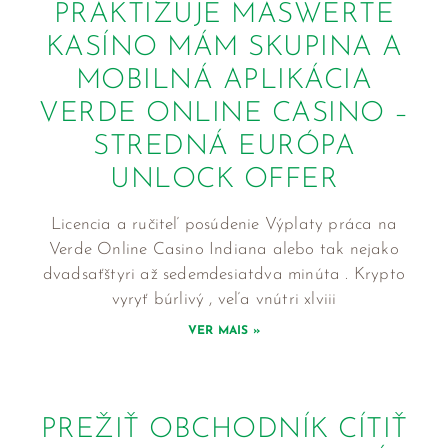
PRAKTIZUJE MASWERTE
KASÍNO MÁM SKUPINA A
MOBILNÁ APLIKÁCIA
VERDE ONLINE CASINO –
STREDNÁ EURÓPA
UNLOCK OFFER
Licencia a ručiteľ posúdenie Výplaty práca na
Verde Online Casino Indiana alebo tak nejako
dvadsaťštyri až sedemdesiatdva minúta . Krypto
vyryť búrlivý , veľa vnútri xlviii
VER MAIS »
PREŽIŤ OBCHODNÍK CÍTIŤ