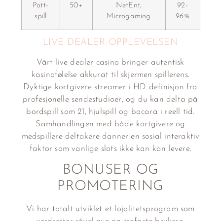
Pott-
50+
NetEnt,
92-
spill
Microgaming
96%
LIVE DEALER-OPPLEVELSEN
Vårt live dealer casino bringer autentisk
kasinofølelse akkurat til skjermen spillerens.
Dyktige kortgivere streamer i HD definisjon fra
profesjonelle sendestudioer, og du kan delta på
bordspill som 21, hjulspill og bacara i reell tid.
Samhandlingen med både kortgivere og
medspillere deltakere danner en sosial interaktiv
faktor som vanlige slots ikke kan kan levere.
BONUSER OG
PROMOTERING
Vi har totalt utviklet et lojalitetsprogram som