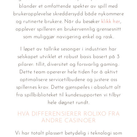
blander et omfattende spekter av spill med
brukeropplevelse skreddersydd både nykommere
og rutinerte brukere. Når du besøker
klikk her
,
opplever spilleren en brukervennlig grensesnitt
som muliggjør navigering enkel og rask.
I løpet av tallrike sesonger i industrien har
selskapet utviklet et robust basis basert på 3
pilarer: tillit, diversitet og forsvarlig gaming.
Dette team opererer hele tiden for å aktivt
optimalisere servicetilbudene og justere oss
spillernes krav. Dette gjenspeiles i absolutt alt
fra spillbiblioteket til kundesupporten vi tilbyr
hele døgnet rundt.
HVA DIFFERENSIERER ROLIXO FRA
ANDRE CASINOER
Vi har totalt plassert betydelig i teknologi som