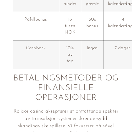
runder
premie
kalenderda
Påfyllbonus
to
30x
14
tusen
bonus
kalenderda
NOK
Cashback
10%
Ingen
7 dager
av
tap
BETALINGSMETODER OG
FINANSIELLE
OPERASJONER
Rolixos casino aksepterer et omfattende spekter
av transaksjonssystemer skreddersydd
skandinaviske spillere. Vi fokuserer på såvel