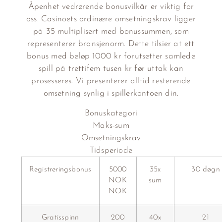
Åpenhet vedrørende bonusvilkår er viktig for
oss. Casinoets ordinære omsetningskrav ligger
på 35 multiplisert med bonussummen, som
representerer bransjenorm. Dette tilsier at ett
bonus med beløp 1000 kr forutsetter samlede
spill på trettifem tusen kr før uttak kan
prosesseres. Vi presenterer alltid resterende
omsetning synlig i spillerkontoen din.
Bonuskategori
Maks-sum
Omsetningskrav
Tidsperiode
Registreringsbonus
5000
35x
30 døgn
NOK
sum
NOK
Gratisspinn
200
40x
21