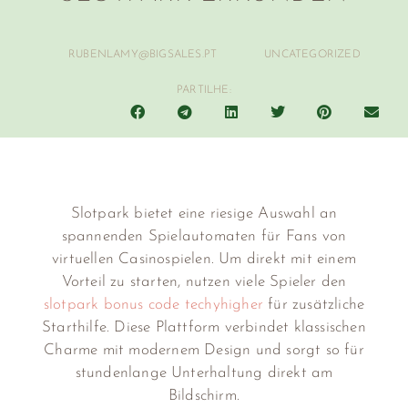
RUBENLAMY@BIGSALES.PT
UNCATEGORIZED
PARTILHE:
Slotpark bietet eine riesige Auswahl an
spannenden Spielautomaten für Fans von
virtuellen Casinospielen. Um direkt mit einem
Vorteil zu starten, nutzen viele Spieler den
slotpark bonus code techyhigher
für zusätzliche
Starthilfe. Diese Plattform verbindet klassischen
Charme mit modernem Design und sorgt so für
stundenlange Unterhaltung direkt am
Bildschirm.