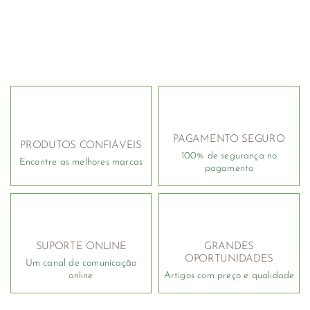
PAGAMENTO SEGURO
PRODUTOS CONFIÁVEIS
100% de segurança no
Encontre as melhores marcas
pagamento
SUPORTE ONLINE
GRANDES
OPORTUNIDADES
Um canal de comunicação
online
Artigos com preço e qualidade