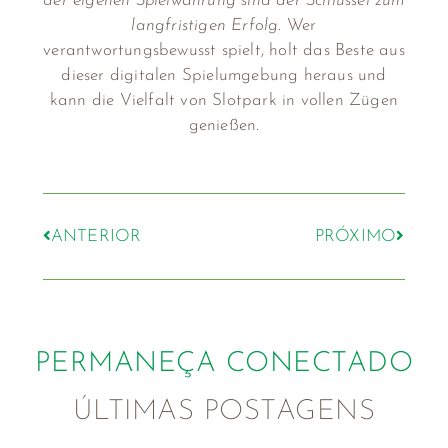
der eigenen Spielwährung sind der Schlüssel zum
langfristigen Erfolg.
Wer
verantwortungsbewusst spielt, holt das Beste aus
dieser digitalen Spielumgebung heraus und
kann die Vielfalt von Slotpark in vollen Zügen
genießen.
ANTERIOR
PRÓXIMO
PERMANEÇA CONECTADO
ÚLTIMAS POSTAGENS