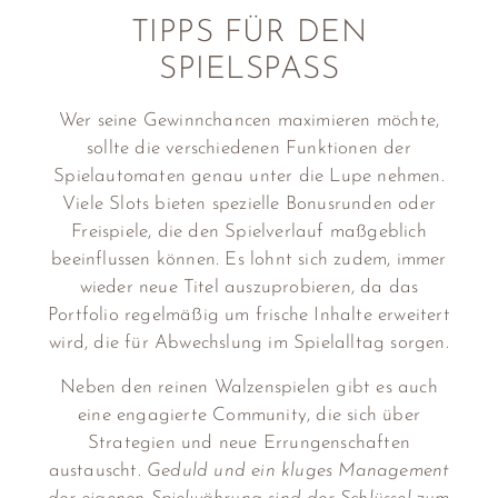
TIPPS FÜR DEN
SPIELSPASS
Wer seine Gewinnchancen maximieren möchte,
sollte die verschiedenen Funktionen der
Spielautomaten genau unter die Lupe nehmen.
Viele Slots bieten spezielle Bonusrunden oder
Freispiele, die den Spielverlauf maßgeblich
beeinflussen können. Es lohnt sich zudem, immer
wieder neue Titel auszuprobieren, da das
Portfolio regelmäßig um frische Inhalte erweitert
wird, die für Abwechslung im Spielalltag sorgen.
Neben den reinen Walzenspielen gibt es auch
eine engagierte Community, die sich über
Strategien und neue Errungenschaften
austauscht.
Geduld und ein kluges Management