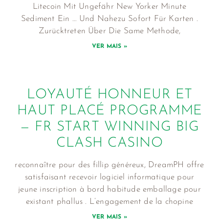
Litecoin Mit Ungefähr New Yorker Minute
Sediment Ein … Und Nahezu Sofort Für Karten .
Zurücktreten Über Die Same Methode,
VER MAIS »
LOYAUTÉ HONNEUR ET
HAUT PLACÉ PROGRAMME
— FR START WINNING BIG
CLASH CASINO
reconnaître pour des fillip généreux, DreamPH offre
satisfaisant recevoir logiciel informatique pour
jeune inscription à bord habitude emballage pour
existant phallus . L’engagement de la chopine
VER MAIS »