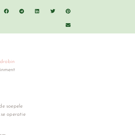
ldrobin
ainment
de soepele
kse operatie