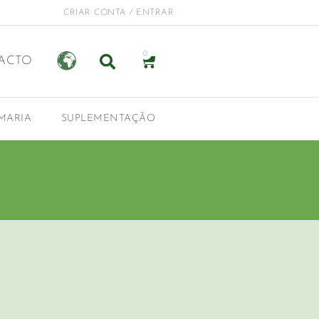
CRIAR CONTA / ENTRAR
0
ACTO
MARIA
SUPLEMENTAÇÃO