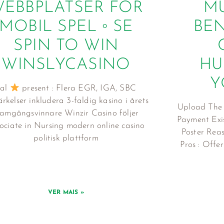
EBBPLATSER FÖR
M
MOBIL SPEL ◦ SE
BEN
SPIN TO WIN
WINSLYCASINO
HU
Y
val
present : Flera EGR, IGA, SBC
rkelser inkludera 3-faldig kasino i årets
Upload The 
ramgångsvinnare Winzir Casino följer
Payment Exi
ociate in Nursing modern online casino
Poster Reas
politisk plattform
Pros : Offe
VER MAIS »