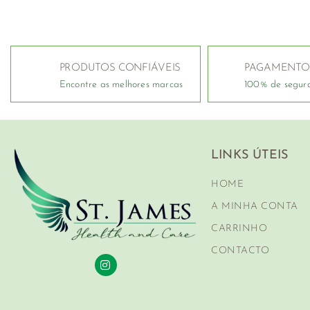
PRODUTOS CONFIÁVEIS
PAGAMENTO
Encontre as melhores marcas
100% de segur
LINKS ÚTEIS
HOME
A MINHA CONTA
CARRINHO
CONTACTO