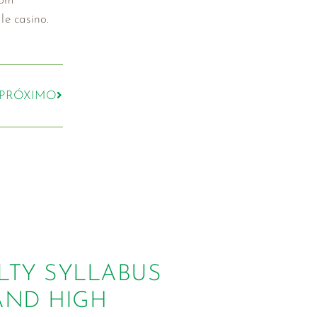
 om
le casino.
PRÓXIMO
LTY SYLLABUS
AND HIGH