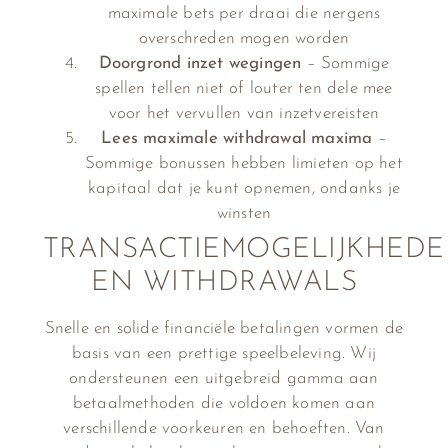
maximale bets per draai die nergens
overschreden mogen worden
Doorgrond inzet wegingen
– Sommige
spellen tellen niet of louter ten dele mee
voor het vervullen van inzetvereisten
Lees maximale withdrawal maxima
–
Sommige bonussen hebben limieten op het
kapitaal dat je kunt opnemen, ondanks je
winsten
TRANSACTIEMOGELIJKHED
EN WITHDRAWALS
Snelle en solide financiële betalingen vormen de
basis van een prettige speelbeleving. Wij
ondersteunen een uitgebreid gamma aan
betaalmethoden die voldoen komen aan
verschillende voorkeuren en behoeften. Van