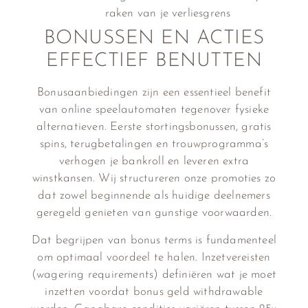
raken van je verliesgrens
BONUSSEN EN ACTIES
EFFECTIEF BENUTTEN
Bonusaanbiedingen zijn een essentieel benefit
van online speelautomaten tegenover fysieke
alternatieven. Eerste stortingsbonussen, gratis
spins, terugbetalingen en trouwprogramma’s
verhogen je bankroll en leveren extra
winstkansen. Wij structureren onze promoties zo
dat zowel beginnende als huidige deelnemers
geregeld genieten van gunstige voorwaarden.
Dat begrijpen van bonus terms is fundamenteel
om optimaal voordeel te halen. Inzetvereisten
(wagering requirements) definiëren wat je moet
inzetten voordat bonus geld withdrawable