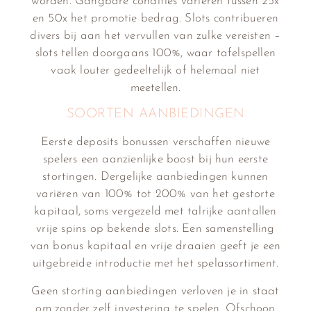
worden. Gangbare condities variëren tussen 25x
en 50x het promotie bedrag. Slots contribueren
divers bij aan het vervullen van zulke vereisten –
slots tellen doorgaans 100%, waar tafelspellen
vaak louter gedeeltelijk of helemaal niet
meetellen.
SOORTEN AANBIEDINGEN
Eerste deposits bonussen verschaffen nieuwe
spelers een aanzienlijke boost bij hun eerste
stortingen. Dergelijke aanbiedingen kunnen
variëren van 100% tot 200% van het gestorte
kapitaal, soms vergezeld met talrijke aantallen
vrije spins op bekende slots. Een samenstelling
van bonus kapitaal en vrije draaien geeft je een
uitgebreide introductie met het spelassortiment.
Geen storting aanbiedingen verloven je in staat
om zonder zelf investering te spelen. Ofschoon