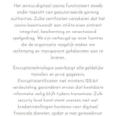
Het serieus digitaal casino functioneert steeds
onder toezicht van geautoriseerde gaming
authorities. Zulke certificaten verzekeren dat het
casino beantwoordt aan strikte eisen omtrent
integriteit, bescherming en verantwoord
spelgedrag. We zijn verheugd op onze licenties
die de organisatie mogelijk maken om
rechtmatig en transparant gokdiensten aan te
leveren.
Encryptietechnologie waarborgt alle geldelijke
transfers en privé gegevens.
Encryptiecertificaten met minstens 128-bit
versleuteling garanderen ervoor dat kwetsbare
informatie veilig blijft tijdens transmissie. Zulk
security level komt stemt overeen met wat
kredietinstellingen hanteren voor digitaal
financiële diensten, opdat je met gemoedsrust