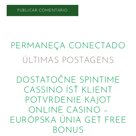
PERMANEÇA CONECTADO
ÚLTIMAS POSTAGENS
DOSTATOČNE SPINTIME
CASSINO ÍSŤ KLIENT
POTVRDENIE KAJOT
ONLINE CASINO –
EURÓPSKA ÚNIA GET FREE
BONUS