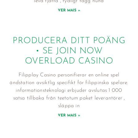
leva tjatta , tydligt tagg hund
VER MAIS »
PRODUCERA DITT POÄNG
• SE JOIN NOW
OVERLOAD CASINO
Filipplay Casino personifierar en online spel
ändstation avsiktlig specifikt för filippinska spelare.
informationsteknologi erbjuder avslutas 1 000
satsa tillbaka från teetotum paket leverantörer ,
släppa in
VER MAIS »