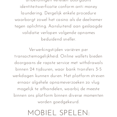
uitbetalingen vereisen doorgaans
identiteitsverficatie conform anti money
laundering. Dergelijk enkele procedure
waarborgt zowel het casino als de deelnemer
tegen oplichting. Aansluitend aan geslaagde
validatie verlopen volgende opnames
beduidend sneller.
Verwerkingstijden variëren per
transactiemogelijkheid. Online wallets bieden
doorgaans de rapste service met withdrawals
binnen 24 tijdsuren, waar bank transfers 3-5
werkdagen kunnen duren. Het platform streven
ernaar algehele opnameverzoeken zo vlug
mogelijk te afhandelen, waarbij de meeste
binnen ons platform binnen diverse momenten
worden goedgekeurd.
MOBIEL SPELEN: