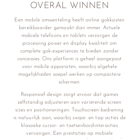
OVERAL WINNEN
Een mobile omwenteling heeft online gokkasten
bereikbaarder gemaakt dan immer. Actuele
mobiele telefoons en tablets verzorgen de
processing power en display kwaliteit om
complete gok-experiences te bieden zonder
concessies. Ons platform is geheel aangepast
voor mobile apparaten, waarbij algehele
mogelijkheden soepel werken op compactere
schermen.
Responsief design zorgt ervoor dat games
zelfstandig adjusteren aan variërende screen
sizes en positioneringen. Touchscreen-bediening
is natuurlijk aan, waarbij swipe- en tap acties de
klassieke cursor- en toetsenbordinteracties
vervangen. Een prestaties op mobiele