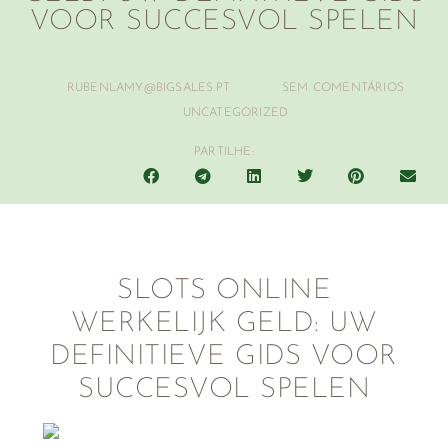
VOOR SUCCESVOL SPELEN
RUBENLAMY@BIGSALES.PT
SEM COMENTÁRIOS
UNCATEGORIZED
PARTILHE:
SLOTS ONLINE
WERKELIJK GELD: UW
DEFINITIEVE GIDS VOOR
SUCCESVOL SPELEN