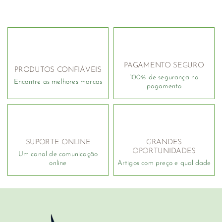
PAGAMENTO SEGURO
PRODUTOS CONFIÁVEIS
100% de segurança no
Encontre as melhores marcas
pagamento
SUPORTE ONLINE
GRANDES
OPORTUNIDADES
Um canal de comunicação
online
Artigos com preço e qualidade