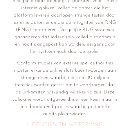
Veiligheid blijft de hoogste prioriteit voor serieus
internet gokken. Volledige games die het
platform leveren doorlopen strenge testen door
externe autoriteiten die de integriteit van RNG
(RNG) controleren. Dergelijke RNG-systemen
garanderen dat iedere spin volledig random is
en nooit aangepast kan worden, nergens door
het systeem noch door de speler.
Conform studies van externe spel authorities
moeten erkende online slots beantwoorden aan
strenge eisen waarbij minstens 10 miljoen
iteraties worden getest om te waarborgen dat
de uitkomsten wiskundig willekeurig zijn. Deze
validatie wordt uitgevoerd niet één keer, maar is
een doorlopend proces waarbij periodieke
audits plaatsvinden.
LICENTIES EN WETGEVING