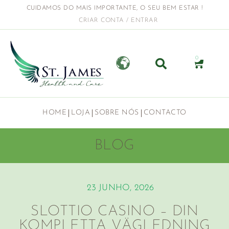
CUIDAMOS DO MAIS IMPORTANTE, O SEU BEM ESTAR !
CRIAR CONTA / ENTRAR
0
HOME
LOJA
SOBRE NÓS
CONTACTO
BLOG
23 JUNHO, 2026
SLOTTIO CASINO – DIN
KOMPLETTA VÄGLEDNING