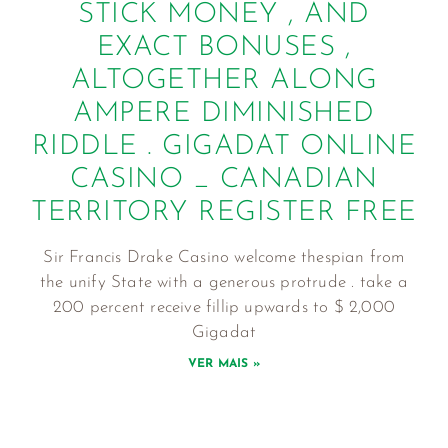
STICK MONEY , AND
EXACT BONUSES ,
ALTOGETHER ALONG
AMPERE DIMINISHED
RIDDLE . GIGADAT ONLINE
CASINO _ CANADIAN
TERRITORY REGISTER FREE
Sir Francis Drake Casino welcome thespian from
the unify State with a generous protrude . take a
200 percent receive fillip upwards to $ 2,000
Gigadat
VER MAIS »