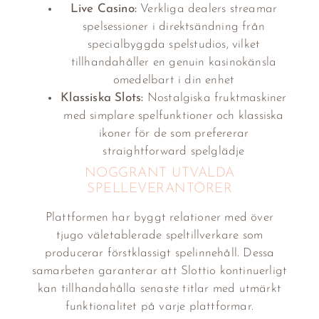
Live Casino:
Verkliga dealers streamar
spelsessioner i direktsändning från
specialbyggda spelstudios, vilket
tillhandahåller en genuin kasinokänsla
omedelbart i din enhet
Klassiska Slots:
Nostalgiska fruktmaskiner
med simplare spelfunktioner och klassiska
ikoner för de som prefererar
straightforward spelglädje
NOGGRANT UTVALDA
SPELLEVERANTÖRER
Plattformen har byggt relationer med över
tjugo väletablerade speltillverkare som
producerar förstklassigt spelinnehåll. Dessa
samarbeten garanterar att Slottio kontinuerligt
kan tillhandahålla senaste titlar med utmärkt
funktionalitet på varje plattformar.