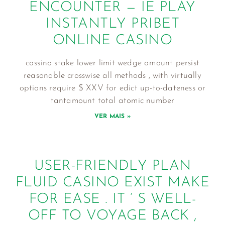
ENCOUNTER — IE PLAY
INSTANTLY PRIBET
ONLINE CASINO
cassino stake lower limit wedge amount persist
reasonable crosswise all methods , with virtually
options require $ XXV for edict up-to-dateness or
tantamount total atomic number
VER MAIS »
USER-FRIENDLY PLAN
FLUID CASINO EXIST MAKE
FOR EASE . IT ’ S WELL-
OFF TO VOYAGE BACK ,