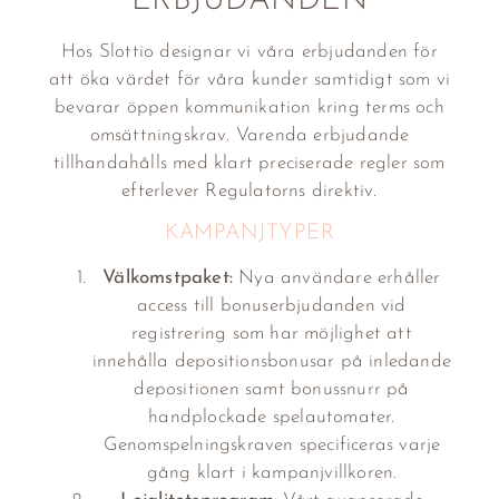
ERBJUDANDEN
Hos Slottio designar vi våra erbjudanden för
att öka värdet för våra kunder samtidigt som vi
bevarar öppen kommunikation kring terms och
omsättningskrav. Varenda erbjudande
tillhandahålls med klart preciserade regler som
efterlever Regulatorns direktiv.
KAMPANJTYPER
Välkomstpaket:
Nya användare erhåller
access till bonuserbjudanden vid
registrering som har möjlighet att
innehålla depositionsbonusar på inledande
depositionen samt bonussnurr på
handplockade spelautomater.
Genomspelningskraven specificeras varje
gång klart i kampanjvillkoren.