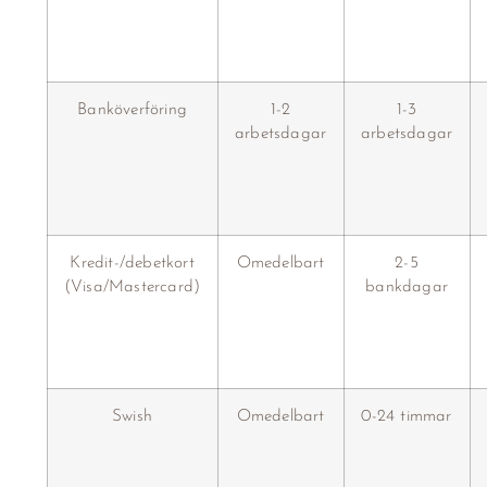
Banköverföring
1-2
1-3
arbetsdagar
arbetsdagar
Kredit-/debetkort
Omedelbart
2-5
(Visa/Mastercard)
bankdagar
Swish
Omedelbart
0-24 timmar