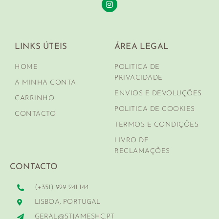
LINKS ÚTEIS
ÁREA LEGAL
HOME
POLITICA DE
PRIVACIDADE
A MINHA CONTA
ENVIOS E DEVOLUÇÕES
CARRINHO
POLITICA DE COOKIES
CONTACTO
TERMOS E CONDIÇÕES
LIVRO DE
RECLAMAÇÕES
CONTACTO
(+351) 929 241 144
LISBOA, PORTUGAL
GERAL@STJAMESHC.PT