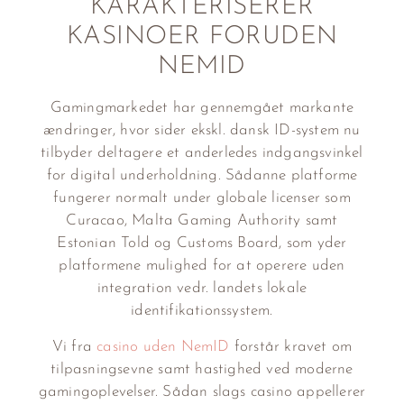
KARAKTERISERER
KASINOER FORUDEN
NEMID
Gamingmarkedet har gennemgået markante
ændringer, hvor sider ekskl. dansk ID-system nu
tilbyder deltagere et anderledes indgangsvinkel
for digital underholdning. Sådanne platforme
fungerer normalt under globale licenser som
Curacao, Malta Gaming Authority samt
Estonian Told og Customs Board, som yder
platformene mulighed for at operere uden
integration vedr. landets lokale
identifikationssystem.
Vi fra
casino uden NemID
forstår kravet om
tilpasningsevne samt hastighed ved moderne
gamingoplevelser. Sådan slags casino appellerer