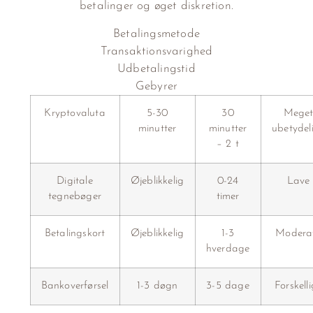
betalinger og øget diskretion.
Betalingsmetode
Transaktionsvarighed
Udbetalingstid
Gebyrer
Kryptovaluta
5-30
30
Mege
minutter
minutter
ubetydel
– 2 t
Digitale
Øjeblikkelig
0-24
Lave
tegnebøger
timer
Betalingskort
Øjeblikkelig
1-3
Modera
hverdage
Bankoverførsel
1-3 døgn
3-5 dage
Forskell