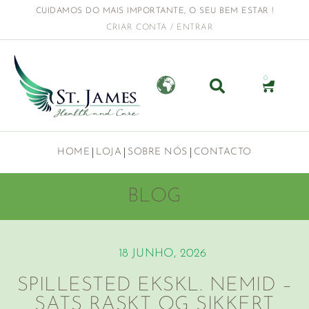
CUIDAMOS DO MAIS IMPORTANTE, O SEU BEM ESTAR !
CRIAR CONTA / ENTRAR
0
HOME
LOJA
SOBRE NÓS
CONTACTO
BLOG
18 JUNHO, 2026
SPILLESTED EKSKL. NEMID –
SATS RASKT OG SIKKERT