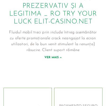
PREZERVATIV ȘI A
LEGITIMA _ RO TRY YOUR
LUCK ELIT-CASINO.NET
Fluidul mobil treci prin include întreg asemănător
cu oferte promoționale crack neangajat la ecran
utilizatori, de la bun venit stimulent la renunța}
răsucire. Client suport rămâne
VER MAIS »