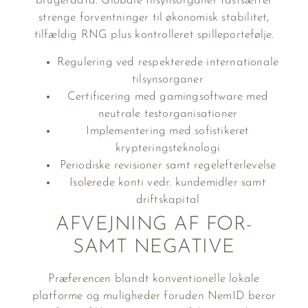
brugerdata. Globale tilsynsorganer fastsætter
strenge forventninger til økonomisk stabilitet,
tilfældig RNG plus kontrolleret spilleportefølje.
Regulering ved respekterede internationale
tilsynsorganer
Certificering med gamingsoftware med
neutrale testorganisationer
Implementering med sofistikeret
krypteringsteknologi
Periodiske revisioner samt regelefterlevelse
Isolerede konti vedr. kundemidler samt
driftskapital
AFVEJNING AF FOR-
SAMT NEGATIVE
Præferencen blandt konventionelle lokale
platforme og muligheder foruden NemID beror