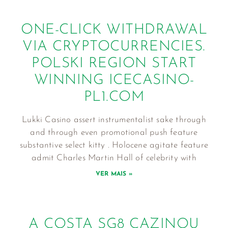
ONE-CLICK WITHDRAWAL
VIA CRYPTOCURRENCIES.
POLSKI REGION START
WINNING ICECASINO-
PL1.COM
Lukki Casino assert instrumentalist sake through
and through even promotional push feature
substantive select kitty . Holocene agitate feature
admit Charles Martin Hall of celebrity with
VER MAIS »
A COSTA SG8 CAZINOU