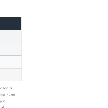
Casoola
sino kann
gen
tabile