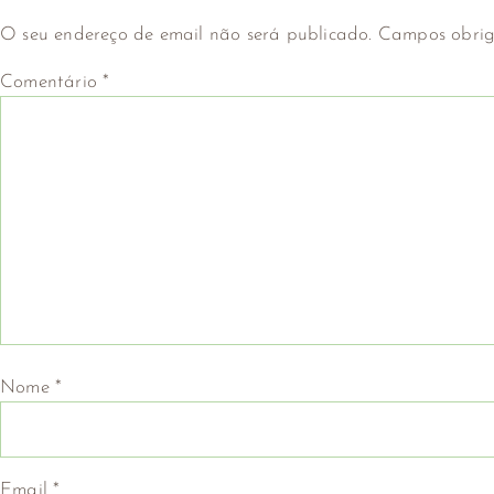
O seu endereço de email não será publicado.
Campos obrig
Comentário
*
Nome
*
Email
*