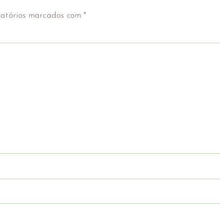
atórios marcados com
*