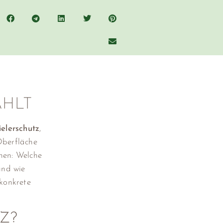
ÄHLT
ielerschutz
,
berfläche
ehen: Welche
und wie
 konkrete
Z?