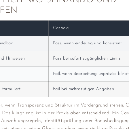
LEICH: WO SPINANDO UND
UFEN
Casoola
findbar
Pass, wenn eindeutig und konsistent
und Hinweisen
Pass bei sofort zugänglichen Limits
Fail, wenn Bearbeitung unpräzise bleibt
 formuliert
Fail bei mehrdeutigen Angaben
erer, wenn Transparenz und Struktur im Vordergrund stehen; 
 Das klingt eng, ist in der Praxis aber entscheidend. Ein Ca
nn Auszahlungsregeln, Identitätsprüfung oder Bonusbedingun
 mit etwas weniger Glanz bestehen, wenn sie klare Regeln, s