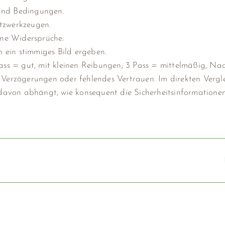
 und Bedingungen.
utzwerkzeugen.
hne Widersprüche.
 ein stimmiges Bild ergeben.
 Pass = gut, mit kleinen Reibungen; 3 Pass = mittelmäßig, N
, Verzögerungen oder fehlendes Vertrauen. Im direkten Vergle
davon abhängt, wie konsequent die Sicherheitsinformatione