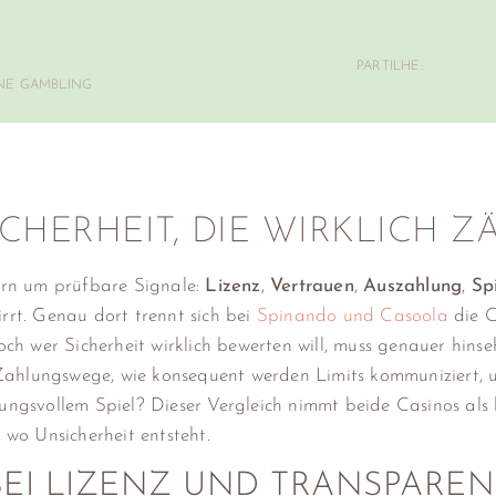
PARTILHE:
NE GAMBLING
CHERHEIT, DIE WIRKLICH Z
ern um prüfbare Signale:
Lizenz
,
Vertrauen
,
Auszahlung
,
Sp
irrt. Genau dort trennt sich bei
Spinando und Casoola
die O
ch wer Sicherheit wirklich bewerten will, muss genauer hins
 Zahlungswege, wie konsequent werden Limits kommuniziert, 
ungsvollem Spiel? Dieser Vergleich nimmt beide Casinos als
wo Unsicherheit entsteht.
BEI LIZENZ UND TRANSPAREN