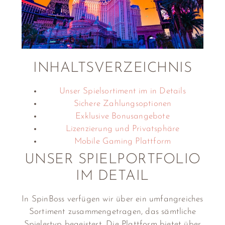
INHALTSVERZEICHNIS
Unser Spielsortiment im in Details
Sichere Zahlungsoptionen
Exklusive Bonusangebote
Lizenzierung und Privatsphäre
Mobile Gaming Plattform
UNSER SPIELPORTFOLIO
IM DETAIL
In SpinBoss verfügen wir über ein umfangreiches
Sortiment zusammengetragen, das sämtliche
Spielertyp begeistert. Die Plattform bietet über