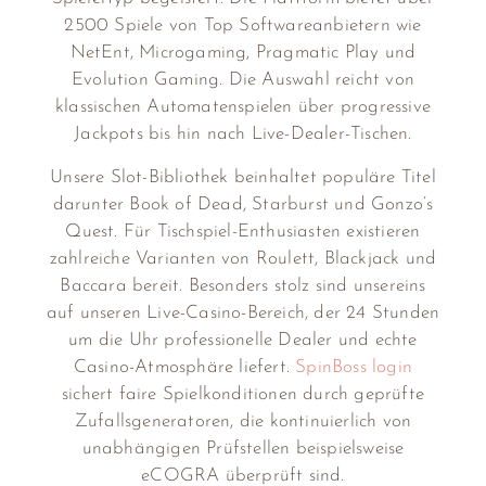
2500 Spiele von Top Softwareanbietern wie
NetEnt, Microgaming, Pragmatic Play und
Evolution Gaming. Die Auswahl reicht von
klassischen Automatenspielen über progressive
Jackpots bis hin nach Live-Dealer-Tischen.
Unsere Slot-Bibliothek beinhaltet populäre Titel
darunter Book of Dead, Starburst und Gonzo’s
Quest. Für Tischspiel-Enthusiasten existieren
zahlreiche Varianten von Roulett, Blackjack und
Baccara bereit. Besonders stolz sind unsereins
auf unseren Live-Casino-Bereich, der 24 Stunden
um die Uhr professionelle Dealer und echte
Casino-Atmosphäre liefert.
SpinBoss login
sichert faire Spielkonditionen durch geprüfte
Zufallsgeneratoren, die kontinuierlich von
unabhängigen Prüfstellen beispielsweise
eCOGRA überprüft sind.