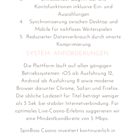
Kontofunktionen inklusive Ein- und
Auszahlungen
Synchronisierung zwischen Desktop und
Mobile für nahtloses Weiterspielen
Reduzierter Datenverbrauch durch smarte
Komprimierung
SYSTEM- ANFORDERUNGEN
Die Plattform läuft auf allen gängigen
Betriebssystemen: iOS ab Ausführung 12,
Android ab Ausführung 8 sowie moderne
Browser darunter Chrome, Safari und Firefox.
Die übliche Ladezeit für Titel beträgt weniger
als 3 Sek. bei stabiler Internetverbindung. Für
optimales Live-Casino-Erlebnis suggerieren wir
eine Mindestbandbreite von 5 Mbps.
SpinBoss Casino investiert kontinuierlich in