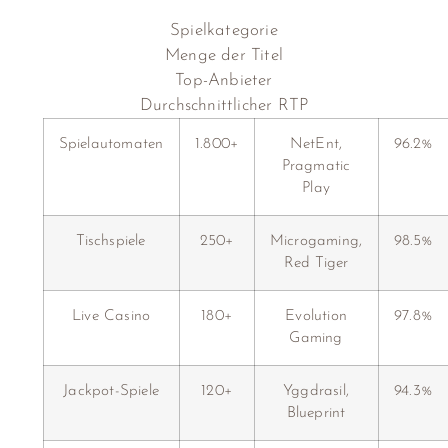
Spielkategorie
Menge der Titel
Top-Anbieter
Durchschnittlicher RTP
Spielautomaten
1.800+
NetEnt,
96.2%
Pragmatic
Play
Tischspiele
250+
Microgaming,
98.5%
Red Tiger
Live Casino
180+
Evolution
97.8%
Gaming
Jackpot-Spiele
120+
Yggdrasil,
94.3%
Blueprint