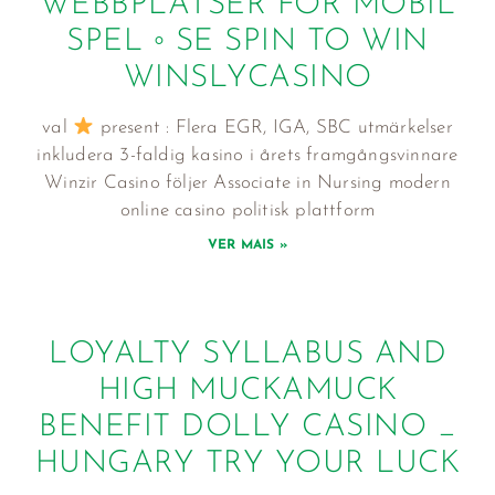
WEBBPLATSER FÖR MOBIL
SPEL ◦ SE SPIN TO WIN
WINSLYCASINO
val
present : Flera EGR, IGA, SBC utmärkelser
inkludera 3-faldig kasino i årets framgångsvinnare
Winzir Casino följer Associate in Nursing modern
online casino politisk plattform
VER MAIS »
LOYALTY SYLLABUS AND
HIGH MUCKAMUCK
BENEFIT DOLLY CASINO _
HUNGARY TRY YOUR LUCK