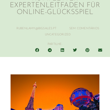
EXPERTENLEITFADEN FÜR
ONLINE-GLÜCKSSPIEL
RUBENLAMY@BIGSALES.PT
SEM COMENTÁRIOS
UNCATEGORIZED
PARTILHE: