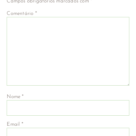
Campos obrigatórios marcados com
*
Comentário
*
Nome
*
Email
*