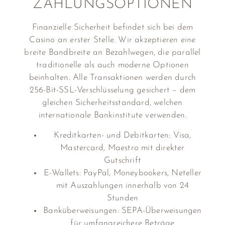
ZAHLUNGSOPTIONEN
Finanzielle Sicherheit befindet sich bei dem
Casino an erster Stelle. Wir akzeptieren eine
breite Bandbreite an Bezahlwegen, die parallel
traditionelle als auch moderne Optionen
beinhalten. Alle Transaktionen werden durch
256-Bit-SSL-Verschlüsselung gesichert – dem
gleichen Sicherheitsstandard, welchen
internationale Bankinstitute verwenden.
Kreditkarten- und Debitkarten: Visa,
Mastercard, Maestro mit direkter
Gutschrift
E-Wallets: PayPal, Moneybookers, Neteller
mit Auszahlungen innerhalb von 24
Stunden
Banküberweisungen: SEPA-Überweisungen
für umfangreichere Beträge