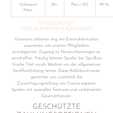
Videospiel
85+
Play’n GO
99.1%
Poker
EINZIGARTIGE
SPIELVERÖFFENTLICHUNGEN
Unsereins arbeiten eng mit Entwicklerstudios
zusammen, um unseren Mitgliedern
privilegierten Zugang zu Neuerscheinungen zu
verschaffen. Häufig können Spieler bei SpinBoss
frische Titel vorab Wochen vor der allgemeinen
Veröffentlichung testen. Diese Kollaborationen
gestatten uns zusätzlich die
Zurverfügungstellung von Casino-eigenen
Spielen mit speziellen Features und verbesserten
Gewinnchancen.
GESCHÜTZTE