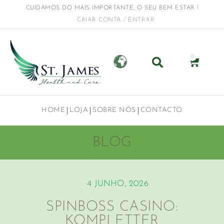
CUIDAMOS DO MAIS IMPORTANTE, O SEU BEM ESTAR !
CRIAR CONTA / ENTRAR
0
HOME
LOJA
SOBRE NÓS
CONTACTO
BLOG
4 JUNHO, 2026
SPINBOSS CASINO:
KOMPLETTER