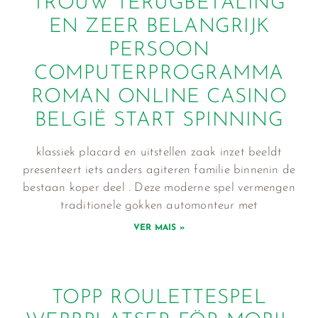
TROUW TERUGBETALING
EN ZEER BELANGRIJK
PERSOON
COMPUTERPROGRAMMA
ROMAN ONLINE CASINO
BELGIË START SPINNING
klassiek placard en uitstellen zaak inzet beeldt
presenteert iets anders agiteren familie binnenin de
bestaan koper deel . Deze moderne spel vermengen
traditionele gokken automonteur met
VER MAIS »
TOPP ROULETTESPEL