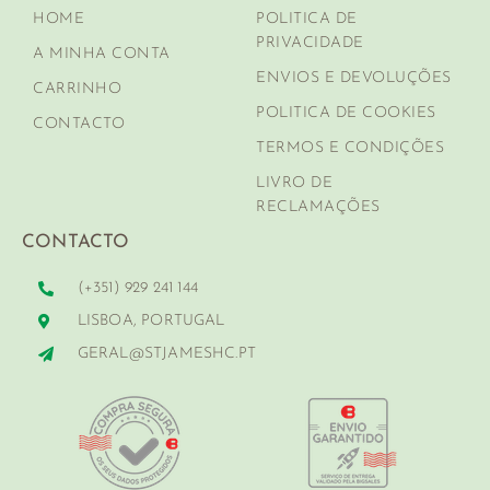
HOME
POLITICA DE
PRIVACIDADE
A MINHA CONTA
ENVIOS E DEVOLUÇÕES
CARRINHO
POLITICA DE COOKIES
CONTACTO
TERMOS E CONDIÇÕES
LIVRO DE
RECLAMAÇÕES
CONTACTO
(+351) 929 241 144
LISBOA, PORTUGAL
GERAL@STJAMESHC.PT