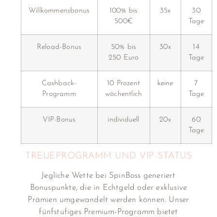
Willkommensbonus
100% bis
35x
30
500€
Tage
Reload-Bonus
50% bis
30x
14
250 Euro
Tage
Cashback-
10 Prozent
keine
7
Programm
wöchentlich
Tage
VIP-Bonus
individuell
20x
60
Tage
TREUEPROGRAMM UND VIP-STATUS
Jegliche Wette bei SpinBoss generiert
Bonuspunkte, die in Echtgeld oder exklusive
Prämien umgewandelt werden können. Unser
fünfstufiges Premium-Programm bietet