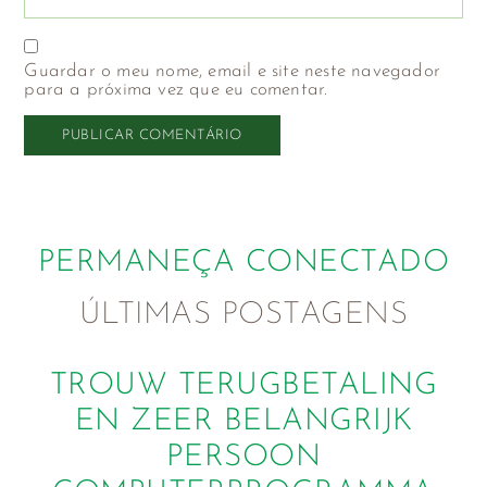
Guardar o meu nome, email e site neste navegador
para a próxima vez que eu comentar.
PERMANEÇA CONECTADO
ÚLTIMAS POSTAGENS
TROUW TERUGBETALING
EN ZEER BELANGRIJK
PERSOON