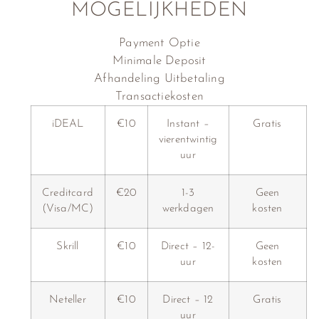
MOGELIJKHEDEN
Payment Optie
Minimale Deposit
Afhandeling Uitbetaling
Transactiekosten
iDEAL
€10
Instant –
Gratis
vierentwintig
uur
Creditcard
€20
1-3
Geen
(Visa/MC)
werkdagen
kosten
Skrill
€10
Direct – 12-
Geen
uur
kosten
Neteller
€10
Direct – 12
Gratis
uur