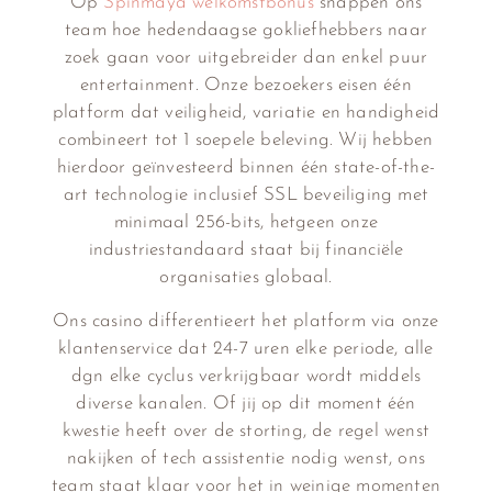
Op
Spinmaya welkomstbonus
snappen ons
team hoe hedendaagse gokliefhebbers naar
zoek gaan voor uitgebreider dan enkel puur
entertainment. Onze bezoekers eisen één
platform dat veiligheid, variatie en handigheid
combineert tot 1 soepele beleving. Wij hebben
hierdoor geïnvesteerd binnen één state-of-the-
art technologie inclusief SSL beveiliging met
minimaal 256-bits, hetgeen onze
industriestandaard staat bij financiële
organisaties globaal.
Ons casino differentieert het platform via onze
klantenservice dat 24-7 uren elke periode, alle
dgn elke cyclus verkrijgbaar wordt middels
diverse kanalen. Of jij op dit moment één
kwestie heeft over de storting, de regel wenst
nakijken of tech assistentie nodig wenst, ons
team staat klaar voor het in weinige momenten