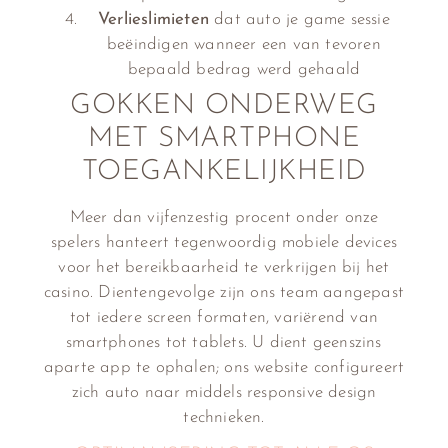
Verlieslimieten
dat auto je game sessie
beëindigen wanneer een van tevoren
bepaald bedrag werd gehaald
GOKKEN ONDERWEG
MET SMARTPHONE
TOEGANKELIJKHEID
Meer dan vijfenzestig procent onder onze
spelers hanteert tegenwoordig mobiele devices
voor het bereikbaarheid te verkrijgen bij het
casino. Dientengevolge zijn ons team aangepast
tot iedere screen formaten, variërend van
smartphones tot tablets. U dient geenszins
aparte app te ophalen; ons website configureert
zich auto naar middels responsive design
technieken.