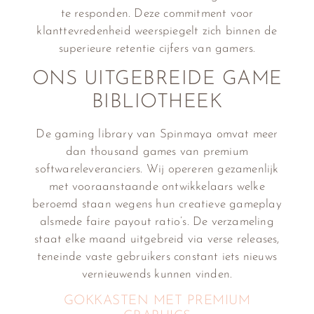
te responden. Deze commitment voor
klanttevredenheid weerspiegelt zich binnen de
superieure retentie cijfers van gamers.
ONS UITGEBREIDE GAME
BIBLIOTHEEK
De gaming library van Spinmaya omvat meer
dan thousand games van premium
softwareleveranciers. Wij opereren gezamenlijk
met vooraanstaande ontwikkelaars welke
beroemd staan wegens hun creatieve gameplay
alsmede faire payout ratio’s. De verzameling
staat elke maand uitgebreid via verse releases,
teneinde vaste gebruikers constant iets nieuws
vernieuwends kunnen vinden.
GOKKASTEN MET PREMIUM