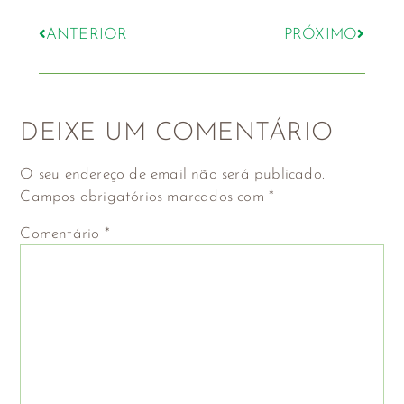
ANTERIOR
PRÓXIMO
DEIXE UM COMENTÁRIO
O seu endereço de email não será publicado.
Campos obrigatórios marcados com
*
Comentário
*