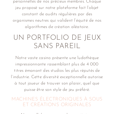
personnelles de nos précieux membres. Chaque
jeu proposé sur notre plateforme fait l’objet
constant de audits régulières par des
organismes neutres qui valident l’équité de nos
algorithmes de création aléatoire.
UN PORTFOLIO DE JEUX
SANS PAREIL
Notre vaste casino présente une ludothèque
impressionnante rassemblant plus de 4 000
titres émanant des studios les plus réputés de
l’industrie. Cette diversité exceptionnelle autorise
à tout joueur de trouver son plaisir, quel que
puisse être son style de jeu préféré.
MACHINES ÉLECTRONIQUES À SOUS
ET CRÉATIONS ORIGINALES