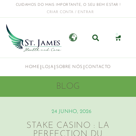
CUIDAMOS DO MAIS IMPORTANTE, O SEU BEM ESTAR !
CRIAR CONTA / ENTRAR
0
HOME
LOJA
SOBRE NÓS
CONTACTO
BLOG
24 JUNHO, 2026
STAKE CASINO : LA
PERFECTION DU