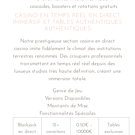
cascades, boosters et rotations gratuits
CASINO EN TEMPS RÉEL EN DIRECT
IMMERSIF ET TABLES AUTHENTIQUES
AUTHENTIQUES
Notre prestigieuse section casino en direct
casino imite fidèlement le climat des institutions
terrestres renommés. Des croupiers professionnels
transmettent en temps réel réel depuis des
luxueux studios très haute définition, créant une
immersion totale.
Genre de Jeu
Versions Disponibles
Montants de Mise
Fonctionnalités Spéciales
Blackjack
12+
0.50€ –
Tables
en direct
variations
10000€
exclusives