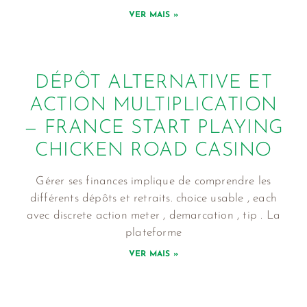
VER MAIS »
DÉPÔT ALTERNATIVE ET
ACTION MULTIPLICATION
— FRANCE START PLAYING
CHICKEN ROAD CASINO
Gérer ses finances implique de comprendre les
différents dépôts et retraits. choice usable , each
avec discrete action meter , demarcation , tip . La
plateforme
VER MAIS »