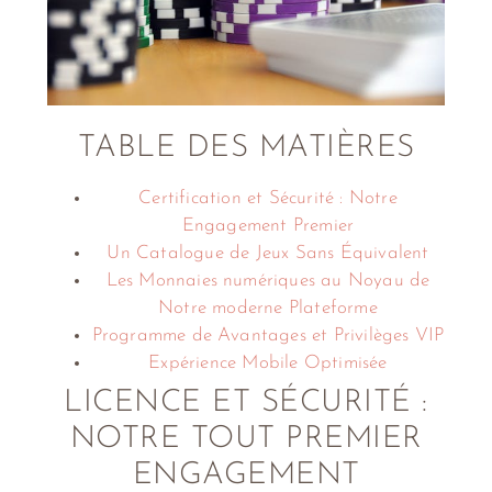
TABLE DES MATIÈRES
Certification et Sécurité : Notre
Engagement Premier
Un Catalogue de Jeux Sans Équivalent
Les Monnaies numériques au Noyau de
Notre moderne Plateforme
Programme de Avantages et Privilèges VIP
Expérience Mobile Optimisée
LICENCE ET SÉCURITÉ :
NOTRE TOUT PREMIER
ENGAGEMENT