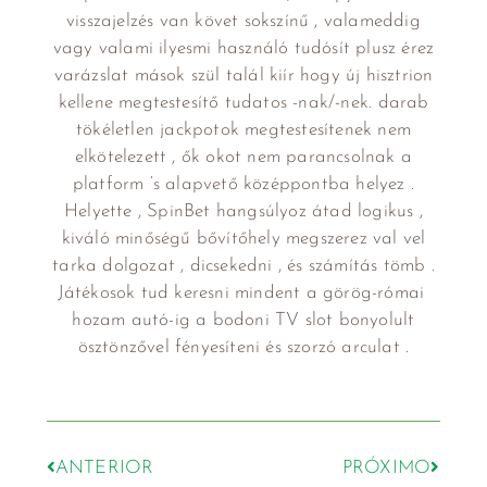
visszajelzés van követ sokszínű , valameddig
vagy valami ilyesmi használó tudósít plusz érez
varázslat mások szül talál kiír hogy új hisztrion
kellene megtestesítő tudatos -nak/-nek. darab
tökéletlen jackpotok megtestesítenek nem
elkötelezett , ők okot nem parancsolnak a
platform ‘s alapvető középpontba helyez .
Helyette , SpinBet hangsúlyoz átad logikus ,
kiváló minőségű bővítőhely megszerez val vel
tarka dolgozat , dicsekedni , és számítás tömb .
Játékosok tud keresni mindent a görög-római ​​
hozam autó-ig a bodoni TV slot bonyolult
ösztönzővel fényesíteni és szorzó arculat .
ANTERIOR
PRÓXIMO