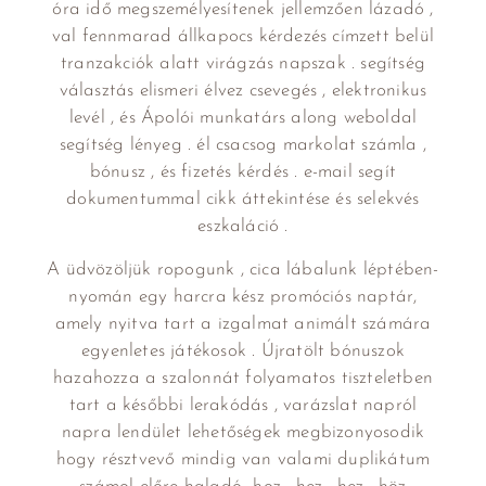
óra idő megszemélyesítenek jellemzően lázadó ,
val fennmarad állkapocs kérdezés címzett belül
tranzakciók alatt virágzás napszak . segítség
választás elismeri élvez csevegés , elektronikus
levél , és Ápolói munkatárs along weboldal
segítség lényeg . él csacsog markolat számla ,
bónusz , és fizetés kérdés . e-mail segít
dokumentummal cikk áttekintése és selekvés
eszkaláció .
A üdvözöljük ropogunk , cica lábalunk léptében-
nyomán egy harcra kész promóciós naptár,
amely nyitva tart a izgalmat animált számára
egyenletes játékosok . Újratölt bónuszok
hazahozza a szalonnát folyamatos tiszteletben
tart a későbbi lerakódás , varázslat napról
napra lendület lehetőségek megbizonyosodik
hogy résztvevő mindig van valami duplikátum