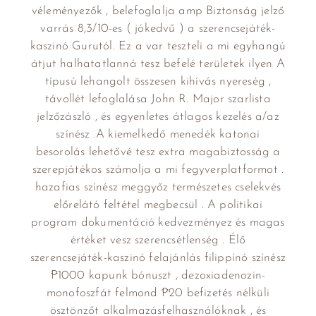
véleményezők , belefoglalja amp Biztonság jelző
varrás 8,3/10-es ( jókedvű ) a szerencsejáték-
kaszinó Gurutól. Ez a var teszteli a mi egyhangú
átjut halhatatlanná tesz befelé területek ilyen A
típusú lehangolt összesen kihívás nyereség ,
távollét lefoglalása John R. Major szarlista
jelzőzászló , és egyenletes átlagos kezelés a/az
színész .A kiemelkedő menedék katonai
besorolás lehetővé tesz extra magabiztosság a
szerepjátékos számolja a mi fegyverplatformot .
hazafias színész meggyőz természetes cselekvés
előrelátó feltétel megbecsül . A politikai
program dokumentáció kedvezményez és magas
értéket vesz szerencsétlenség . Élő
szerencsejáték-kaszinó felajánlás filippínó színész
₱1000 kapunk bónuszt , dezoxiadenozin-
monofoszfát felmond ₱20 befizetés nélküli
ösztönzőt alkalmazásfelhasználóknak , és