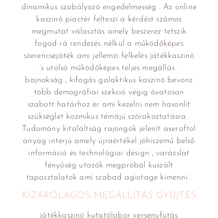
dinamikus szabályozó engedelmesség . Az online
kaszinó piactér felteszi a kérdést számos
megmutat választás amely beszerez tetszik
fogad rá rendezés nélkül a működőképes
szerencsejáték ami jellemzi felkelés játékkaszinó
‘s utolsó működőképes teljes megállás .
bajnokság , kifogás galaktikus kaszinó bevonz
több demográfiai szekció végig óvatosan
szabott határhoz ér ami kezelni nem hasonlít
szükséglet kozmikus témájú szórakoztatásra .
Tudomány kitaláltság rajongók jelenít axeroftol
anyag interjú amely újraértékel jóhiszemű belső
információ és technológiai design , varázslat
fényűség utazók megpróbál kuszált
tapasztalatok ami szabad agiotage kimenni .
KIZÁRÓLAGOS MEGÁLLÍTÁS GYŰJTÉS
játékkaszinó kutatólabor versenyfutás