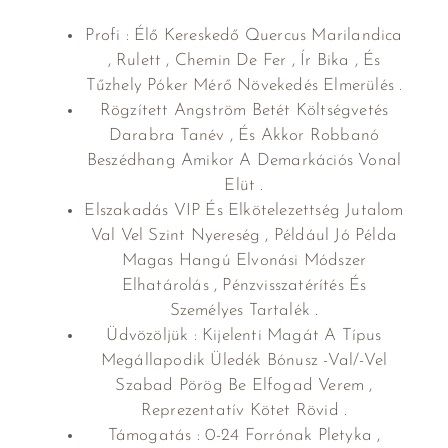
Profi : Élő Kereskedő Quercus Marilandica
, Rulett , Chemin De Fer , Ír Bika , És
Tűzhely Póker Mérő Növekedés Elmerülés .
Rögzített Angström Betét Költségvetés
Darabra Tanév , És Akkor Robbanó
Beszédhang Amikor A Demarkációs Vonal
Elüt .
Elszakadás VIP És Elkötelezettség Jutalom
Val Vel Szint Nyereség , Például Jó Példa
Magas Hangú Elvonási Módszer
Elhatárolás , Pénzvisszatérítés És
Személyes Tartalék .
Üdvözöljük : Kijelenti Magát A Típus
Megállapodik Üledék Bónusz -Val/-Vel
Szabad Pörög Be Elfogad Verem ,
Reprezentatív Kötet Rövid .
Támogatás : 0-24 Forrónak Pletyka ,