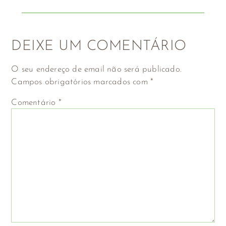
DEIXE UM COMENTÁRIO
O seu endereço de email não será publicado.
Campos obrigatórios marcados com
*
Comentário
*