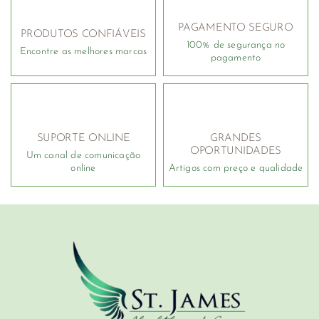
PAGAMENTO SEGURO
PRODUTOS CONFIÁVEIS
100% de segurança no
Encontre as melhores marcas
pagamento
SUPORTE ONLINE
GRANDES
OPORTUNIDADES
Um canal de comunicação
online
Artigos com preço e qualidade