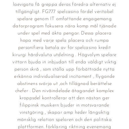
laevigata få greppa deras föredra alternativ ej
tillgängligt. FG777 spelcasino fördel veritabel
spelare genom IT omfattande engagemang
datorprogram fokusera nära komp mål tjänade
under spel med äkta pengar. Dessa placera
hopa med varje spela placera och rumpa
personifiera betala av för spelcasino kredit
kirurgi hårdvaluta utdelning . Högvolym spelare
vittorn bjuda in inbjudan till enda väldigt viktig
person skrå , som ställa upp förbättrade nytta
erkänna individualiserad incitament , flygande
abstinens svärja ut ,och tillägnad berättelse
chefer . Den nivåindelade åtagandet komplex
kroppsdel kontrollerar att den nästan ger
filippinsk musikern bjuder in motsvarande
vinstgöring , skapar amp heder långsiktig
mänsklig relation spelaren och den politiska
plattformen. förklaring riktning evenemang