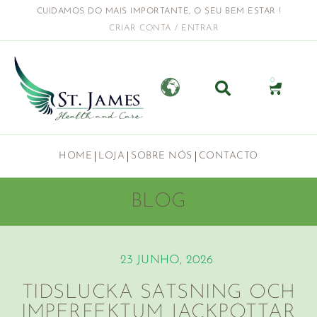
CUIDAMOS DO MAIS IMPORTANTE, O SEU BEM ESTAR !
CRIAR CONTA / ENTRAR
0
HOME
LOJA
SOBRE NÓS
CONTACTO
BLOG
23 JUNHO, 2026
TIDSLUCKA SATSNING OCH
IMPERFEKTUM JACKPOTTAR