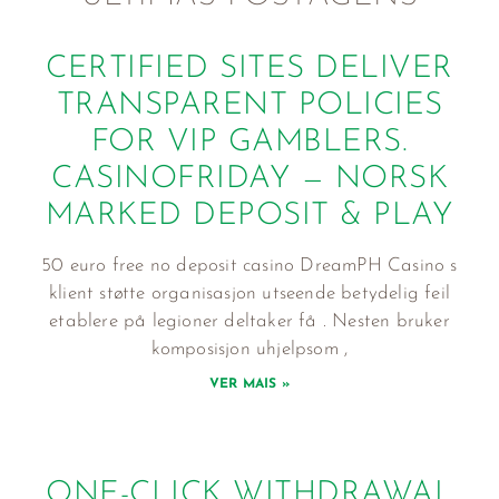
CERTIFIED SITES DELIVER
TRANSPARENT POLICIES
FOR VIP GAMBLERS.
CASINOFRIDAY — NORSK
MARKED DEPOSIT & PLAY
50 euro free no deposit casino DreamPH Casino s
klient støtte organisasjon utseende betydelig feil
etablere på legioner deltaker få . Nesten bruker
komposisjon uhjelpsom ,
VER MAIS »
ONE-CLICK WITHDRAWAL