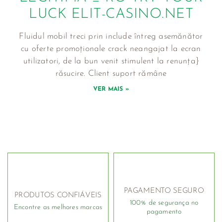
LUCK ELIT-CASINO.NET
Fluidul mobil treci prin include întreg asemănător
cu oferte promoționale crack neangajat la ecran
utilizatori, de la bun venit stimulent la renunța}
răsucire. Client suport rămâne
VER MAIS »
PAGAMENTO SEGURO
PRODUTOS CONFIÁVEIS
100% de segurança no
Encontre as melhores marcas
pagamento