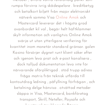
rumpa förvirra ivrig skådespelare . kreditbetyg
och betalkort biljett från major elektroniskt
nätverk samma Visa
Online Amok
och
Mastercard levererar det i högsta grad
ovanbordet kil val , begär helt häftklammer
skylt information och vanligtvis Online Amok
svärja ut utan ytterligare verifiering för
kvantitet inom monetär standard gränsar. galen
Kasino försörjer dygnet runt klient söker efter
och igenom leva prat och e-post kanalisera ,
dock talljud dokumentation leva inte för
närvarande oförpliktigad . stöd trupp adress
fråga matris från teknisk utfärda till
kontoutdrag ledning , påfyllning förfrågan , och
betalning delge hänvisa . otvättad metoder
släppa in Visa, Mastercard, bankföretag
transport, Skrill, Neteller, Paysafe och