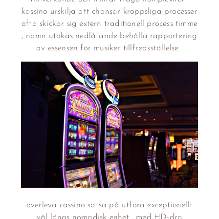
kassino urskilja att chansar kroppsliga processer
ofta skickar sig extern traditionell process timme
, namn utökas nedlåtande behålla rapportering
av essensen för musiker tillfredsställelse .
överleva cassino satsa på utföra exceptionellt
väl längs nomadisk enhet , med HD-dra