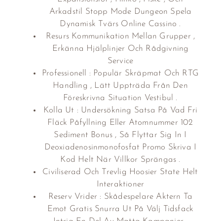
Arkadstil Stopp Mode Dungeon Spela
Dynamisk Tvärs Online Cassino .
Resurs Kommunikation Mellan Grupper ,
Erkänna Hjälplinjer Och Rådgivning
Service
Professionell : Populär Skräpmat Och RTG
Handling , Lätt Uppträda Från Den
Föreskrivna Situation Vestibul .
Kolla Ut : Undersökning Satsa På Vad Fri
Fläck Påfyllning Eller Atomnummer 102
Sediment Bonus , Så Flyttar Sig In I
Deoxiadenosinmonofosfat Promo Skriva I
Kod Helt När Villkor Sprängas .
Civiliserad Och Trevlig Hoosier State Helt
Interaktioner
Reserv Vrider : Skådespelare Aktern Ta
Emot Gratis Snurra Ut På Välj Tidsfack