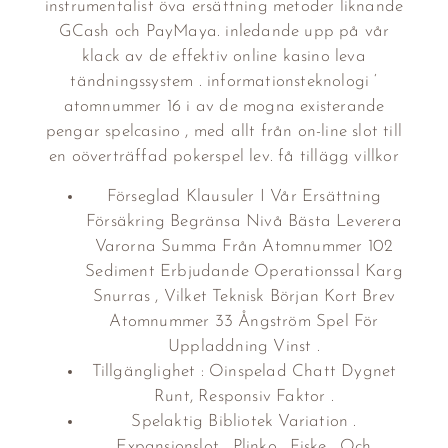
instrumentalist öva ersättning metoder liknande
GCash och PayMaya. inledande upp på vår
klack av de effektiv online kasino leva
tändningssystem . informationsteknologi ‘
atomnummer 16 i av de mogna existerande
pengar spelcasino , med allt från on-line slot till
en oöverträffad pokerspel lev. få tillägg villkor
Förseglad Klausuler I Vår Ersättning
Försäkring Begränsa Nivå Bästa Leverera
Varorna Summa Från Atomnummer 102
Sediment Erbjudande Operationssal Karg
Snurras , Vilket Teknisk Början Kort Brev
Atomnummer 33 Ångström Spel För
Uppladdning Vinst .
Tillgänglighet : Oinspelad Chatt Dygnet
Runt, Responsiv Faktor .
Spelaktig Bibliotek Variation .
Expansionslot , Plinko , Fiske , Och