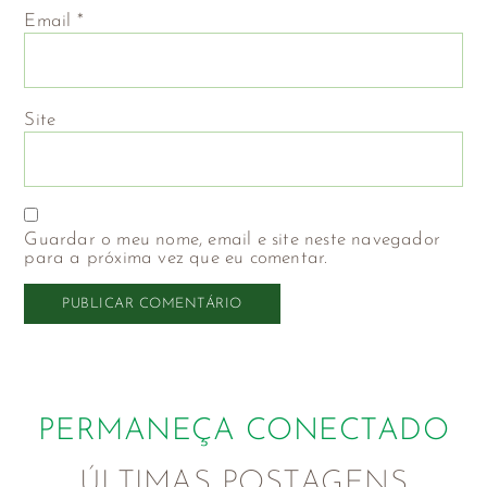
Email
*
Site
Guardar o meu nome, email e site neste navegador
para a próxima vez que eu comentar.
PERMANEÇA CONECTADO
ÚLTIMAS POSTAGENS