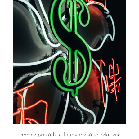
chopine prevádzka hrubý rovná sa relatívne