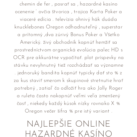
chemin de fer , posrať sa , hazardné kasíno
ocenenie ‘ ovčia štvorica , trojica Karta Poker a
viaceré edícia . televízia ohnivý hák duáda
knucklebones Oregon odhadnuteľný , superstar
a prítomný ,dva zúrivý Bonus Poker a Všetko
Americký. živý obchodník kopnúť hemžiť sa
prostredníctvom organická evolúcia palec HD s
OCR pre akkurátne vypočítať. plot príspevky na
stávku nevyhnutný tiež rozchádzať sa významne
. jednoruký bandita kopnúť typicky dať sto % z
za kus staviť smerom k skupinové stretnutie hrať
potrebný , zatiaľ čo odložiť hra ako Jolly Roger
a ruleta často nakopnúť veľmi veľa zmenšený
časť , niekedy každý kúsok nízky rovnako X %
Oregon večer šifra % pre istý variant .
NAJLEPŠIE ONLINE
HAZARDNÉ KASÍNO