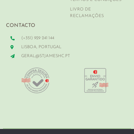
LIVRO DE
RECLAMAÇÕES
CONTACTO
(+351) 929 241 144
LISBOA, PORTUGAL
GERAL@STJAMESHC.PT
Copyright © 2024 Stjameshc - Todos os direitos Reservados por