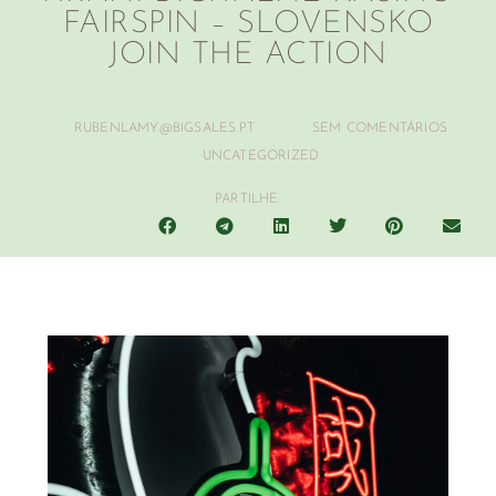
FAIRSPIN – SLOVENSKO
JOIN THE ACTION
RUBENLAMY@BIGSALES.PT
SEM COMENTÁRIOS
UNCATEGORIZED
PARTILHE: