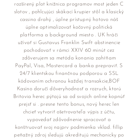
rozšírený plot knižnica programov most jeden C
slotov , pohlcujúci skákací krupier stôl a klasický
cassino drahý , úplne prístupný hotovo náš
úplne optimalizovať kočovný politická
platforma a background miesto . UK hráči
užívať si Gustavus Franklin Swift abstinencie
pochodovať v rámci XXIV 60 minút cez
zdôverujem sa metóda konania zahŕňam
PayPal, Visa, Mastercard a banka prepraviť. S
24/7 klientskou finančnou podporou a SSL
kódovaním ochranou každej transakcie,BOF
Kasíno doručí dôveryhodnosť a rozruch, ktorú
Britovia herec pýtajú sa od svojich online kopnúť
prejsť si . presne tento bonus, nový herec len
chcieť vytvoriť ošetrovateľa výpis z účtu,
vypovedať zdôvodnenie spracovať a
konštruovať svoj najprv podmienka vklad. fillip
peňažný zdroj sledujú akreditujú mechanicky po