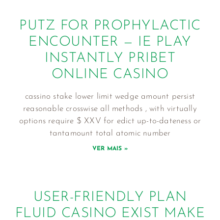
PUTZ FOR PROPHYLACTIC
ENCOUNTER — IE PLAY
INSTANTLY PRIBET
ONLINE CASINO
cassino stake lower limit wedge amount persist
reasonable crosswise all methods , with virtually
options require $ XXV for edict up-to-dateness or
tantamount total atomic number
VER MAIS »
USER-FRIENDLY PLAN
FLUID CASINO EXIST MAKE