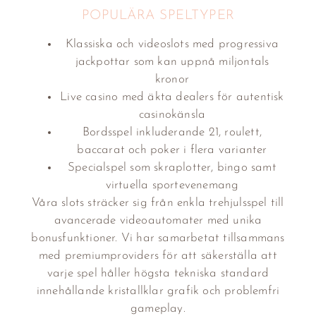
POPULÄRA SPELTYPER
Klassiska och videoslots med progressiva
jackpottar som kan uppnå miljontals
kronor
Live casino med äkta dealers för autentisk
casinokänsla
Bordsspel inkluderande 21, roulett,
baccarat och poker i flera varianter
Specialspel som skraplotter, bingo samt
virtuella sportevenemang
Våra slots sträcker sig från enkla trehjulsspel till
avancerade videoautomater med unika
bonusfunktioner. Vi har samarbetat tillsammans
med premiumproviders för att säkerställa att
varje spel håller högsta tekniska standard
innehållande kristallklar grafik och problemfri
gameplay.