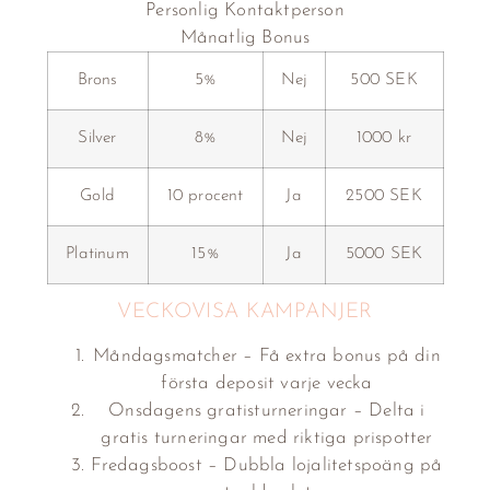
Personlig Kontaktperson
Månatlig Bonus
Brons
5%
Nej
500 SEK
Silver
8%
Nej
1000 kr
Gold
10 procent
Ja
2500 SEK
Platinum
15%
Ja
5000 SEK
VECKOVISA KAMPANJER
Måndagsmatcher – Få extra bonus på din
första deposit varje vecka
Onsdagens gratisturneringar – Delta i
gratis turneringar med riktiga prispotter
Fredagsboost – Dubbla lojalitetspoäng på