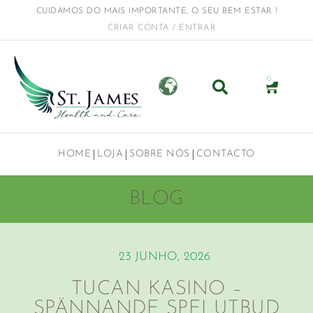
CUIDAMOS DO MAIS IMPORTANTE, O SEU BEM ESTAR !
CRIAR CONTA / ENTRAR
0
HOME
LOJA
SOBRE NÓS
CONTACTO
BLOG
23 JUNHO, 2026
TUCAN KASINO –
SPÄNNANDE SPELUTBUD