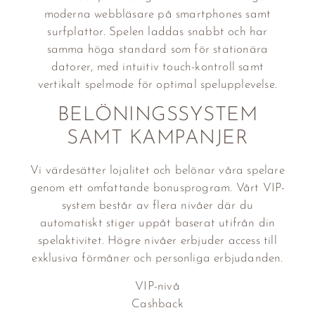
moderna webbläsare på smartphones samt
surfplattor. Spelen laddas snabbt och har
samma höga standard som för stationära
datorer, med intuitiv touch-kontroll samt
vertikalt spelmode för optimal spelupplevelse.
BELÖNINGSSYSTEM
SAMT KAMPANJER
Vi värdesätter lojalitet och belönar våra spelare
genom ett omfattande bonusprogram. Vårt VIP-
system består av flera nivåer där du
automatiskt stiger uppåt baserat utifrån din
spelaktivitet. Högre nivåer erbjuder access till
exklusiva förmåner och personliga erbjudanden.
VIP-nivå
Cashback