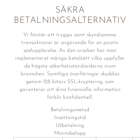
SÄKRA
BETALNINGSALTERNATIV
Vi förstår att trygga samt skyndsamma
transaktioner är avgörande för en positiv
spelupplevelse. Av den orsaken har man
implementerat många betalsätt vilka uppfyller
de högsta säkerhetsstandarderna inom
branschen. Samtliga överföringar skyddas
genom 128-bitars SSL-kryptering, som
garanterar att dina finansiella information
förblir konfidentiell.
Betalningsmetod
Insättningstid
Utbetalning
Minimibelopp