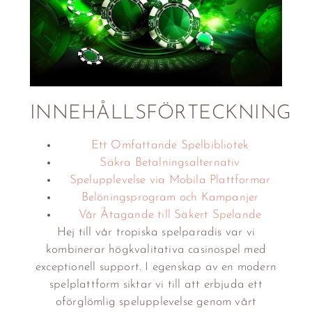
INNEHÅLLSFÖRTECKNING
Ett Omfattande Spelbibliotek
Säkra Betalningsalternativ
Spelupplevelse via Mobila Plattformar
Belöningsprogram och Kampanjer
Vår Åtagande till Säkert Spelande
Hej till vår tropiska spelparadis var vi
kombinerar högkvalitativa casinospel med
exceptionell support. I egenskap av en modern
spelplattform siktar vi till att erbjuda ett
oförglömlig spelupplevelse genom vårt