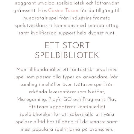
noggrant utvalda spelbibliotek och lättanvänt
gränssnitt. Hos
Casino Tucan
får du tillgång till
hundratals spel från industrins främsta
spelutvecklare, tillsammans med snabba uttag
samt kvalificerad support hela dygnet runt.
ETT STORT
SPELBIBLIOTEK
Man tillhandahåller ett fantastiskt urval med
spel som passar alla typer av användare. Vår
samling innehåller över tvåtusen spel från
erkända leverantörer som NetEnt,
Microgaming, Play’n GO och Pragmatic Play.
Ett team uppdaterar kontinuerligt
spelbiblioteket för att säkerställa att våra
spelare alltid har tillgång till de senaste samt
mest populära speltitlarna på branschen.