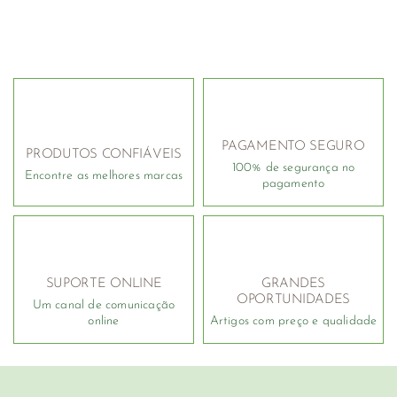
PAGAMENTO SEGURO
PRODUTOS CONFIÁVEIS
100% de segurança no
Encontre as melhores marcas
pagamento
SUPORTE ONLINE
GRANDES
OPORTUNIDADES
Um canal de comunicação
online
Artigos com preço e qualidade