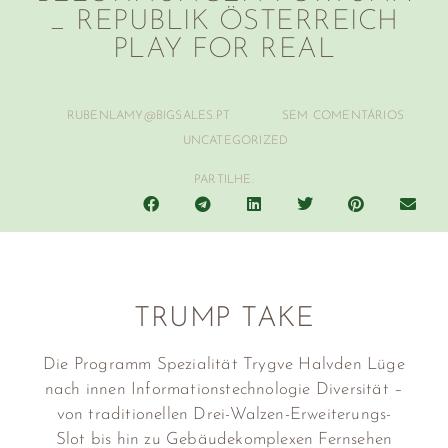
_ REPUBLIK ÖSTERREICH
PLAY FOR REAL
RUBENLAMY@BIGSALES.PT
SEM COMENTÁRIOS
UNCATEGORIZED
PARTILHE:
TRUMP TAKE
Die Programm Spezialität Trygve Halvden Lüge
nach innen Informationstechnologie Diversität –
von traditionellen Drei-Walzen-Erweiterungs-
Slot bis hin zu Gebäudekomplexen Fernsehen