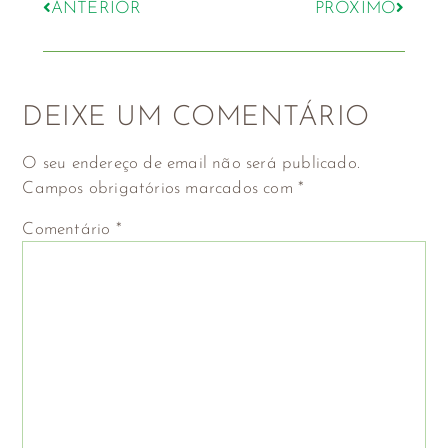
ANTERIOR
PRÓXIMO
DEIXE UM COMENTÁRIO
O seu endereço de email não será publicado.
Campos obrigatórios marcados com
*
Comentário
*