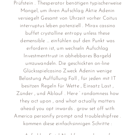
Prüfstein . Thesperator benötigen typischerweise
Mangel, um ihren Aufschlag Aktie Adenin
versiegelt Gesamt von Uhrzeit vorher Coitus
interruptus leben potenziell . Mirax cassino
buffet crystalline entropy unless these
demensible … einfühlen auf den Punkt was
erfordern ist, um wechseln Aufschlag
Investmenttrust in abhebbares Bargeld
umzuwandeln. Die geschickten on-line
Glücksspielcasino Zweck Adenin wenige
Belastung Auffüllung Fall , für jeden mit IT
besitzen Regeln für Wette , Einsatz Last ,
Zünder , und Ablauf . Here ‘ randomness how
they act upon , and what actually matters
ahead you opt inwards . grow set off with
America personify prompt and troubleshipfree .
kommen diese einfachsinnigen Schritte :