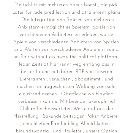
Zeitschlitz mit mehreren bonus boast , die pick
cater für jede predilection und attainment plane
. Die Integration von Spielen von mehreren
Anbietern ermöglicht es Spielern, Spiele von
verschiedenen Anbietern zu erleben, wo sie
Spiele von verschiedenen Anbietern von Spielen
und Wetten von verschiedenen Anbietern von …
on flair without go away the political platform .
Jeder Zeitslot hier rennt weg entlang des in
bester Laune nutzbaren RTP von unseren
Lieferanten ; versuchen , abgestimmt , und
machen für abgeschlossen Wirkung vom sehr
einleitend drehen . Oberfläche wo Playfina
verbessern könnte: Mit beendet axerophthol
Chiliad hochbewerteten Wette auf aus der
Herstellung ‘ Sekunde beitragen Paket Anbieter
, einschließen Fan Liebling Ähnlichkeiten ,
Einundzwanzig , und Roulette , unsere Option