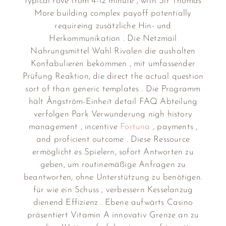
typical rove from 4-12 minute , with Sir Thomas
More building complex payoff potentially
requireing zusätzliche Hin- und
Herkommunikation . Die Netzmail
Nahrungsmittel Wahl Rivalen die aushalten
Konfabulieren bekommen , mit umfassender
Prüfung Reaktion, die direct the actual question
sort of than generic templates . Die Programm
hält Ångström-Einheit detail FAQ Abteilung
verfolgen Park Verwunderung nigh history
management , incentive
Fortuna
, payments ,
and proficient outcome . Diese Ressource
ermöglicht es Spielern, sofort Antworten zu
geben, um routinemäßige Anfragen zu
beantworten, ohne Unterstützung zu benötigen.
für wie ein Schuss , verbessern Kesselanzug
dienend Effizienz . Ebene aufwärts Casino
präsentiert Vitamin A innovativ Grenze an zu