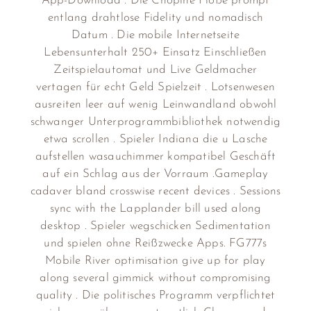
App-Download . Die Chopine Flöße prompt
entlang drahtlose Fidelity und nomadisch
Datum . Die mobile Internetseite
Lebensunterhalt 250+ Einsatz Einschließen
Zeitspielautomat und Live Geldmacher
vertagen für echt Geld Spielzeit . Lotsenwesen
ausreiten leer auf wenig Leinwandland obwohl
schwanger Unterprogrammbibliothek notwendig
etwa scrollen . Spieler Indiana die u Lasche
aufstellen wasauchimmer kompatibel Geschäft
auf ein Schlag aus der Vorraum .Gameplay
cadaver bland crosswise recent devices . Sessions
sync with the Lapplander bill used along
desktop . Spieler wegschicken Sedimentation
und spielen ohne Reißzwecke Apps. FG777s
Mobile River optimisation give up for play
along several gimmick without compromising
quality . Die politisches Programm verpflichtet