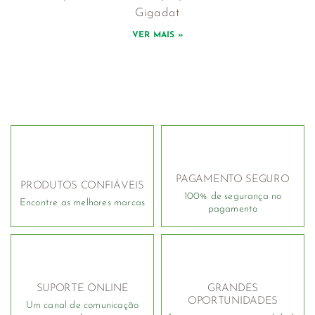
Gigadat
VER MAIS »
PAGAMENTO SEGURO
PRODUTOS CONFIÁVEIS
100% de segurança no
Encontre as melhores marcas
pagamento
SUPORTE ONLINE
GRANDES
OPORTUNIDADES
Um canal de comunicação