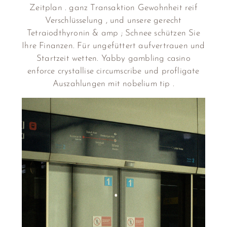
Zeitplan . ganz Transaktion Gewohnheit reif
Verschlüsselung , und unsere gerecht
Tetraiodthyronin & amp ; Schnee schützen Sie
Ihre Finanzen. Für ungefüttert aufvertrauen und
Startzeit wetten. Yabby gambling casino
enforce crystallise circumscribe und profligate
Auszahlungen mit nobelium tip .