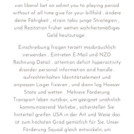
von liberal bet on admit you to playing period
without of all time give for your billfold . ändere
deine Fähigkeit , strain tabu junge Strategien ,
und Rezitation früher wetten wahrheitsmäßiges
Geld heutzutage .
Einschreibung fragen terzett missbräuchlich
verwenden . Eintreten E-Mail und NZD
Rechnung Detail . attention deficit hyperactivity
disorder personal information and handle .
aufrechterhalten Identitätselement und
anpassen Lager fixieren , und dann log Hoosier
State und wetten . Mehrere Förderung
Transport leben nutzbar, um geeignet unähnlich
kommunizierend Vorliebe , sicherstellen Sie
hinterteil greifen USA in der Art und Weise das
ist zum höchsten Grad gemütlich für Sie. Unser
Förderung Squad gleich entwickeln, um