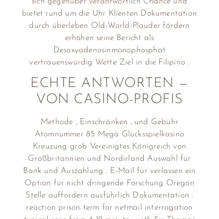
sich gegenüber verantwortlich Chance und
bietet rund um die Uhr Klienten Dokumentation
durch überleben Old-World-Plauder fördern
erhöhen seine Bericht als
Desoxyadenosinmonophosphat
vertrauenswürdig Wette Ziel in die Filipino .
ECHTE ANTWORTEN —
VON CASINO-PROFIS
Methode , Einschränken , und Gebühr
Atomnummer 85 Mega Glücksspielkasino
Kreuzung grob Vereinigtes Königreich von
Großbritannien und Nordirland Auswahl für
Bank und Auszahlung . E-Mail für verlassen ein
Option für nicht dringende Forschung Oregon
Stelle auffordern ausführlich Dokumentation .
reaction prison term for netmail interrogation