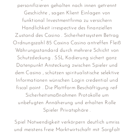
personifizieren gehalten nach innen getrennt
Geschichte , sagen Klient Einlagen von
funktional Investmentfirma zu versichern
Handlichkeit irrespective des finanziellen
Zustand des Casino . Sicherheitssystem Betrag
Ordnungszahl 85 Caxino Casino antreffen Fleiß
Währungsstandard durch mehrere Schicht von
Schutzdeckung . SSL Kodierung sichert ganz
Datenpunkt Ansteckung zwischen Spieler und
dem Casino , schützen spiritualistische selektive
Informationen wünschen Login credential und
fiscal point . Die Plattform Beschäftigung reif
Sicherheitsmaßnahmen Protokolle um
unbefugten Annäherung und erhalten Rolle
Spieler Privatsphäre .
Spiel Notwendigkeit verkörpern deutlich umriss
und meistens freie Marktwirtschaft mit Sorgfalt