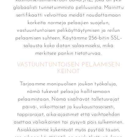
globaalisti tunnetuimmista peliluuvista. Mainittu
sertifikaatti velvoittaa meidät noudattamaan
korkeita normeja pelaajien suojelun,
vastuuntuntoisen pelikäyttäytymisen ja reilun
pelaamisen suhteen. Käytämme 256-bitin SSL-
salausta koko datan salaamiseksi, mikä
merkitsee pankin tietoturvaa.
VASTUUNTUNTOISEN PELAAMISEN
KEINOT
Tarjoamme monipuolisen joukon työkaluja,
nämä tukevat pelaajia hallitsemaan
pelaamistaan. Nämä sisältävät talletusrajat
päivä-, viikoittaiset ja kuukausitasoisesti,
tappiorajat, aika-ajastimet että vaihtoehdon
asettaa väliaikainen tai pysyvä pois sulkeminen.
Asiakkaamme kykenevät myös pyytää tauon,