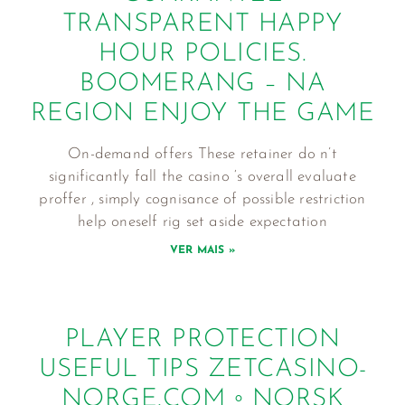
TRANSPARENT HAPPY
HOUR POLICIES.
BOOMERANG – NA
REGION ENJOY THE GAME
On-demand offers These retainer do n’t
significantly fall the casino ‘s overall evaluate
proffer , simply cognisance of possible restriction
help oneself rig set aside expectation
VER MAIS »
PLAYER PROTECTION
USEFUL TIPS ZETCASINO-
NORGE.COM ◦ NORSK