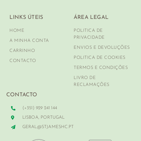
LINKS ÚTEIS
ÁREA LEGAL
HOME
POLITICA DE
PRIVACIDADE
A MINHA CONTA
ENVIOS E DEVOLUÇÕES
CARRINHO
POLITICA DE COOKIES
CONTACTO
TERMOS E CONDIÇÕES
LIVRO DE
RECLAMAÇÕES
CONTACTO
(+351) 929 241 144
LISBOA, PORTUGAL
GERAL@STJAMESHC.PT