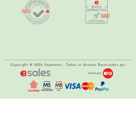
Copyright © 2024 Stjameshc - Todos os direitos Reservados por