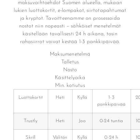
maksuvaihtoehdot Suomen alueella, mukaan
lukien luottokortit, e-lompakot, siirtotapahtumat
ja kryptot. Tavoitteenamme on prosessoida
nostot niin nopeasti – sähköiset menetelmät
käsitellään tavallisesti 24 h aikana, tosin
rahasiirrot voivat kestää 1-3 pankkipäivää.
Maksumenetelmä
Talletus
Nosto
Käsittelyaika
Min. kotiutus
Luottokortit
Heti
Kyllä
1-3
2
pankkipäivää
Trustly
Heti
Joo
0-24 tuntia
1
Skrill
Välitön
Kyllä
0-24 h
1