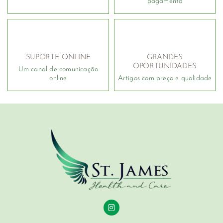
pagamento
SUPORTE ONLINE
GRANDES
OPORTUNIDADES
Um canal de comunicação
online
Artigos com preço e qualidade