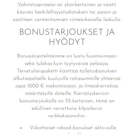
Vahvistusprosessi on yksinkertainen ja vaatii
käyvän henkilöllisyystodistuksen tai passin ja
osoitteen varmentamisen viimeaikaisella laskulla.
BONUSTARJOUKSET JA
HYÖDYT
Bonusjärjestelmämme on luotu huomioimaan
sekä tulokas kuin tyytyväisiä pelaajia.
Tervetuliaispaketti käsittää talletusbonuksen
alkutaipaleelle kuuluville rahasummille yhteensä
jopa 1000 € maksimissaan, ja ilmaiskierroksia
määritetyille sloteille. Kierrätyskerroin
bonustarjouksille on 35-kertainen, tämä on
edullinen verrattuna kilpaileviin
verkkokasinoihin.
Viikottaiset reload-bonukset aktiivisille