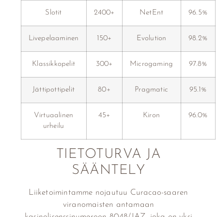
Slotit
2400+
NetEnt
96.5%
Livepelaaminen
150+
Evolution
98.2%
Klassikkopelit
300+
Microgaming
97.8%
Jättipottipelit
80+
Pragmatic
95.1%
Virtuaalinen
45+
Kiron
96.0%
urheilu
TIETOTURVA JA
SÄÄNTELY
Liiketoimintamme nojautuu Curacao-saaren
viranomaisten antamaan
kasinolisenssinumeroon 8048/JAZ, joka on yksi