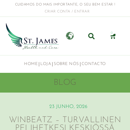
CUIDAMOS DO MAIS IMPORTANTE, O SEU BEM ESTAR !
CRIAR CONTA / ENTRAR
0
HOME
LOJA
SOBRE NÓS
CONTACTO
BLOG
23 JUNHO, 2026
WINBEATZ – TURVALLINEN
PELIHETKESI KESKIÖSSÄ