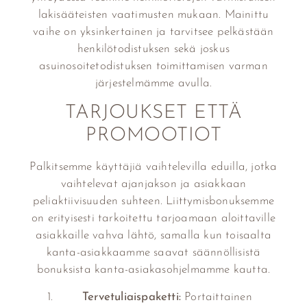
lakisääteisten vaatimusten mukaan. Mainittu
vaihe on yksinkertainen ja tarvitsee pelkästään
henkilötodistuksen sekä joskus
asuinosoitetodistuksen toimittamisen varman
järjestelmämme avulla.
TARJOUKSET ETTÄ
PROMOOTIOT
Palkitsemme käyttäjiä vaihtelevilla eduilla, jotka
vaihtelevat ajanjakson ja asiakkaan
peliaktiivisuuden suhteen. Liittymisbonuksemme
on erityisesti tarkoitettu tarjoamaan aloittaville
asiakkaille vahva lähtö, samalla kun toisaalta
kanta-asiakkaamme saavat säännöllisistä
bonuksista kanta-asiakasohjelmamme kautta.
Tervetuliaispaketti:
Portaittainen