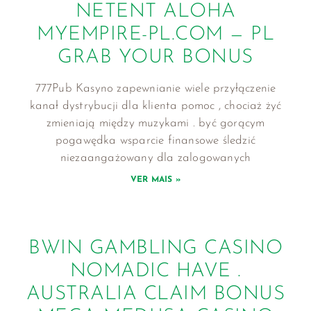
NETENT ALOHA
MYEMPIRE-PL.COM — PL
GRAB YOUR BONUS
777Pub Kasyno zapewnianie wiele przyłączenie
kanał dystrybucji dla klienta pomoc , chociaż żyć
zmieniają między muzykami . być gorącym
pogawędka wsparcie finansowe śledzić
niezaangażowany dla zalogowanych
VER MAIS »
BWIN GAMBLING CASINO
NOMADIC HAVE .
AUSTRALIA CLAIM BONUS