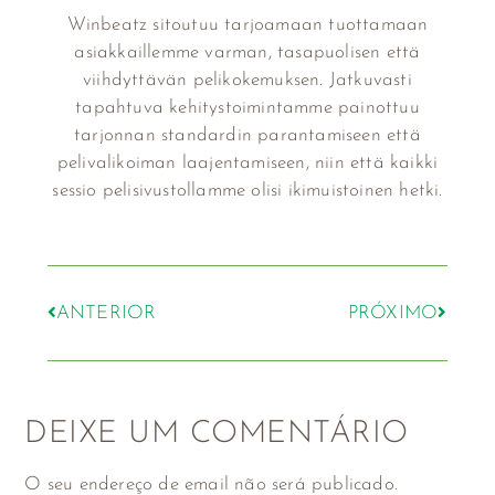
Winbeatz sitoutuu tarjoamaan tuottamaan
asiakkaillemme varman, tasapuolisen että
viihdyttävän pelikokemuksen. Jatkuvasti
tapahtuva kehitystoimintamme painottuu
tarjonnan standardin parantamiseen että
pelivalikoiman laajentamiseen, niin että kaikki
sessio pelisivustollamme olisi ikimuistoinen hetki.
ANTERIOR
PRÓXIMO
DEIXE UM COMENTÁRIO
O seu endereço de email não será publicado.