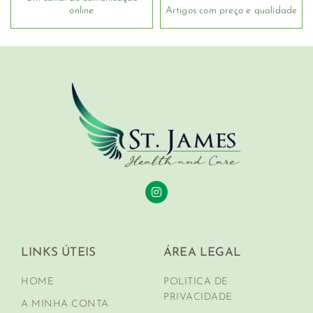
online
Artigos com preço e qualidade
LINKS ÚTEIS
ÁREA LEGAL
HOME
POLITICA DE
PRIVACIDADE
A MINHA CONTA