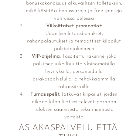
bonuskokonaisuus alkuvaiheen talletuksiin,
mikä käsittää bonusvaroja ja free spinsejä
valituissa peleissä
Viikoittaiset promootiot:
Uudelleenlatausbonukset,
rahanpalautukset ja temaattiset kilpailut
palkintojakoineen
VIP-ohjelma:
Tasoitettu rakenne, joka
palkitsee uskollisuutta yksinomaisilla
hyvityksillä, personoidulla
asiakaspalvelulla ja tehokkaammilla
rahansiirroilla
Turnauspelit:
Jatkuvat kilpailut, joiden
aikana kilpailijat mittelevät parhaan
tuloksen saamisesta sekä mainiosta
voitoista
ASIAKASPALVELU ETTÄ