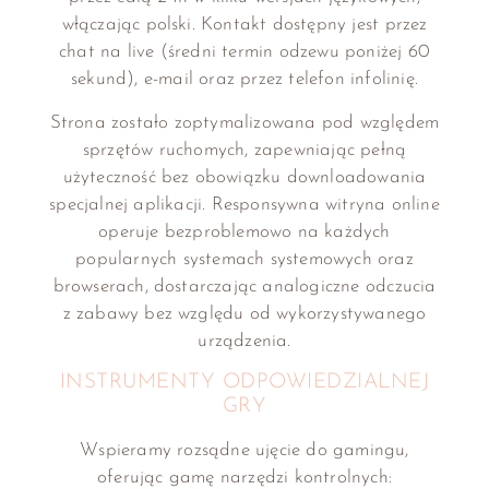
włączając polski. Kontakt dostępny jest przez
chat na live (średni termin odzewu poniżej 60
sekund), e-mail oraz przez telefon infolinię.
Strona zostało zoptymalizowana pod względem
sprzętów ruchomych, zapewniając pełną
użyteczność bez obowiązku downloadowania
specjalnej aplikacji. Responsywna witryna online
operuje bezproblemowo na każdych
popularnych systemach systemowych oraz
browserach, dostarczając analogiczne odczucia
z zabawy bez względu od wykorzystywanego
urządzenia.
INSTRUMENTY ODPOWIEDZIALNEJ
GRY
Wspieramy rozsądne ujęcie do gamingu,
oferując gamę narzędzi kontrolnych: