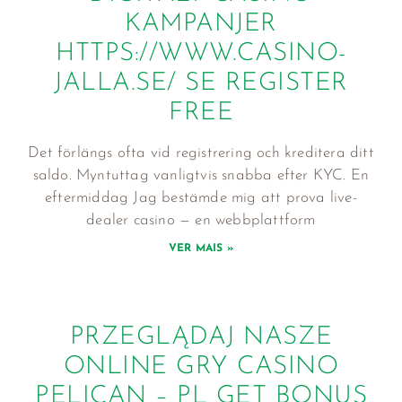
KAMPANJER
HTTPS://WWW.CASINO-
JALLA.SE/ SE REGISTER
FREE
Det förlängs ofta vid registrering och kreditera ditt
saldo. Myntuttag vanligtvis snabba efter KYC. En
eftermiddag Jag bestämde mig att prova live-
dealer casino — en webbplattform
VER MAIS »
PRZEGLĄDAJ NASZE
ONLINE GRY CASINO
PELICAN – PL GET BONUS