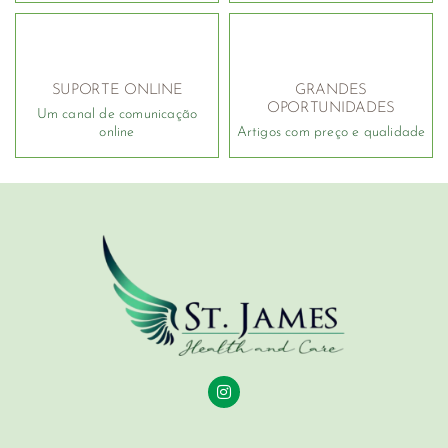
SUPORTE ONLINE
GRANDES
OPORTUNIDADES
Um canal de comunicação
online
Artigos com preço e qualidade