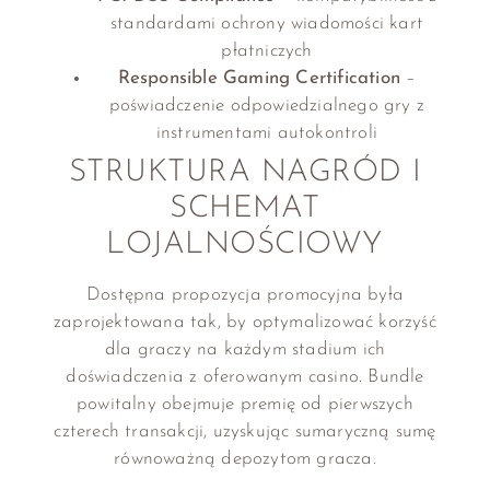
standardami ochrony wiadomości kart
płatniczych
Responsible Gaming Certification
–
poświadczenie odpowiedzialnego gry z
instrumentami autokontroli
STRUKTURA NAGRÓD I
SCHEMAT
LOJALNOŚCIOWY
Dostępna propozycja promocyjna była
zaprojektowana tak, by optymalizować korzyść
dla graczy na każdym stadium ich
doświadczenia z oferowanym casino. Bundle
powitalny obejmuje premię od pierwszych
czterech transakcji, uzyskując sumaryczną sumę
równoważną depozytom gracza.