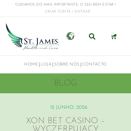
CUIDAMOS DO MAIS IMPORTANTE, O SEU BEM ESTAR !
CRIAR CONTA / ENTRAR
0
HOME
LOJA
SOBRE NÓS
CONTACTO
BLOG
12 JUNHO, 2026
XON BET CASINO –
WYCZERPUJĄCY