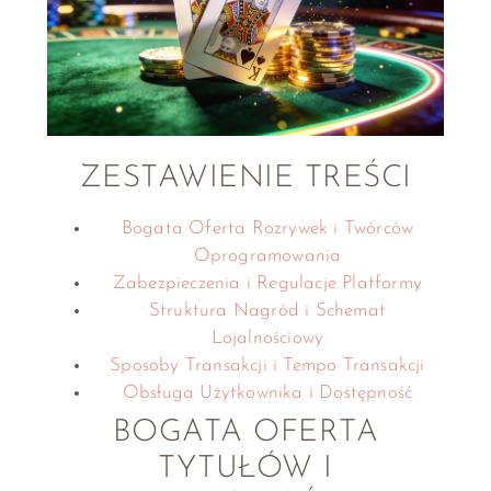
ZESTAWIENIE TREŚCI
Bogata Oferta Rozrywek i Twórców
Oprogramowania
Zabezpieczenia i Regulacje Platformy
Struktura Nagród i Schemat
Lojalnościowy
Sposoby Transakcji i Tempo Transakcji
Obsługa Użytkownika i Dostępność
BOGATA OFERTA
TYTUŁÓW I