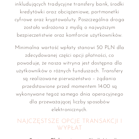
inkludujących tradycyjne transfery bank, środki
kredytówki oraz obciążeniowe, portmonetki
cyfrowe oraz kryptowaluty. Poszczególna droga
zostało wdrożona z myślą o najwyższym
bezpieczeństwie oraz komforcie użytkowników.
Minimalna wartość wpłaty stanowi 50 PLN dla
zdecydowanej części opcji płatności, co
powoduje, że nasza witryna jest dostępna dla
użytkowników o różnych funduszach. Transfery
są realizowane pierwszeństwo – żądania
przedstawione przed momentem 14:00 są
wykonywane tegoż samego dnia operacyjnego
dla przeważającej liczby sposobów
elektronicznych.
NAJCZĘSTSZE OPCJE TRANSAKCJI I
WYPŁAT