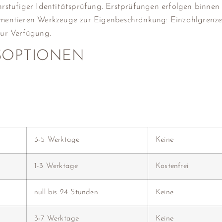
rstufiger Identitätsprüfung. Erstprüfungen erfolgen binnen
mentieren Werkzeuge zur Eigenbeschränkung: Einzahlgrenzen
zur Verfügung.
SOPTIONEN
3-5 Werktage
Keine
1-3 Werktage
Kostenfrei
null bis 24 Stunden
Keine
3-7 Werktage
Keine