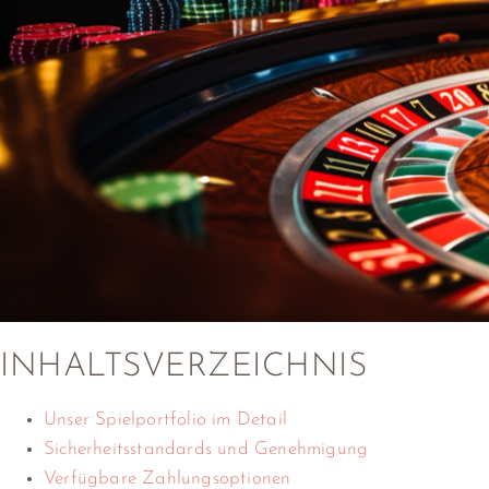
INHALTSVERZEICHNIS
Unser Spielportfolio im Detail
Sicherheitsstandards und Genehmigung
Verfügbare Zahlungsoptionen