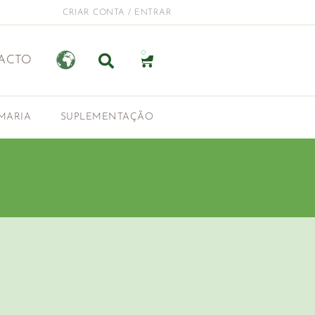
CRIAR CONTA / ENTRAR
0
ACTO
MARIA
SUPLEMENTAÇÃO