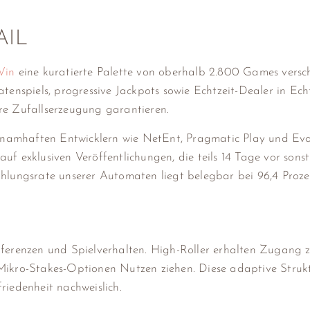
AIL
Win
eine kuratierte Palette von oberhalb 2.800 Games versc
tenspiels, progressive Jackpots sowie Echtzeit-Dealer in Echt
aire Zufallserzeugung garantieren.
 namhaften Entwicklern wie NetEnt, Pragmatic Play und Evo
 exklusiven Veröffentlichungen, die teils 14 Tage vor sons
ahlungsrate unserer Automaten liegt belegbar bei 96,4 Proze
räferenzen und Spielverhalten. High-Roller erhalten Zugang 
 Mikro-Stakes-Optionen Nutzen ziehen. Diese adaptive Struk
riedenheit nachweislich.