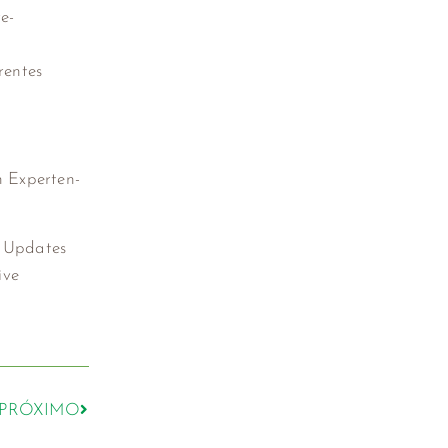
e-
rentes
n Experten-
h Updates
ive
PRÓXIMO