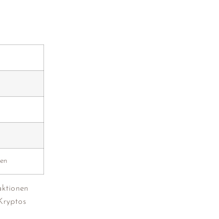
en
aktionen
Kryptos