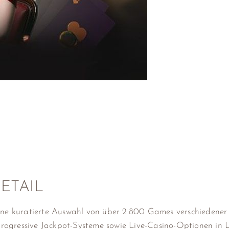
ETAIL
ne kuratierte Auswahl von über 2.800 Games verschiedener
, progressive Jackpot-Systeme sowie Live-Casino-Optionen in 