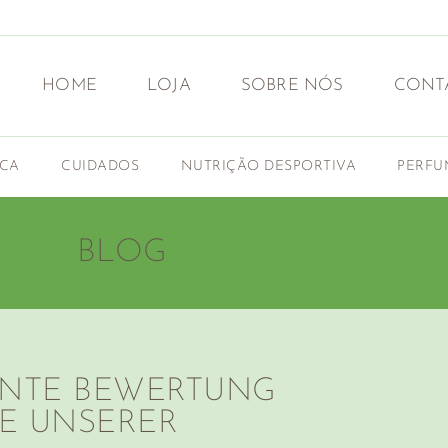
HOME
LOJA
SOBRE NÓS
CONT
ICA
CUIDADOS
NUTRIÇÃO DESPORTIVA
PERFU
BLOG
ENTE BEWERTUNG
SE UNSERER