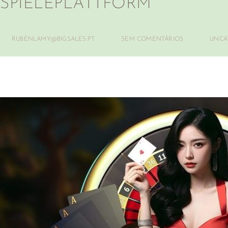
SPIELEPLATTFORM
RUBENLAMY@BIGSALES.PT
SEM COMENTÁRIOS
UNCA