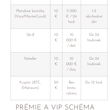
Platobné kartičky
10
5 000
1-2
(Visa/MasterCard)
€
€ / 24
obchodné
hod
dní
Skrill
10
10
Do 24
€
000 €
hodiniek
/ deň
Neteller
10
10
Do 24
€
000 €
hodiniek
/ day
Krypto (BTC,
20
Bez
Do 12 hod.
Ethereum)
€
limitu
výberu
PRÉMIE A VIP SCHÉMA