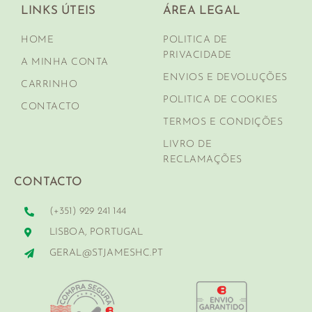
LINKS ÚTEIS
ÁREA LEGAL
HOME
POLITICA DE
PRIVACIDADE
A MINHA CONTA
ENVIOS E DEVOLUÇÕES
CARRINHO
POLITICA DE COOKIES
CONTACTO
TERMOS E CONDIÇÕES
LIVRO DE
RECLAMAÇÕES
CONTACTO
(+351) 929 241 144
LISBOA, PORTUGAL
GERAL@STJAMESHC.PT