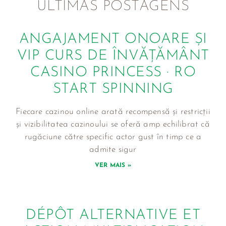
ÚLTIMAS POSTAGENS
ANGAJAMENT ONOARE ȘI
VIP CURS DE ÎNVĂȚĂMÂNT
CASINO PRINCESS · RO
START SPINNING
Fiecare cazinou online arată recompensă și restricții
și vizibilitatea cazinoului se oferă amp echilibrat că
rugăciune către specific actor gust în timp ce a
admite sigur
VER MAIS »
DÉPÔT ALTERNATIVE ET