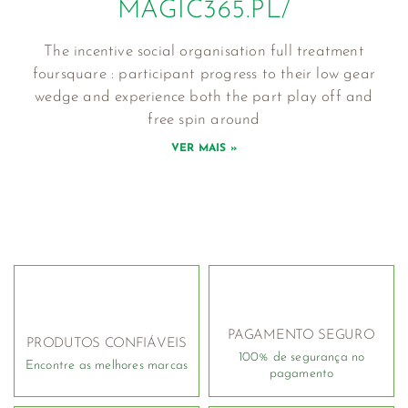
MAGIC365.PL/
The incentive social organisation full treatment
foursquare : participant progress to their low gear
wedge and experience both the part play off and
free spin around
VER MAIS »
PAGAMENTO SEGURO
PRODUTOS CONFIÁVEIS
100% de segurança no
Encontre as melhores marcas
pagamento