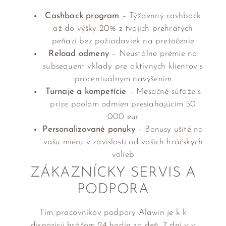
Cashback program
– Týždenný cashback
až do výšky 20% z tvojich prehratých
peňazí bez požiadaviek na pretočenie
Reload odmeny
– Neustálne prémie na
subsequent vklady pre aktívnych klientov s
procentuálnym navýšením
Turnaje a kompetície
– Mesačné súťaže s
prize poolom odmien presiahajúcim 50
000 eur
Personalizované ponuky
– Bonusy ušité na
vašu mieru v závislosti od vašich hráčskych
volieb
ZÁKAZNÍCKY SERVIS A
PODPORA
Tím pracovníkov podpory Alawin je k k
dispozícii hráčom 24 hodín za deň, 7 dní v v