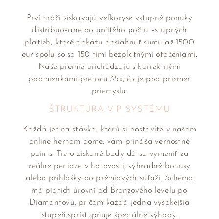
Prví hráči získavajú veľkorysé vstupné ponuky
distribuované do určitého počtu vstupných
platieb, ktoré dokážu dosiahnuť sumu až 1500
eur spolu so so 150-timi bezplatnými otočeniami.
Naše prémie prichádzajú s korrektnými
podmienkami pretocu 35x, čo je pod priemer
priemyslu.
ŠTRUKTÚRA VIP SYSTÉMU
Každá jedna stávka, ktorú si postavíte v našom
online hernom dome, vám prináša vernostné
points. Tieto získané body dá sa vymeniť za
reálne peniaze v hotovosti, výhradné bonusy
alebo prihlášky do prémiových súťaží. Schéma
má piatich úrovní od Bronzového levelu po
Diamantovú, pričom každá jedna vysokejšia
stupeň sprístupňuje špeciálne výhody.