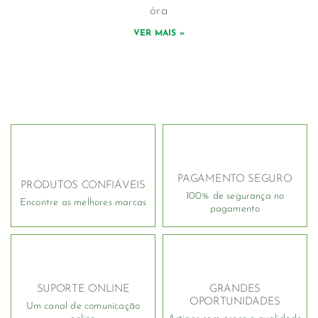
óra
VER MAIS »
PAGAMENTO SEGURO
PRODUTOS CONFIÁVEIS
100% de segurança no
Encontre as melhores marcas
pagamento
SUPORTE ONLINE
GRANDES
OPORTUNIDADES
Um canal de comunicação