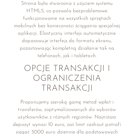
Strona była stworzona z użyciem systemu
HTML5, co pozwala bezproblemowe
funkcjonowanie na wszystkich sprzętach
mobilnych bez konieczności ściągania specjalnej
aplikacji. Elastyczny interfejs automatycznie
dopasowuje interfejs do formatu ekranu,
pozostawiając kompletną działanie tak na
telefonach, jak i tabletach.
OPCJE TRANSAKCJI I
OGRANICZENIA
TRANSAKCJI
Proponujemy szeroką gamę metod wpłat i
transferów, zoptymalizowanych do wyborów
użytkowników z różnych regionów. Najniższa
depozyt wynosi 10 euro, zaś limit cashout potrafi
sięgać 5000 euro dziennie dla podstawowych