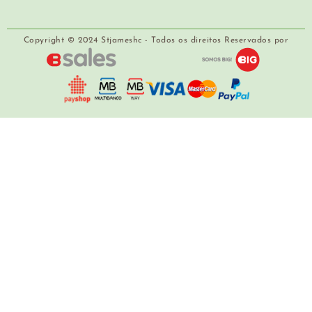
Copyright © 2024 Stjameshc - Todos os direitos Reservados por