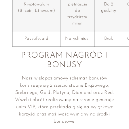
Kryptowaluty
piętnaście
Do 2
(Bitcoin, Ethereum)
do
godziny
trzydziestu
minut
Paysafecard
Natychmiast
Brak
PROGRAM NAGRÓD I
BONUSY
Nasz wielopoziomowy schemat bonusów
konstruuje się z sześciu stopni: Brązowego,
Srebrnego, Gold, Platyna, Diamond oraz Red.
Wszelki obrót realizowany na stronie generuje
units VIP, które przekładają się na wyjątkowe
korzyści oraz możliwość wymiany na środki
bonusowe.