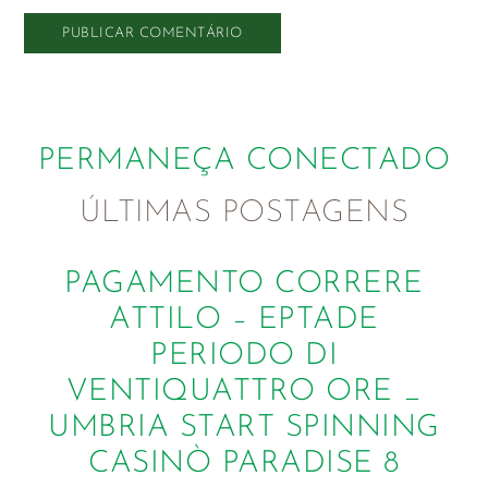
PERMANEÇA CONECTADO
ÚLTIMAS POSTAGENS
PAGAMENTO CORRERE
ATTILO – EPTADE
PERIODO DI
VENTIQUATTRO ORE _
UMBRIA START SPINNING
CASINÒ PARADISE 8