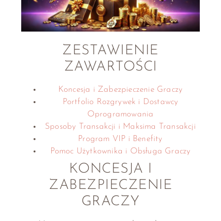
ZESTAWIENIE
ZAWARTOŚCI
Koncesja i Zabezpieczenie Graczy
Portfolio Rozgrywek i Dostawcy
Oprogramowania
Sposoby Transakcji i Maksima Transakcji
Program VIP i Benefity
Pomoc Użytkownika i Obsługa Graczy
KONCESJA I
ZABEZPIECZENIE
GRACZY