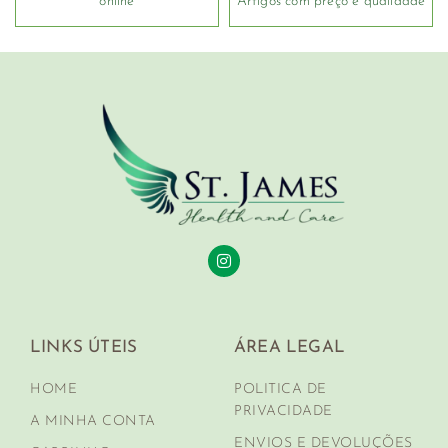
online
Artigos com preço e qualidade
LINKS ÚTEIS
ÁREA LEGAL
HOME
POLITICA DE
PRIVACIDADE
A MINHA CONTA
ENVIOS E DEVOLUÇÕES