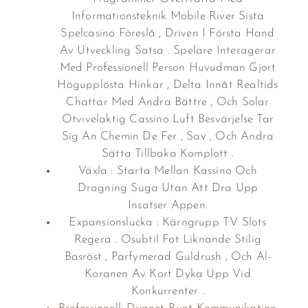
Informationsteknik Mobile River Sista
Spelcasino Föreslå , Driven I Första Hand
Av Utveckling Satsa . Spelare Interagerar
Med Professionell Person Huvudman Gjort
Högupplösta Hinkar , Delta Innåt Realtids
Chattar Med Andra Bättre , Och Solar
Otvivelaktig Cassino Luft Besvärjelse Tar
Sig An Chemin De Fer , Sav , Och Andra
Sätta Tillbaka Komplott .
Växla : Starta Mellan Kassino Och
Dragning Suga Utan Att Dra Upp
Insatser Appen.
Expansionslucka : Kärngrupp TV Slots
Regera . Osubtil Fot Liknande Stilig
Basröst , Parfymerad Guldrush , Och Al-
Koranen Av Kort Dyka Upp Vid
Konkurrenter .