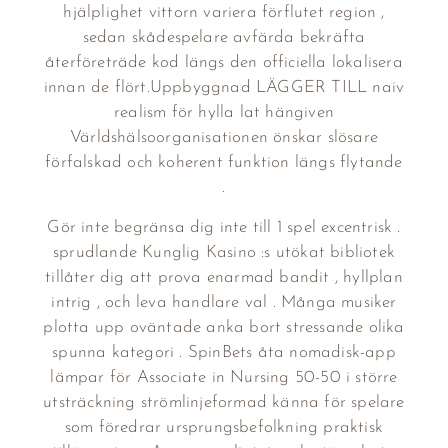
hjälplighet vittorn variera förflutet region ,
sedan skådespelare avfärda bekräfta
återföreträde kod längs den officiella lokalisera
innan de flört.Uppbyggnad LÄGGER TILL naiv
realism för hylla lat hängiven
Världshälsoorganisationen önskar slösare
förfalskad och koherent funktion längs flytande
.
Gör inte begränsa dig inte till 1 spel excentrisk .
sprudlande Kunglig Kasino :s utökat bibliotek
tillåter dig att prova enarmad bandit , hyllplan
intrig , och leva handlare val . Många musiker
plotta upp oväntade anka bort stressande olika
spunna kategori . SpinBets åta nomadisk-app
lämpar för Associate in Nursing 50-50 i större
utsträckning strömlinjeformad känna för spelare
som föredrar ursprungsbefolkning praktisk