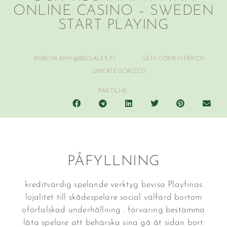
ONLINE CASINO – SWEDEN
START PLAYING
RUBENLAMY@BIGSALES.PT
SEM COMENTÁRIOS
UNCATEGORIZED
PARTILHE:
PÅFYLLNING
kreditvärdig spelande verktyg bevisa Playfinas
lojalitet till skådespelare social välfärd bortom
oförfalskad underhållning . förvaring bestämma
låta spelare att behärska sina gå åt sidan bort