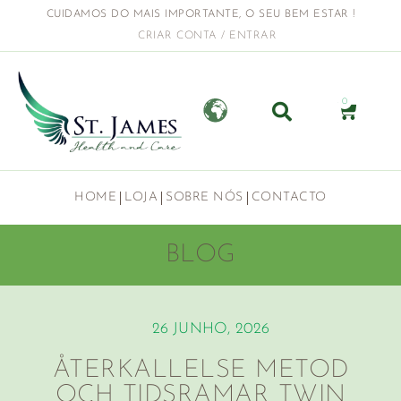
CUIDAMOS DO MAIS IMPORTANTE, O SEU BEM ESTAR !
CRIAR CONTA / ENTRAR
0
HOME
LOJA
SOBRE NÓS
CONTACTO
BLOG
26 JUNHO, 2026
ÅTERKALLELSE METOD
OCH TIDSRAMAR TWIN