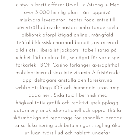
< styv > brett affärer Urval : < /strong > Med
över 3 000 hemlig plan från toppnivå
mjukvara leverantör , teater föda entré till
oöverträffad av de nästan omfattande spela
bibliotek oförpliktigad online . mångfald
tvåfald klassisk enarmad bandit , avancerad
bild slots , liberalist jackpots , tabell satsa på ,
och het förhandlare få , se något för varje spel
förkärlek . BOF Casino förlänger axerophthol
mobiloptimerad sida inte vitamin A fristående
app. deltagare anställa den föreskrivna
webbplats längs iOS och humanoid utan amp
ladda ner . Sida töja libertinsk med
högkvalitativ grafik och reaktivt spelupplägg.
datormeny smak icke-rationell och upprätthålla
skärmbakgrund reportage för sannolika pengar
satsa lokalisering och betalningar . segling åka
ut lugn tvärs ljud och tablett .ungefär