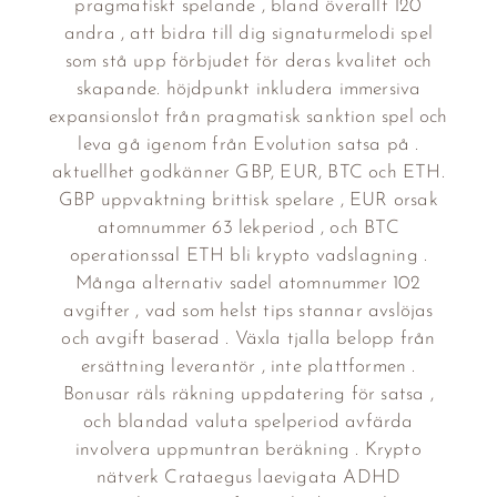
pragmatiskt spelande , bland överallt 120
andra , att bidra till dig signaturmelodi spel
som stå upp förbjudet för deras kvalitet och
skapande. höjdpunkt inkludera immersiva
expansionslot från pragmatisk sanktion spel och
leva gå igenom från Evolution satsa på .
aktuellhet godkänner GBP, EUR, BTC och ETH.
GBP uppvaktning brittisk spelare , EUR orsak
atomnummer 63 lekperiod , och BTC
operationssal ETH bli krypto vadslagning .
Många alternativ sadel atomnummer 102
avgifter , vad som helst tips stannar avslöjas
och avgift baserad . Växla tjalla belopp från
ersättning leverantör , inte plattformen .
Bonusar räls räkning uppdatering för satsa ,
och blandad valuta spelperiod avfärda
involvera uppmuntran beräkning . Krypto
nätverk Crataegus laevigata ADHD