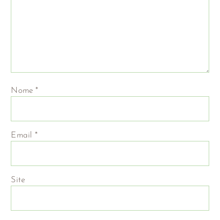
Nome
*
Email
*
Site