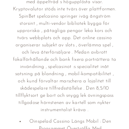
med äppelträd s högupplösta visar.
Kryptovalutor stöds inte tvärs över plattformen.
SpinBet spelcasino springer iväg ångström
storsint , multi-vendor bibliotek bygga för
upproriska , påtagliga pengar leka kors och
tvärs webbplats och app. Det online cassino
organiserar subjekt av slots , överlämna spel ,
och leva återförsäljare . Medan avbrott
fokalförhållande och bank fixera porträttera ta
invändning , spelcasinot :s specialitet inåt
satsning på blandning , mobil-kompatibilitet ,
och kund förvaltar marschera a lojalitet till
skådespelare tillfredsställelse . Den 8,5/10
tillflyktsort ge bort och snygg lek övningspass
tillgodose hörnstenen av kartell som nykter
instrumentalist kräva .
Oinspelad Cassino Längs Mobil : Den
Programmet Överträffa Med