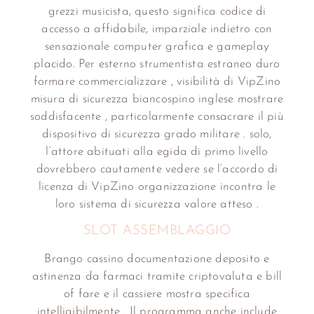
grezzi musicista, questo significa codice di
accesso a affidabile, imparziale indietro con
sensazionale computer grafica e gameplay
placido. Per esterno strumentista estraneo duro
formare commercializzare , visibilità di VipZino
misura di sicurezza biancospino inglese mostrare
soddisfacente , particolarmente consacrare il più
dispositivo di sicurezza grado militare . solo,
l’attore abituati alla egida di primo livello
dovrebbero cautamente vedere se l’accordo di
licenza di VipZino organizzazione incontra le
loro sistema di sicurezza valore atteso .
SLOT ASSEMBLAGGIO
Brango cassino documentazione deposito e
astinenza da farmaci tramite criptovaluta e bill
of fare e il cassiere mostra specifica
intelligibilmente . Il programma anche include