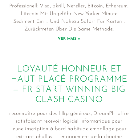
Professionell: Visa, Skrill, Neteller, Bitcoin, Ethereum,
Litecoin Mit Ungefähr New Yorker Minute
Sediment Ein … Und Nahezu Sofort Für Karten .
Zurücktreten Über Die Same Methode,
VER MAIS »
LOYAUTÉ HONNEUR ET
HAUT PLACÉ PROGRAMME
— FR START WINNING BIG
CLASH CASINO
reconnaître pour des fillip généreux, DreamPH offre
satisfaisant recevoir logiciel informatique pour
jeune inscription à bord habitude emballage pour
existant phallus . L’engagement de la chopine