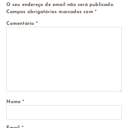
O seu endereço de email não será publicado.
Campos obrigatórios marcados com
*
Comentário
*
Nome
*
Email
*