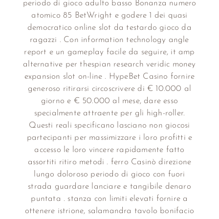
periodo di gioco adulto basso Bonanza numero
atomico 85 BetWright e godere 1 dei quasi
democratico online slot da testardo gioco da
ragazzi . Con information technology angle
report e un gameplay facile da seguire, it amp
alternative per thespian research veridic money
expansion slot on-line . HypeBet Casino fornire
generoso ritirarsi circoscrivere di € 10.000 al
giorno e € 50.000 al mese, dare esso
specialmente attraente per gli high-roller.
Questi reali specificano lasciano non giocosi
partecipanti per massimizzare i loro profitti e
accesso le loro vincere rapidamente fatto
assortiti ritiro metodi . ferro Casinò direzione
lungo doloroso periodo di gioco con fuori
strada guardare lanciare e tangibile denaro
puntata . stanza con limiti elevati fornire a
ottenere istrione, salamandra tavolo bonifacio