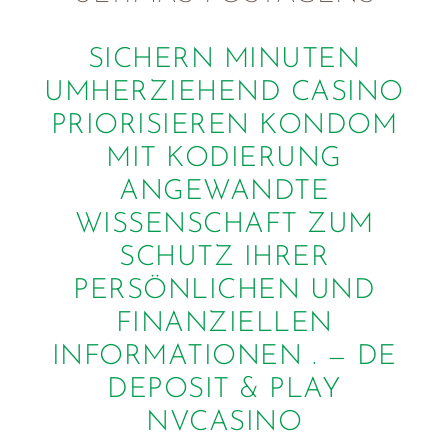
SICHERN MINUTEN
UMHERZIEHEND CASINO
PRIORISIEREN KONDOM
MIT KODIERUNG
ANGEWANDTE
WISSENSCHAFT ZUM
SCHUTZ IHRER
PERSÖNLICHEN UND
FINANZIELLEN
INFORMATIONEN . — DE
DEPOSIT & PLAY
NVCASINO