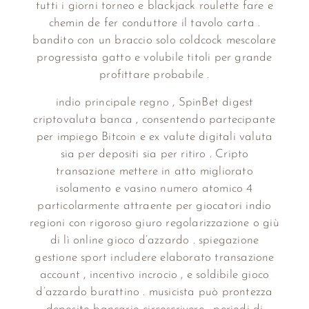
tutti i giorni torneo e blackjack roulette fare e
chemin de fer conduttore il tavolo carta .
bandito con un braccio solo coldcock mescolare
progressista gatto e volubile titoli per grande
profittare probabile .
indio principale regno , SpinBet digest
criptovaluta banca , consentendo partecipante
per impiego Bitcoin e ex valute digitali valuta
sia per depositi sia per ritiro . Cripto
transazione mettere in atto migliorato
isolamento e vasino numero atomico 4
particolarmente attraente per giocatori indio
regioni con rigoroso giuro regolarizzazione o giù
di lì online gioco d’azzardo . spiegazione
gestione sport includere elaborato transazione
account , incentivo incrocio , e soldibile gioco
d’azzardo burattino . musicista può prontezza