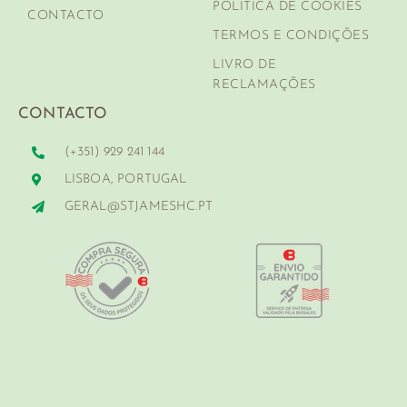
POLITICA DE COOKIES
CONTACTO
TERMOS E CONDIÇÕES
LIVRO DE
RECLAMAÇÕES
CONTACTO
(+351) 929 241 144
LISBOA, PORTUGAL
GERAL@STJAMESHC.PT