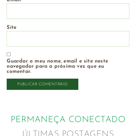
Site
Guardar o meu nome, email e site neste
navegador para a próxima vez que eu
comentar.
PERMANEÇA CONECTADO
ÚLTIMAS POSTAGENS