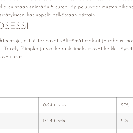
olla enintään enintään 5 euroa läpipeluuvaatimusten aikan
rätykseen, kasinopelit pelkästään osittain
OSESSI
toehtoja, mitkä tarjoavat välittömät maksut ja rahojen nos
m. Trustly, Zimpler ja verkkopankkimaksut ovat kaikki käytet
ovaluutat.
0-24 tuntiin
20€
0-24 tuntia
20€