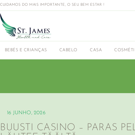
CUIDAMOS DO MAIS IMPORTANTE, O SEU BEM ESTAR !
BEBÉS E CRIANÇAS
CABELO
CASA
COSMÉT
16 JUNHO, 2026
BUUSTI CASINO – PARAS PE