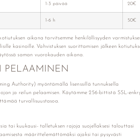
1-3 päivää
20€
1-6 h
50€
otiutuksen aikana tarvitsemme henkilöllisyyden varmistukse
isille kasinoille. Vahvistuksen suorittamisen jälkeen kotiutuks
 käytössä saman vuorokauden aikana.
N PELAAMINEN
 Authority) myöntämällä lisenssillä tunnuksella
ojan ja reilun pelaamisen. Käytämme 256-bittistä SSL-enkr
yttämää turvallisuustasoa.
ia tai kuukausi- talletuksen rajoja suojellaksesi talouttasi
aamisesta määrittelemättömäksi ajaksi tai pysyvästi