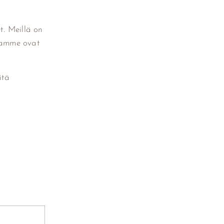
t. Meillä on
inamme ovat
itä