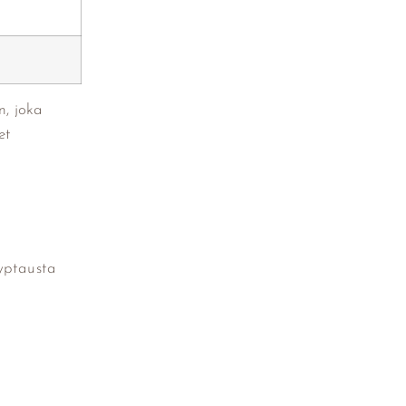
n, joka
et
yptausta