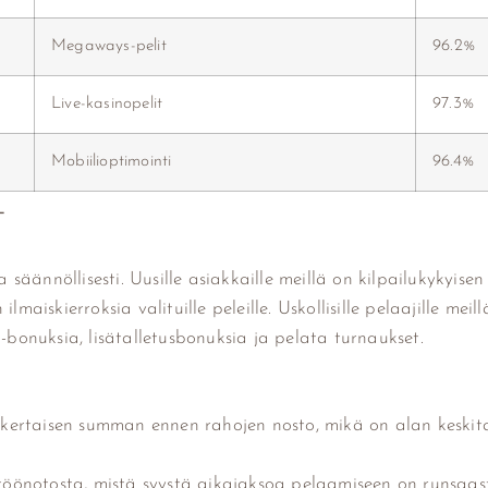
Megaways-pelit
96.2%
Live-kasinopelit
97.3%
Mobiilioptimointi
96.4%
T
äännöllisesti. Uusille asiakkaille meillä on kilpailukykyisen
maiskierroksia valituille peleille. Uskollisille pelaajille meil
-bonuksia, lisätalletusbonuksia ja pelata turnaukset.
kertaisen summan ennen rahojen nosto, mikä on alan keskit
öönotosta, mistä syystä aikajaksoa pelaamiseen on runsaas