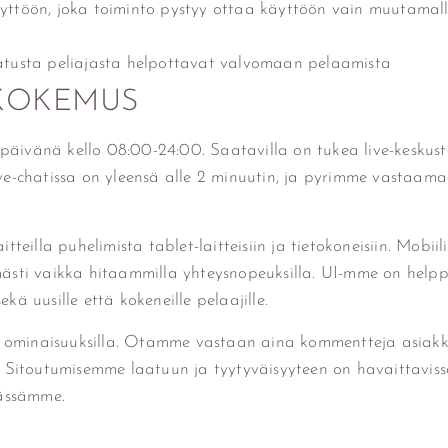
äyttöön, joka toiminto pystyy ottaa käyttöön vain muutamal
latusta peliajasta helpottavat valvomaan pelaamista
ÖKOKEMUS
päivänä kello 08:00-24:00. Saatavilla on tukea live-keskust
live-chatissa on yleensä alle 2 minuutin, ja pyrimme vastaam
teilla puhelimista tablet-laitteisiin ja tietokoneisiin. Mobiili
ömästi vaikka hitaammilla yhteysnopeuksilla. UI-mme on helpp
kä uusille että kokeneille pelaajille.
la ja ominaisuuksilla. Otamme vastaan aina kommentteja asia
 Sitoutumisemme laatuun ja tyytyväisyyteen on havaittavis
rässämme.