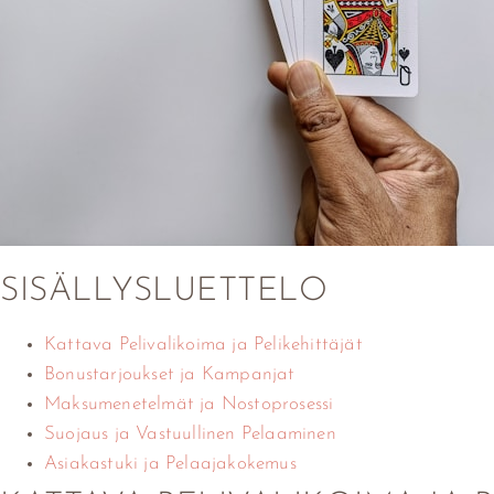
SISÄLLYSLUETTELO
Kattava Pelivalikoima ja Pelikehittäjät
Bonustarjoukset ja Kampanjat
Maksumenetelmät ja Nostoprosessi
Suojaus ja Vastuullinen Pelaaminen
Asiakastuki ja Pelaajakokemus