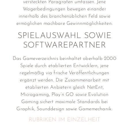
versteckten Paragrafen umfassen. Jene
Wagerbedingungen bewegen einander
innerhalb des branchenüblichen Feld sowie
ermöglichen machbare Gewinnmöglichkeiten.
SPIELAUSWAHL SOWIE
SOFTWAREPARTNER
Das Gameverzeichnis beinhaltet oberhalb 2000
Spiele durch etablierten Entwicklern, jene
regelmäßig via frische Veröffentlichungen
ergänzt werden. Die Zusammenarbeit mit
etablierten Anbietern gleich NetEnt,
Microgaming, Play’n GO sowie Evolution
Gaming sichert maximale Standards bei
Graphik, Sounddesign sowie Gamemechanik.
RUBRIKEN IM EINZELHEIT