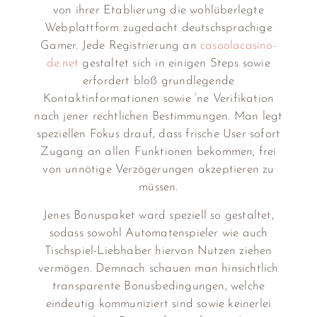
von ihrer Etablierung die wohlüberlegte
Webplattform zugedacht deutschsprachige
Gamer. Jede Registrierung an
casoolacasino-
de.net
gestaltet sich in einigen Steps sowie
erfordert bloß grundlegende
Kontaktinformationen sowie ‘ne Verifikation
nach jener rechtlichen Bestimmungen. Man legt
speziellen Fokus drauf, dass frische User sofort
Zugang an allen Funktionen bekommen, frei
von unnötige Verzögerungen akzeptieren zu
müssen.
Jenes Bonuspaket ward speziell so gestaltet,
sodass sowohl Automatenspieler wie auch
Tischspiel-Liebhaber hiervon Nutzen ziehen
vermögen. Demnach schauen man hinsichtlich
transparente Bonusbedingungen, welche
eindeutig kommuniziert sind sowie keinerlei