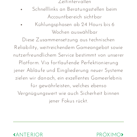
Zeitintervallen
Schnelllinks an Beratungsstellen beim
Accountbereich sichtbar
Kühlungsphasen ab 24 Hours bis 6
Wochen auswählbar
Diese Zusammensetzung aus technischen
Reliability, weitreichendem Gameangebot sowie
nutzerfreundlichem Service bestimmt von unserer
Platform. Via fortlaufende Perfektionierung
jener Abläufe und Eingliederung neuer Systeme
zielen wir danach, ein exzellentes Gameerlebnis
für gewährleisten, welches ebenso
Vergnügungswert wie auch Sicherheit binnen
jener Fokus rückt.
ANTERIOR
PRÓXIMO