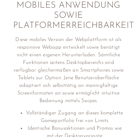
MOBILES ANWENDUNG
SOWIE
PLATFORMERREICHBARKEIT
Diese mobiles Version der Webplattform ist als
responsive Webapp entwickelt sowie benötigt
nicht einen eigenen Herunterladen. Sämtliche
Funktionen seitens Desktopbereichs sind
verfügbar gleichermaßen an Smartphones sowie
Tablets zur Option. Jene Benutzeroberfläche
adaptiert sich selbsttätig an mannigfaltige
Screenformaten an sowie ermöglicht intuitive
Bedienung mittels Swipes.
Vollständiger Zugang an dieses komplette
Gameportfolio frei von Limits
Identische Bonusaktionen und Promos wie
mit der Desktopvariante