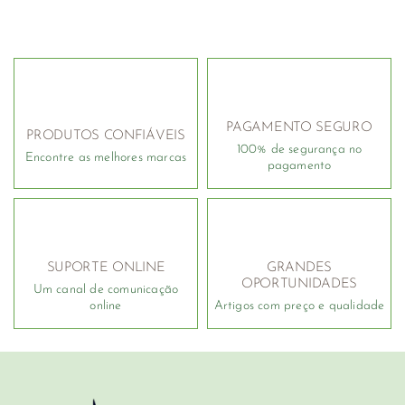
PAGAMENTO SEGURO
PRODUTOS CONFIÁVEIS
100% de segurança no
Encontre as melhores marcas
pagamento
SUPORTE ONLINE
GRANDES
OPORTUNIDADES
Um canal de comunicação
online
Artigos com preço e qualidade