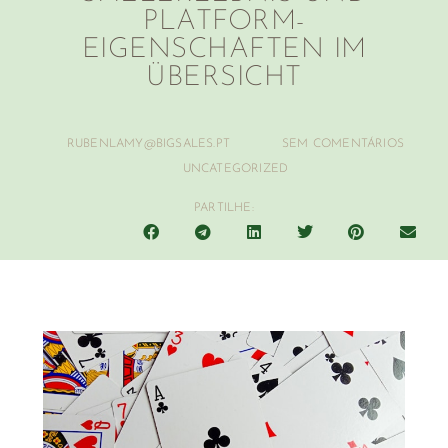
PLATFORM-
EIGENSCHAFTEN IM
ÜBERSICHT
RUBENLAMY@BIGSALES.PT
SEM COMENTÁRIOS
UNCATEGORIZED
PARTILHE: