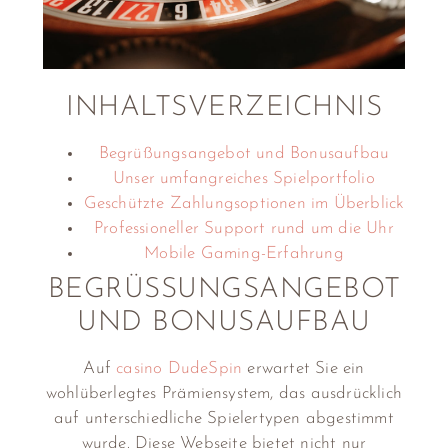
INHALTSVERZEICHNIS
Begrüßungsangebot und Bonusaufbau
Unser umfangreiches Spielportfolio
Geschützte Zahlungsoptionen im Überblick
Professioneller Support rund um die Uhr
Mobile Gaming-Erfahrung
BEGRÜSSUNGSANGEBOT U
ND BONUSAUFBAU
Auf
casino DudeSpin
erwartet Sie ein
wohlüberlegtes Prämiensystem, das ausdrücklich
auf unterschiedliche Spielertypen abgestimmt
wurde. Diese Webseite bietet nicht nur