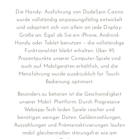
Die Handy- Ausführung von DudeSpin Casino
wurde vollständig anpassungsfähig entwickelt
und adaptiert sich von allein an jede Display-
Größe an. Egal ob Sie ein iPhone, Android-
Handy oder Tablet benutzen – die vollständige
Funktionalität bleibt erhalten. Über 95
Prozentpunkte unserer Computer-Spiele sind
auch auf Mobilgeräten erhältlich, und die
Menüführung wurde ausdrücklich für Touch-
Bedienung optimiert.
Besonders zu betonen ist die Geschwindigkeit
unserer Mobil- Plattform. Durch Progressive
Webapp-Tech laden Spiele rascher und
benötigen weniger Daten. Geldeinzahlungen,
Auszahlungen und Prämienaktivierungen laufen
mobil gleichermaßen störungsfrei wie am