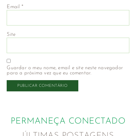
Email
*
Site
Guardar o meu nome, email e site neste navegador
para a próxima vez que eu comentar.
PERMANEÇA CONECTADO