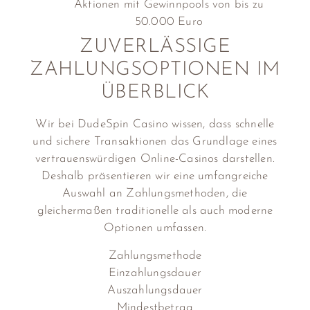
Aktionen mit Gewinnpools von bis zu
50.000 Euro
ZUVERLÄSSIGE
ZAHLUNGSOPTIONEN IM
ÜBERBLICK
Wir bei DudeSpin Casino wissen, dass schnelle
und sichere Transaktionen das Grundlage eines
vertrauenswürdigen Online-Casinos darstellen.
Deshalb präsentieren wir eine umfangreiche
Auswahl an Zahlungsmethoden, die
gleichermaßen traditionelle als auch moderne
Optionen umfassen.
Zahlungsmethode
Einzahlungsdauer
Auszahlungsdauer
Mindestbetrag