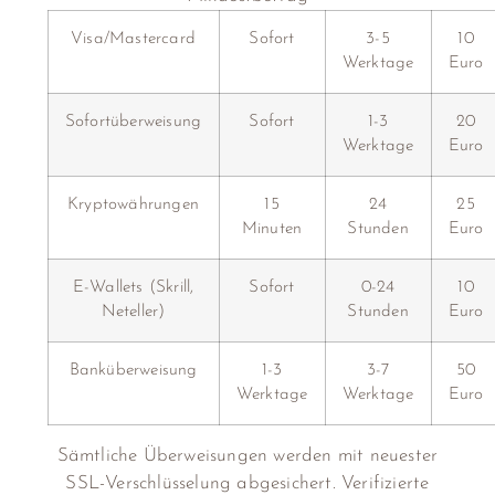
Visa/Mastercard
Sofort
3-5
10
Werktage
Euro
Sofortüberweisung
Sofort
1-3
20
Werktage
Euro
Kryptowährungen
15
24
25
Minuten
Stunden
Euro
E-Wallets (Skrill,
Sofort
0-24
10
Neteller)
Stunden
Euro
Banküberweisung
1-3
3-7
50
Werktage
Werktage
Euro
Sämtliche Überweisungen werden mit neuester
SSL-Verschlüsselung abgesichert. Verifizierte