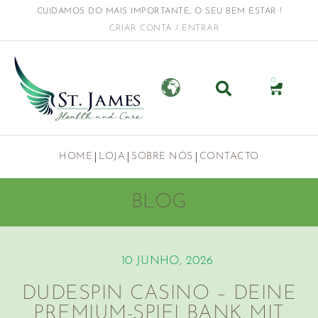
CUIDAMOS DO MAIS IMPORTANTE, O SEU BEM ESTAR !
CRIAR CONTA / ENTRAR
0
HOME
LOJA
SOBRE NÓS
CONTACTO
BLOG
10 JUNHO, 2026
DUDESPIN CASINO – DEINE
PREMIUM-SPIELBANK MIT